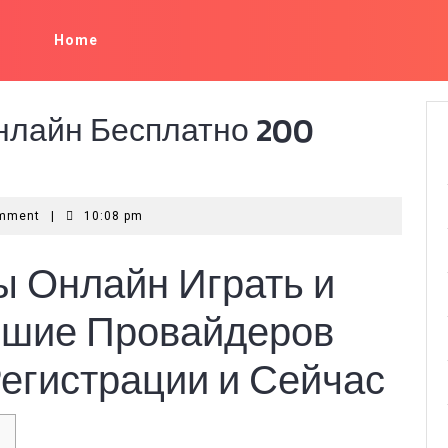
Home
нлайн Бесплатно 200
omment
|
10:08 pm
ы Онлайн Играть и
йшие Провайдеров
Регистрации и Сейчас