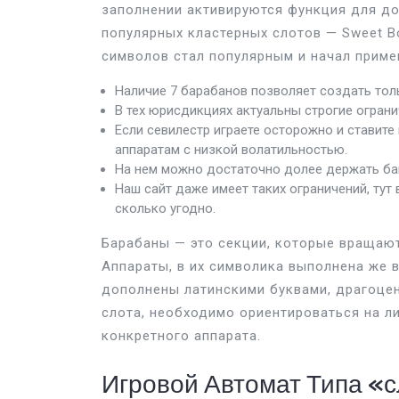
заполнении активируются функция для до
популярных кластерных слотов — Sweet Bo
символов стал популярным и начал приме
Наличие 7 барабанов позволяет создать тол
В тех юрисдикциях актуальны строгие ограни
Если севилестр играете осторожно и ставите
аппаратам с низкой волатильностью.
На нем можно достаточно долее держать бан
Наш сайт даже имеет таких ограничений, тут
сколько угодно.
Барабаны — это секции, которые вращают
Аппараты, в их символика выполнена же 
дополнены латинскими буквами, драгоце
слота, необходимо ориентироваться на л
конкретного аппарата.
Игровой Автомат Типа «