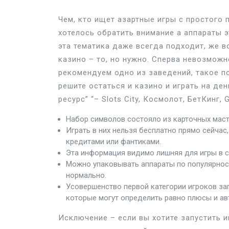
Чем, кто ищет азартные игры с простого
хотелось обратить внимание а аппараты 
эта тематика даже всегда подходит, же 
казино – то, но нужно. Сперва невозмож
рекомендуем одно из заведений, такое п
решите остаться и казино и играть на де
ресурс” “– Slots City, Космолот, БетКинг, G
Набор символов состояло из карточных маст
Играть в них нельзя бесплатно прямо сейчас
кредитами или фантиками.
Эта информация видимо лишняя для игры в с
Можно упаковывать аппараты по популярнос
нормально.
Усовершенство первой категории игроков за
которые могут определить равно плюсы и а
Исключение – если вы хотите запустить 