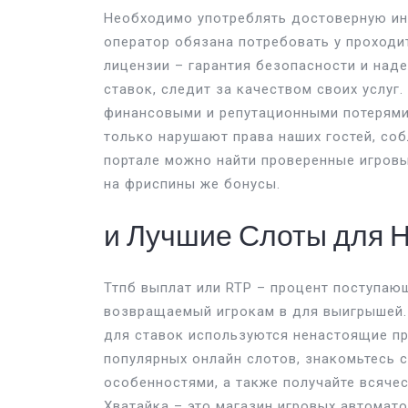
Необходимо употреблять достоверную ин
оператор обязана потребовать у проходи
лицензии – гарантия безопасности и над
ставок, следит за качеством своих услуг
финансовыми и репутационными потерями
только нарушают права наших гостей, со
портале можно найти проверенные игровы
на фриспины же бонусы.
и Лучшие Слоты для Н
Ттпб выплат или RTP – процент поступаю
возвращаемый игрокам в для выигрышей. 
для ставок используются ненастоящие пр
популярных онлайн слотов, знакомьтесь 
особенностями, а также получайте всячес
Хватайка – это магазин игровых автомат