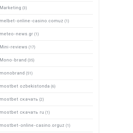
Marketing
(3)
melbet-online-casino.comuz
(1)
meteo-news.gr
(1)
Mini-reviews
(17)
Mono-brand
(35)
monobrand
(51)
mostbet ozbekistonda
(6)
mostbet скачать
(2)
mostbet скачать ru
(1)
mostbet-online-casino.orguz
(1)