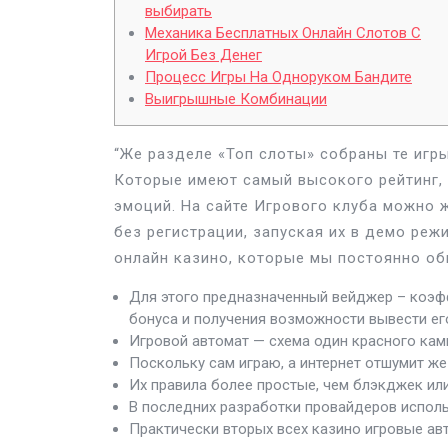
выбирать
Механика Бесплатных Онлайн Слотов С
Игрой Без Денег
Процесс Игры На Одноруком Бандите
Выигрышные Комбинации
“Же разделе «Топ слоты» собраны те игр
Которые имеют самый высокого рейтинг, 
эмоций. На сайте Игрового клуба можно 
без регистрации, запуская их в демо реж
онлайн казино, которые мы постоянно об
Для этого предназначенный вейджер – коэф
бонуса и получения возможности вывести его
Игровой автомат — схема один красного кам
Поскольку сам играю, а интернет отшумит же
Их правила более простые, чем блэкджек ил
В последних разработки провайдеров исполь
Практически вторых всех казино игровые а