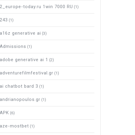
2_europe-today.ru 1win 7000 RU
(1)
243
(1)
a16z generative ai
(3)
Admissions
(1)
adobe generative ai 1
(2)
adventurefilmfestival.gr
(1)
ai chatbot bard 3
(1)
andrianopoulos.gr
(1)
APK
(6)
aze-mostbet
(1)