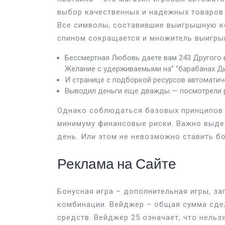
выбор качественных и надежных товаров 
Все символы, составившие выигрышную к
спином сокращается и множитель выигры
Бессмертная Любовь даете вам 243 Другого 
Желание с удерживаемыми на” “барабанах Д
И странице с подборкой ресурсов автоматич
Выводил деньги еще дважды — посмотрели ра
Однако соблюдаться базовых принципов 
минимуму финансовые риски. Важно выде
день. Или этом не невозможно ставить бо
Реклама на Сайте
Бонусная игра – дополнительная игры, 
комбинации. Вейджер – общая сумма сде
средств. Вейджер 25 означает, что нельз