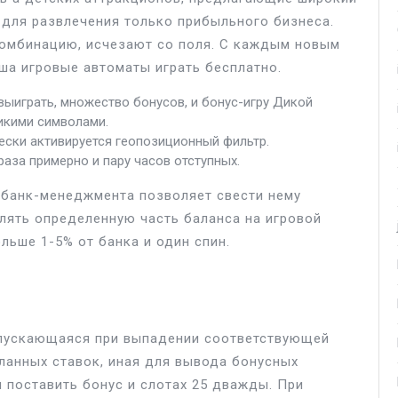
для развлечения только прибыльного бизнеса.
омбинацию, исчезают со поля. С каждым новым
ша игровые автоматы играть бесплатно.
выиграть, множество бонусов, и бонус-игру Дикой
икими символами.
ески активируется геопозиционный фильтр.
за примерно и пару часов отступных.
банк-менеджмента позволяет свести нему
лять определенную часть баланса на игровой
льше 1-5% от банка и один спин.
запускающаяся при выпадении соответствующей
ланных ставок, иная для вывода бонусных
я поставить бонус и слотах 25 дважды. При