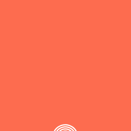
Рейтинг
ких Контор Бк 2024 года
15
mment
|
3:10 am
Лучших
Букмекерских
ля Ставок на Спорт Content Рейтинг Легальных
Контор
огут Ли Возникнуть проблемы С Выводом
Бк
2024
керов них Какой Украинской
года
В Акции «шанс Про Запас» В Бк
mment
|
11:50 pm