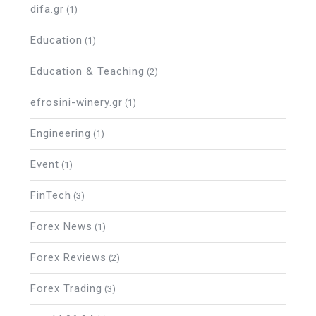
difa.gr
(1)
Education
(1)
Education & Teaching
(2)
efrosini-winery.gr
(1)
Engineering
(1)
Event
(1)
FinTech
(3)
Forex News
(1)
Forex Reviews
(2)
Forex Trading
(3)