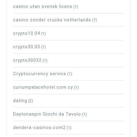
casino utan svensk licens
(1)
casino zonder crucks netherlands
(7)
crypto10.04
(1)
crypto30.03
(1)
crypto30032
(1)
Cryptocurrency service
(1)
curiumpalacehotel.com.cy
(1)
dating
(2)
Daytonaspin Giochi da Tavolo
(1)
dendera-casinos.com2
(1)