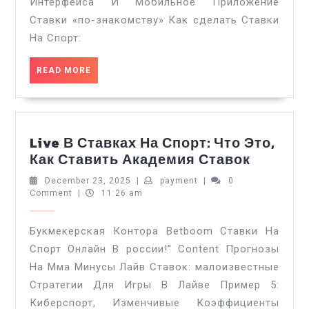
Интерфейса И Мобильное Приложение
Ставки «по-знакомству» Как сделать Ставки
На Спорт:
READ
READ MORE
MORE
Live В Ставках На Спорт: Что Это,
Live
Как Ставить Академия Ставок
В Ставк
December
payment
December 23, 2025
|
payment
|
0
На Спор
23,
Comment
|
11:26 am
Что Это
2025
Как Ста
Букмекерская Контора Betboom Ставки На
Академ
Спорт Онлайн В россии!” Content Прогнозы
Ставок
На Мма Минусы Лайв Ставок: малоизвестные
Стратегии Для Игры В Лайве Пример 5:
Киберспорт, Изменчивые Коэффициенты