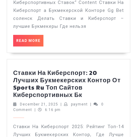
Киберспортивных Ставок” Content Ставки На
Лучшие
Киберспорт а Букмекерской Конторе Gg Bet
Букмекеры
соленск Делать Ставки и Киберспорт –
лучшие Букмекеры Где нельзя
READ
READ MORE
MORE
Ставки На Киберспорт: 20
Лучших Букмекерских Контор От
Sports Ru Топ Сайтов
Ставки
Киберспортивных Бк
На
December
payment
December 21, 2025
|
payment
|
0
Киберспорт:
21,
Comment
|
6:16 pm
20
2025
Лучших
Ставки На Киберспорт 2025: Рейтинг Топ-14
Букмекерских
Лучших Букмекерских Контор, Где Лучше