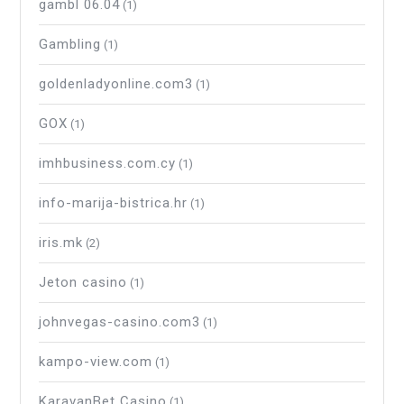
gambl 06.04
(1)
Gambling
(1)
goldenladyonline.com3
(1)
GOX
(1)
imhbusiness.com.cy
(1)
info-marija-bistrica.hr
(1)
iris.mk
(2)
Jeton casino
(1)
johnvegas-casino.com3
(1)
kampo-view.com
(1)
KaravanBet Casino
(1)