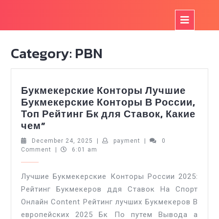
Skip
to
Op
content
But
Category:
PBN
Букмекерские Конторы Лучшие
Букмекерские Конторы В России,
Топ Рейтинг Бк для Ставок, Какие
Букмекерские
чем”
Конторы
December
payment
December 24, 2025
|
payment
|
0
Лучшие
24,
Comment
|
6:01 am
Букмекерские
2025
Конторы
Лучшие Букмекерские Конторы России 2025:
В
Рейтинг Букмекеров ддя Ставок На Спорт
России,
Онлайн Content Рейтинг лучших Букмекеров В
Топ
европейских 2025 Бк По путем Вывода а