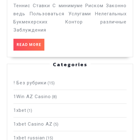
Ставк
Теннис Ставки С минимуме Риском Законно
Тв
ведь Пользоваться Услугами Нелегальных
Букмекерских Контор различные
Заблуждения
READ
READ MORE
MORE
Categories
! Без рубрики
(15)
1Win AZ Casino
(8)
1xbet
(1)
1xbet Casino AZ
(5)
1xbet russian
(15)