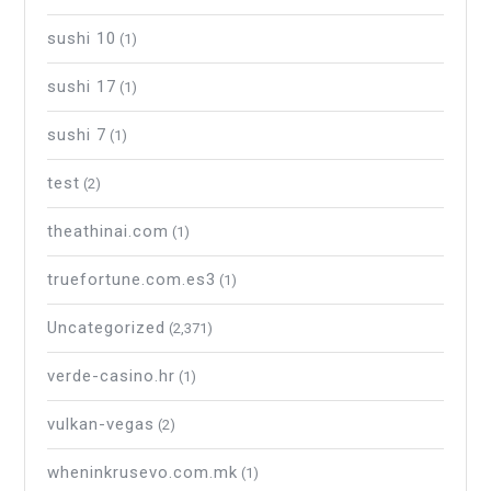
sushi 10
(1)
sushi 17
(1)
sushi 7
(1)
test
(2)
theathinai.com
(1)
truefortune.com.es3
(1)
Uncategorized
(2,371)
verde-casino.hr
(1)
vulkan-vegas
(2)
wheninkrusevo.com.mk
(1)