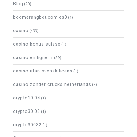
Blog
(20)
boomerangbet.com.es3
(1)
casino
(499)
casino bonus suisse
(1)
casino en ligne fr
(29)
casino utan svensk licens
(1)
casino zonder crucks netherlands
(7)
crypto10.04
(1)
crypto30.03
(1)
crypto30032
(1)