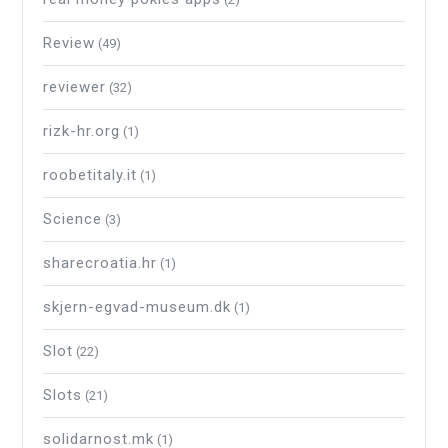
Review
(49)
reviewer
(32)
rizk-hr.org
(1)
roobetitaly.it
(1)
Science
(3)
sharecroatia.hr
(1)
skjern-egvad-museum.dk
(1)
Slot
(22)
Slots
(21)
solidarnost.mk
(1)