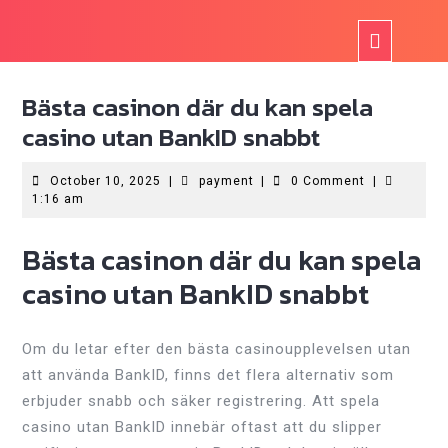
Skip
to
Ope
content
But
Bästa casinon där du kan spela
casino utan BankID snabbt
October
payment
October 10, 2025
|
payment
|
0 Comment
|
10,
1:16 am
2025
Bästa casinon där du kan spela
casino utan BankID snabbt
Om du letar efter den bästa casinoupplevelsen utan
att använda BankID, finns det flera alternativ som
erbjuder snabb och säker registrering. Att spela
casino utan BankID innebär oftast att du slipper