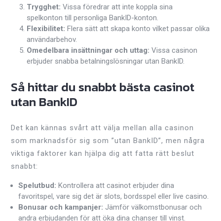
Trygghet:
Vissa föredrar att inte koppla sina
spelkonton till personliga BankID-konton.
Flexibilitet:
Flera sätt att skapa konto vilket passar olika
användarbehov.
Omedelbara insättningar och uttag:
Vissa casinon
erbjuder snabba betalningslösningar utan BankID.
Så hittar du snabbt bästa casinot
utan BankID
Det kan kännas svårt att välja mellan alla casinon
som marknadsför sig som ”utan BankID”, men några
viktiga faktorer kan hjälpa dig att fatta rätt beslut
snabbt:
Spelutbud:
Kontrollera att casinot erbjuder dina
favoritspel, vare sig det är slots, bordsspel eller live casino.
Bonusar och kampanjer:
Jämför välkomstbonusar och
andra erbjudanden för att öka dina chanser till vinst.