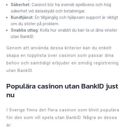
Säkerhet:
Casinot bör ha svensk spellicens och hög
säkerhet vid dataskydd och betalningar.
Kundtjänst:
En tillgänglig och hjälpsam support är viktigt
om du stöter på problem.
Snabba uttag:
Kolla hur snabbt du kan ta ut dina vinster
utan BankID.
Genom att använda dessa kriterier kan du enkelt
skapa en topplista över casinon som passar dina
behov och samtidigt erbjuder en smidig registrering
utan BankID.
Populära casinon utan BankID just
nu
I Sverige finns det flera casinon som blivit populära
för den som vill spela utan BankID. Några av dessa
är: