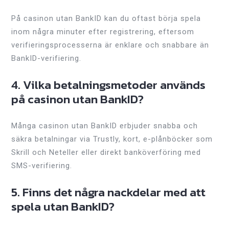
På casinon utan BankID kan du oftast börja spela
inom några minuter efter registrering, eftersom
verifieringsprocesserna är enklare och snabbare än
BankID-verifiering.
4. Vilka betalningsmetoder används
på casinon utan BankID?
Många casinon utan BankID erbjuder snabba och
säkra betalningar via Trustly, kort, e-plånböcker som
Skrill och Neteller eller direkt banköverföring med
SMS-verifiering.
5. Finns det några nackdelar med att
spela utan BankID?