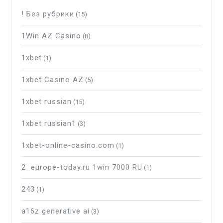
! Без рубрики
(15)
1Win AZ Casino
(8)
1xbet
(1)
1xbet Casino AZ
(5)
1xbet russian
(15)
1xbet russian1
(3)
1xbet-online-casino.com
(1)
2_europe-today.ru 1win 7000 RU
(1)
243
(1)
a16z generative ai
(3)