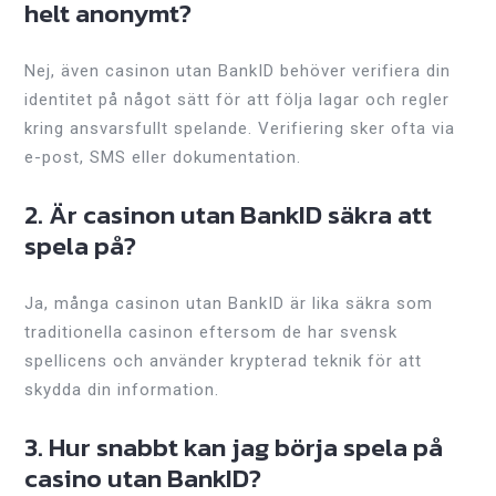
helt anonymt?
Nej, även casinon utan BankID behöver verifiera din
identitet på något sätt för att följa lagar och regler
kring ansvarsfullt spelande. Verifiering sker ofta via
e-post, SMS eller dokumentation.
2. Är casinon utan BankID säkra att
spela på?
Ja, många casinon utan BankID är lika säkra som
traditionella casinon eftersom de har svensk
spellicens och använder krypterad teknik för att
skydda din information.
3. Hur snabbt kan jag börja spela på
casino utan BankID?