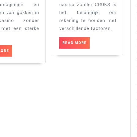
moet
zonder
tdagingen en
casino zonder CRUKS is
weten
CRUKS:
en van gokken in
het belangrijk om
over
aanbevelingen
asino zonder
rekening te houden met
klantenservice
en
 met een sterke
verschillende factoren.
tips
READ
READ MORE
MORE
READ
MORE
MORE