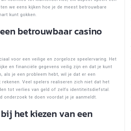
aten we eens kijken hoe je de meest betrouwbare
hart kunt gokken.
een betrouwbaar casino
iaal voor een veilige en zorgeloze speelervaring. Het
jke en financiële gegevens veilig zijn en dat je kunt
, als je een probleem hebt, wil je dat er een
 rekenen. Veel spelers realiseren zich niet dat het
n tot verlies van geld of zelfs identiteitsdiefstal.
d onderzoek te doen voordat je je aanmeldt.
bij het kiezen van een