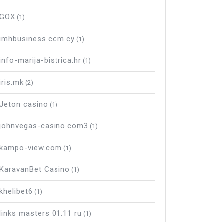
GOX
(1)
imhbusiness.com.cy
(1)
info-marija-bistrica.hr
(1)
iris.mk
(2)
Jeton casino
(1)
johnvegas-casino.com3
(1)
kampo-view.com
(1)
KaravanBet Casino
(1)
khelibet6
(1)
links masters 01.11 ru
(1)