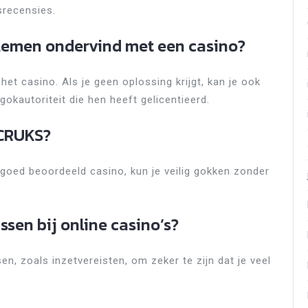
srecensies.
oblemen ondervind met een casino?
t casino. Als je geen oplossing krijgt, kan je ook
gokautoriteit die hen heeft gelicentieerd.
 CRUKS?
 goed beoordeeld casino, kun je veilig gokken zonder
ssen bij online casino’s?
n, zoals inzetvereisten, om zeker te zijn dat je veel