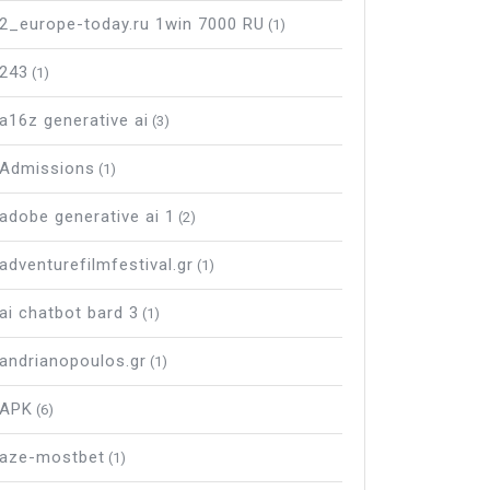
2_europe-today.ru 1win 7000 RU
(1)
243
(1)
a16z generative ai
(3)
Admissions
(1)
adobe generative ai 1
(2)
adventurefilmfestival.gr
(1)
ai chatbot bard 3
(1)
andrianopoulos.gr
(1)
APK
(6)
aze-mostbet
(1)