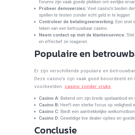
forums zijn vaak goede plekken om eerlijke ervar
Probeer demoversies:
Veel casino’s bieden dem
spellen te testen zonder echt geld in te leggen.
Controleer de betalingsverwerking:
Een snel 
teken van een betrouwbaar casino.
Neem contact op met de klantenservice:
Stel
en effectief ze reageren.
Populaire en betrouwb
Er zijn verschillende populaire en betrouwba
Deze casino’s zijn vaak goed beoordeeld en h
voorbeelden:
casino zonder cruks
Casino A:
Bekend om zijn brede spelaanbod en u
Casino B:
Heeft een sterke focus op veiligheid en
Casino C:
Biedt een aantrekkelijke welkomstbon
Casino D:
Geweldige live dealer-opties en goed
Conclusie