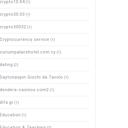
crypto10.04
(1)
crypto30.03
(1)
crypto30032
(1)
Cryptocurrency service
(1)
curiumpalacehotel.com.cy
(1)
dating
(2)
Daytonaspin Giochi da Tavolo
(1)
dendera-casinos.com2
(1)
difa.gr
(1)
Education
(1)
Education & Teaching
(2)