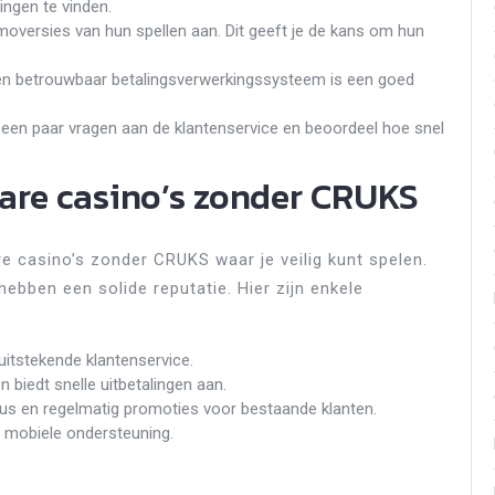
ingen te vinden.
oversies van hun spellen aan. Dit geeft je de kans om hun
en betrouwbaar betalingsverwerkingssysteem is een goed
 een paar vragen aan de klantenservice en beoordeel hoe snel
are casino’s zonder CRUKS
re casino’s zonder CRUKS waar je veilig kunt spelen.
ebben een solide reputatie. Hier zijn enkele
itstekende klantenservice.
 biedt snelle uitbetalingen aan.
us en regelmatig promoties voor bestaande klanten.
e mobiele ondersteuning.