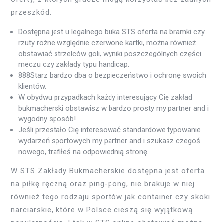
przeszkód.
Dostępna jest u legalnego buka STS oferta na bramki czy
rzuty rożne względnie czerwone kartki, można również
obstawiać strzelców goli, wyniki poszczególnych części
meczu czy zakłady typu handicap.
888Starz bardzo dba o bezpieczeństwo i ochronę swoich
klientów.
W obydwu przypadkach każdy interesujący Cię zakład
bukmacherski obstawisz w bardzo prosty my partner and i
wygodny sposób!
Jeśli przestało Cię interesować standardowe typowanie
wydarzeń sportowych my partner and i szukasz czegoś
nowego, trafiłeś na odpowiednią stronę.
W STS Zakłady Bukmacherskie dostępna jest oferta
na piłkę ręczną oraz ping-pong, nie brakuje w niej
również tego rodzaju sportów jak container czy skoki
narciarskie, które w Polsce cieszą się wyjątkową