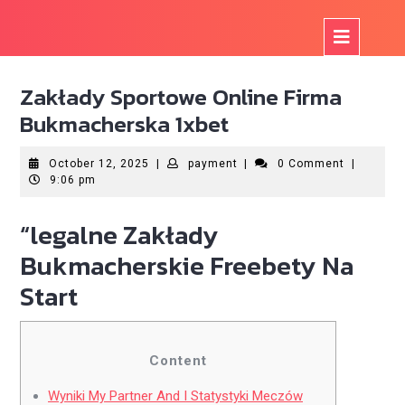
Skip
to
Op
content
But
Zakłady Sportowe Online Firma
Bukmacherska 1xbet
October
payment
October 12, 2025
|
payment
|
0 Comment
|
12,
9:06 pm
2025
“legalne Zakłady
Bukmacherskie Freebety Na
Start
Content
Wyniki My Partner And I Statystyki Meczów