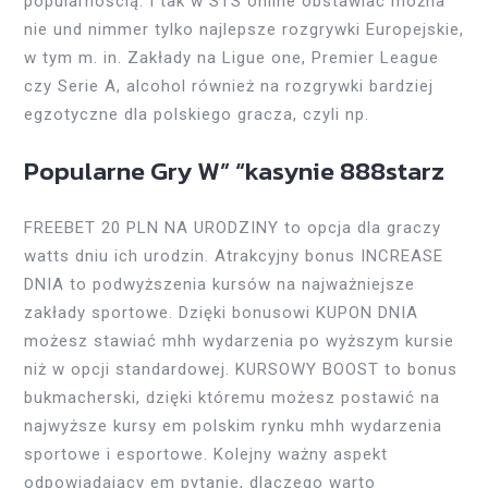
popularnością. I tak w STS online obstawiać można
nie und nimmer tylko najlepsze rozgrywki Europejskie,
w tym m. in. Zakłady na Ligue one, Premier League
czy Serie A, alcohol również na rozgrywki bardziej
egzotyczne dla polskiego gracza, czyli np.
Popularne Gry W” “kasynie 888starz
FREEBET 20 PLN NA URODZINY to opcja dla graczy
watts dniu ich urodzin. Atrakcyjny bonus INCREASE
DNIA to podwyższenia kursów na najważniejsze
zakłady sportowe. Dzięki bonusowi KUPON DNIA
możesz stawiać mhh wydarzenia po wyższym kursie
niż w opcji standardowej. KURSOWY BOOST to bonus
bukmacherski, dzięki któremu możesz postawić na
najwyższe kursy em polskim rynku mhh wydarzenia
sportowe i esportowe. Kolejny ważny aspekt
odpowiadający em pytanie, dlaczego warto