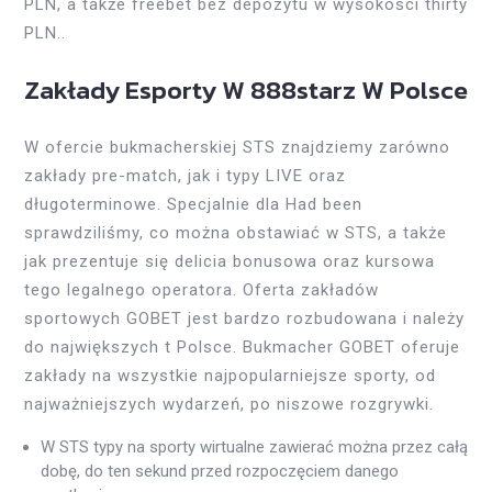
PLN, a także freebet bez depozytu w wysokości thirty
PLN..
Zakłady Esporty W 888starz W Polsce
W ofercie bukmacherskiej STS znajdziemy zarówno
zakłady pre-match, jak i typy LIVE oraz
długoterminowe. Specjalnie dla Had been
sprawdziliśmy, co można obstawiać w STS, a także
jak prezentuje się delicia bonusowa oraz kursowa
tego legalnego operatora. Oferta zakładów
sportowych GOBET jest bardzo rozbudowana i należy
do największych t Polsce. Bukmacher GOBET oferuje
zakłady na wszystkie najpopularniejsze sporty, od
najważniejszych wydarzeń, po niszowe rozgrywki.
W STS typy na sporty wirtualne zawierać można przez całą
dobę, do ten sekund przed rozpoczęciem danego