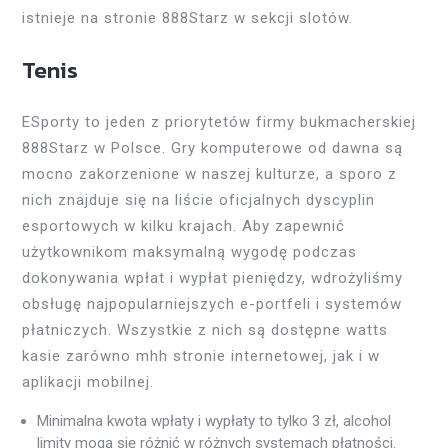
istnieje na stronie 888Starz w sekcji slotów.
Tenis
ESporty to jeden z priorytetów firmy bukmacherskiej
888Starz w Polsce. Gry komputerowe od dawna są
mocno zakorzenione w naszej kulturze, a sporo z
nich znajduje się na liście oficjalnych dyscyplin
esportowych w kilku krajach. Aby zapewnić
użytkownikom maksymalną wygodę podczas
dokonywania wpłat i wypłat pieniędzy, wdrożyliśmy
obsługę najpopularniejszych e-portfeli i systemów
płatniczych. Wszystkie z nich są dostępne watts
kasie zarówno mhh stronie internetowej, jak i w
aplikacji mobilnej.
Minimalna kwota wpłaty i wypłaty to tylko 3 zł, alcohol
limity mogą się różnić w różnych systemach płatności.