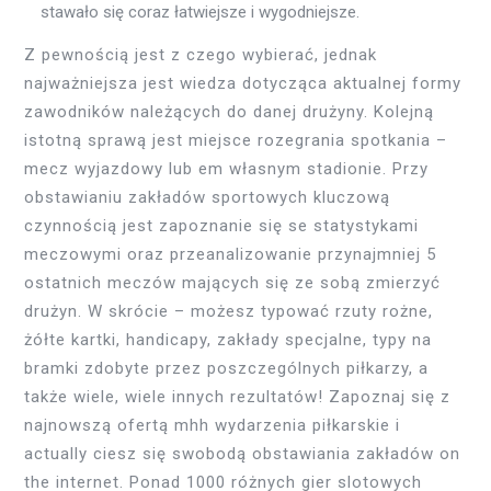
stawało się coraz łatwiejsze i wygodniejsze.
Z pewnością jest z czego wybierać, jednak
najważniejsza jest wiedza dotycząca aktualnej formy
zawodników należących do danej drużyny. Kolejną
istotną sprawą jest miejsce rozegrania spotkania –
mecz wyjazdowy lub em własnym stadionie. Przy
obstawianiu zakładów sportowych kluczową
czynnością jest zapoznanie się se statystykami
meczowymi oraz przeanalizowanie przynajmniej 5
ostatnich meczów mających się ze sobą zmierzyć
drużyn. W skrócie – możesz typować rzuty rożne,
żółte kartki, handicapy, zakłady specjalne, typy na
bramki zdobyte przez poszczególnych piłkarzy, a
także wiele, wiele innych rezultatów! Zapoznaj się z
najnowszą ofertą mhh wydarzenia piłkarskie i
actually ciesz się swobodą obstawiania zakładów on
the internet. Ponad 1000 różnych gier slotowych