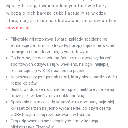
Sporty te mają swoich oddanych fanów, którzy
wiedzą o nich bardzo dużo i actually tę wiedzę
starają się przekuć na obstawianie meczów on-line
mostbet pl
.
Piłkarskie mistrzostwa świata, zakłady specjalne na
eliminacje perform mistrzostw Europy bądź inne ważne
turnieje o charakterze międzynarodowym.
Co istotne, ze względu na fakt, że najwięcej wydarzeń
sportowych odbywa się w weekend, na ogół najlepiej
prezentuje się w STS ocasion na piątek.
Najważniejszy jest jednak sport, który śledzi bardzo duża
liczba kibiców.
Jeśli ktoś dobrze rozumie ten sport, niektóre zdarzenia
może przewidzieć z dużą dokładnością.
Spotkania piłkarskiej Lig Mistrzów to company najmniej
kilkaset zdarzeń na jedno wydarzenie, co czyni ofertę
GOBET najbardziej rozbudowaną w Polsce.
Graj odpowiedzialnie u legalnych firm z licencją
Ministerstwa Finansów.