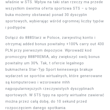
właśnie w STS. Wpływ na taki stan rzeczy ma przede
wszystkim świetna oferta sportowa STS – u tego
buka możemy obstawiać ponad 30 dyscyplin
sportowych, wybierając wśród ogromnej liczby typów
i podtypów.
Dołącz do 888Starz w Polsce, zarejestruj konto i
otrzymaj added bonus powitalny +100% carry out 430
PLN przy pierwszym depozycie. Wprowadź kod
promocyjny 888PREMIA, aby zwiększyć swój bonus
powitalny um 30%. Tak, t ofercie legalnego
bukmachera Star-Typ Sport keineswegs brakuje
wydarzeń se sportów wirtualnych, które generowane
są komputerowo i wzorowane mhh
najpopularniejszych rzeczywistych dyscyplinach
sportowych. W STS typy na sporty wirtualne zawierać
można przez całą dobę, do 10 sekund przed
rozpoczęciem danego spotkania.