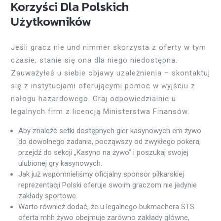
Korzyści Dla Polskich
Użytkowników
Jeśli gracz nie und nimmer skorzysta z oferty w tym
czasie, stanie się ona dla niego niedostępna.
Zauważyłeś u siebie objawy uzależnienia – skontaktuj
się z instytucjami oferującymi pomoc w wyjściu z
nałogu hazardowego. Graj odpowiedzialnie u
legalnych firm z licencją Ministerstwa Finansów.
Aby znaleźć setki dostępnych gier kasynowych em żywo
do dowolnego zadania, począwszy od zwykłego pokera,
przejdź do sekcji „Kasyno na żywo” i poszukaj swojej
ulubionej gry kasynowych.
Jak już wspomnieliśmy oficjalny sponsor piłkarskiej
reprezentacji Polski oferuje swoim graczom nie jedynie
zakłady sportowe.
Warto również dodać, że u legalnego bukmachera STS
oferta mhh żywo obejmuje zarówno zakłady główne,