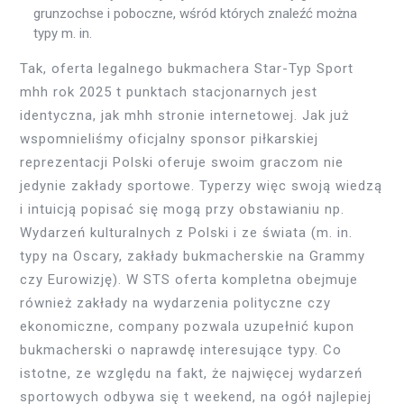
grunzochse i poboczne, wśród których znaleźć można
typy m. in.
Tak, oferta legalnego bukmachera Star-Typ Sport
mhh rok 2025 t punktach stacjonarnych jest
identyczna, jak mhh stronie internetowej. Jak już
wspomnieliśmy oficjalny sponsor piłkarskiej
reprezentacji Polski oferuje swoim graczom nie
jedynie zakłady sportowe. Typerzy więc swoją wiedzą
i intuicją popisać się mogą przy obstawianiu np.
Wydarzeń kulturalnych z Polski i ze świata (m. in.
typy na Oscary, zakłady bukmacherskie na Grammy
czy Eurowizję). W STS oferta kompletna obejmuje
również zakłady na wydarzenia polityczne czy
ekonomiczne, company pozwala uzupełnić kupon
bukmacherski o naprawdę interesujące typy. Co
istotne, ze względu na fakt, że najwięcej wydarzeń
sportowych odbywa się t weekend, na ogół najlepiej