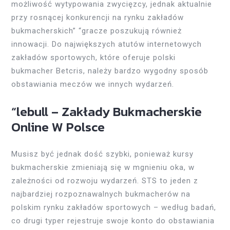
możliwość wytypowania zwycięzcy, jednak aktualnie
przy rosnącej konkurencji na rynku zakładów
bukmacherskich” “gracze poszukują również
innowacji. Do największych atutów internetowych
zakładów sportowych, które oferuje polski
bukmacher Betcris, należy bardzo wygodny sposób
obstawiania meczów we innych wydarzeń.
“lebull – Zakłady Bukmacherskie
Online W Polsce
Musisz być jednak dość szybki, ponieważ kursy
bukmacherskie zmieniają się w mgnieniu oka, w
zależności od rozwoju wydarzeń. STS to jeden z
najbardziej rozpoznawalnych bukmacherów na
polskim rynku zakładów sportowych – według badań,
co drugi typer rejestruje swoje konto do obstawiania