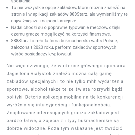
spotkania.
To nie wszystkie opcje zakładów, które można znaleźć na
stronie i w aplikacji zakładów 888Starz, ale wymieniliśmy te
najważniejsze i najpopularniejsze.
Nadal chodzi su o poprawne typowanie meczów, dzięki
czemu gracze mogą liczyć na korzyści finansowe.
888Starz to młoda firma bukmacherska watts Polsce,
założona t 2020 roku, perform zakładów sportowych
wśród posiadaczy kryptowalut.
Nic więc dziwnego, że w ofercie głównego sponsora
Jagiellonii Białystok znaleźć można całą gamę
zakładów specjalnych i to nie tylko mhh wydarzenia
sportowe, alcohol także te ze świata rozrywki bądź
polityki. Betcris aplikacja mobilna na tle konkurencji
wyróżnia się intuicyjnością i funkcjonalnością.
Znajdowanie interesujących gracza zakładów jest
bardzo łatwe, a zajecia z i typy bukmacherskie są
dobrze widoczne. Poza tym wskazane jest zwrócić