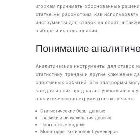
игрокам принимать обоснованные решения
статье мы рассмотрим, как использовать
инструменты для ставок на спорт, а такж
выборе и использовании.
Понимание аналитиче
Аналитические инструменты для ставок н
статистику, тренды и другие ключевые да
спортивных событий. Эти платформы могут
каждая из них предлагает уникальные фу
аналитических инструментов включают:
Статистические базы данных
Графики и визуализация данных
Прогнозные модели
Мониторинг котировок букмекеров