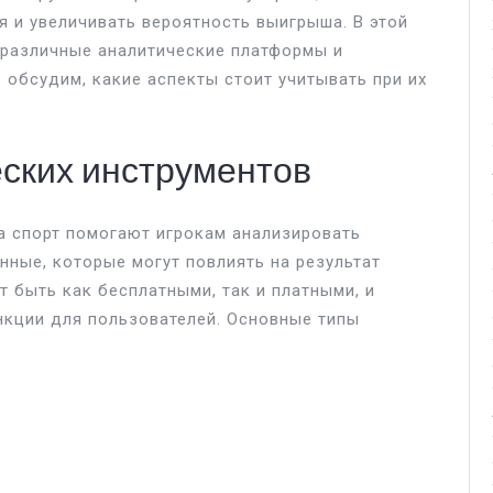
 и увеличивать вероятность выигрыша. В этой
 различные аналитические платформы и
е обсудим, какие аспекты стоит учитывать при их
ских инструментов
а спорт помогают игрокам анализировать
нные, которые могут повлиять на результат
 быть как бесплатными, так и платными, и
нкции для пользователей. Основные типы