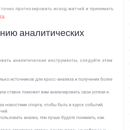
 точно прогнозировать исход матчей и принимать
 ru
.
анию аналитических
вать аналитические инструменты, следуйте этим
лько источников для кросс-анализа и получения более
ла ставок поможет вам анализировать свои успехи и
за новостями спорта, чтобы быть в курсе событий,
чей.
ользовать анализ, тем лучше будете понимать, как