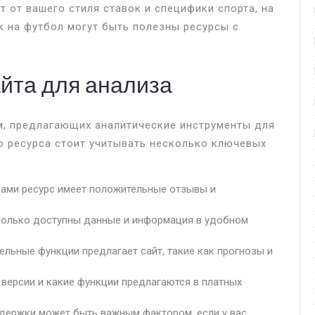
 от вашего стиля ставок и специфики спорта, на
к на футбол могут быть полезны ресурсы с
йта для анализа
м, предлагающих аналитические инструменты для
о ресурса стоит учитывать несколько ключевых
вами ресурс имеет положительные отзывы и
колько доступны данные и информация в удобном
льные функции предлагает сайт, такие как прогнозы и
версии и какие функции предлагаются в платных
держки может быть важным фактором, если у вас