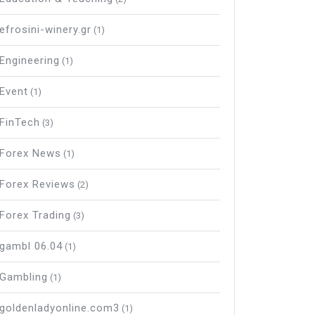
efrosini-winery.gr
(1)
Engineering
(1)
Event
(1)
FinTech
(3)
Forex News
(1)
Forex Reviews
(2)
Forex Trading
(3)
gambl 06.04
(1)
Gambling
(1)
goldenladyonline.com3
(1)