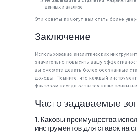
Не забывайте о стратегии:
Разработайте 
данных и анализе.
Эти советы помогут вам стать более уве
Заключение
Использование аналитических инструмент
значительно повысить вашу эффективность
вы сможете делать более осознанные ста
доходы. Помните, что каждый инструмент 
фактором всегда остается ваше понимани
Часто задаваемые во
1. Каковы преимущества испо
инструментов для ставок на с