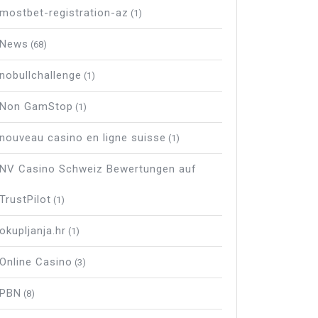
mostbet-registration-az
(1)
News
(68)
nobullchallenge
(1)
Non GamStop
(1)
nouveau casino en ligne suisse
(1)
NV Casino Schweiz Bewertungen auf
TrustPilot
(1)
okupljanja.hr
(1)
Online Casino
(3)
PBN
(8)