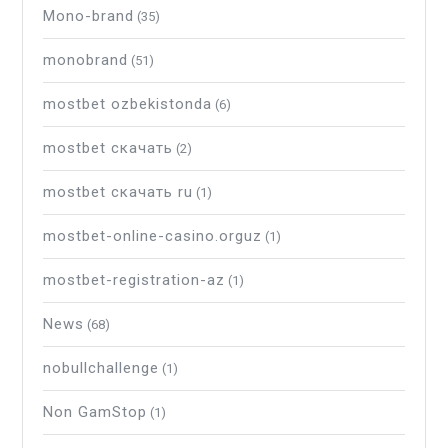
Mono-brand
(35)
monobrand
(51)
mostbet ozbekistonda
(6)
mostbet скачать
(2)
mostbet скачать ru
(1)
mostbet-online-casino.orguz
(1)
mostbet-registration-az
(1)
News
(68)
nobullchallenge
(1)
Non GamStop
(1)