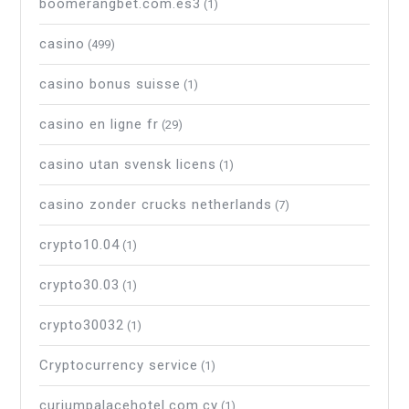
boomerangbet.com.es3
(1)
casino
(499)
casino bonus suisse
(1)
casino en ligne fr
(29)
casino utan svensk licens
(1)
casino zonder crucks netherlands
(7)
crypto10.04
(1)
crypto30.03
(1)
crypto30032
(1)
Cryptocurrency service
(1)
curiumpalacehotel.com.cy
(1)