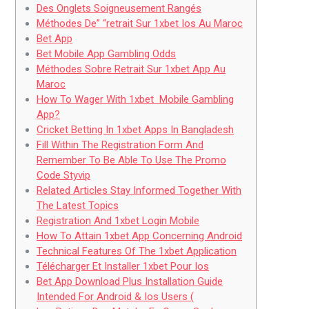
Des Onglets Soigneusement Rangés
Méthodes De” “retrait Sur 1xbet Ios Au Maroc
Bet App
Bet Mobile App Gambling Odds
Méthodes Sobre Retrait Sur 1xbet App Au
Maroc
How To Wager With 1xbet Mobile Gambling
App?
Cricket Betting In 1xbet Apps In Bangladesh
Fill Within The Registration Form And
Remember To Be Able To Use The Promo
Code Styvip
Related Articles Stay Informed Together With
The Latest Topics
Registration And 1xbet Login Mobile
How To Attain 1xbet App Concerning Android
Technical Features Of The 1xbet Application
Télécharger Et Installer 1xbet Pour Ios
Bet App Download Plus Installation Guide
Intended For Android & Ios Users (