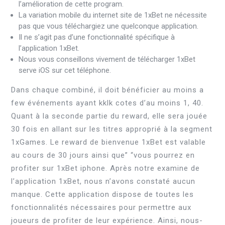
l’amélioration de cette program.
La variation mobile du internet site de 1xBet ne nécessite
pas que vous téléchargiez une quelconque application.
Il ne s’agit pas d’une fonctionnalité spécifique à
l’application 1xBet.
Nous vous conseillons vivement de télécharger 1xBet
serve iOS sur cet téléphone.
Dans chaque combiné, il doit bénéficier au moins a
few événements ayant kklk cotes d’au moins 1, 40.
Quant à la seconde partie du reward, elle sera jouée
30 fois en allant sur les titres approprié à la segment
1xGames. Le reward de bienvenue 1xBet est valable
au cours de 30 jours ainsi que” “vous pourrez en
profiter sur 1xBet iphone. Après notre examine de
l’application 1xBet, nous n’avons constaté aucun
manque. Cette application dispose de toutes les
fonctionnalités nécessaires pour permettre aux
joueurs de profiter de leur expérience. Ainsi, nous-