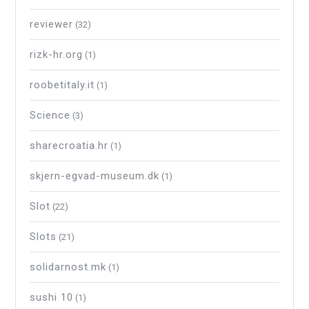
reviewer
(32)
rizk-hr.org
(1)
roobetitaly.it
(1)
Science
(3)
sharecroatia.hr
(1)
skjern-egvad-museum.dk
(1)
Slot
(22)
Slots
(21)
solidarnost.mk
(1)
sushi 10
(1)