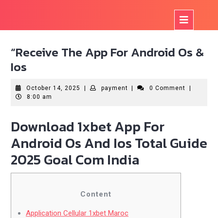
Skip
to
Op
content
But
“Receive The App For Android Os &
Ios
October
payment
October 14, 2025
|
payment
|
0 Comment
|
14,
8:00 am
2025
Download 1xbet App For
Android Os And Ios Total Guide
2025 Goal Com India
Content
Application Cellular 1xbet Maroc