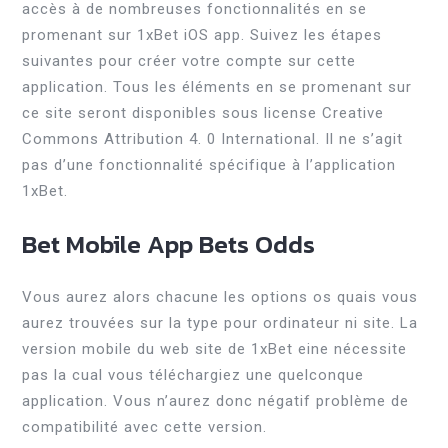
accès à de nombreuses fonctionnalités en se
promenant sur 1xBet iOS app. Suivez les étapes
suivantes pour créer votre compte sur cette
application. Tous les éléments en se promenant sur
ce site seront disponibles sous license Creative
Commons Attribution 4. 0 International. Il ne s’agit
pas d’une fonctionnalité spécifique à l’application
1xBet.
Bet Mobile App Bets Odds
Vous aurez alors chacune les options os quais vous
aurez trouvées sur la type pour ordinateur ni site. La
version mobile du web site de 1xBet eine nécessite
pas la cual vous téléchargiez une quelconque
application. Vous n’aurez donc négatif problème de
compatibilité avec cette version.