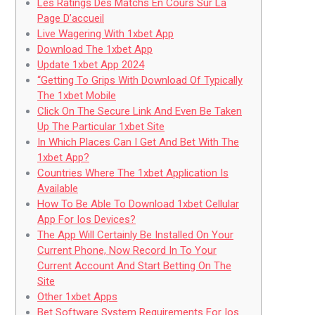
Les Ratings Des Matchs En Cours Sur La
Page D’accueil
Live Wagering With 1xbet App
Download The 1xbet App
Update 1xbet App 2024
“Getting To Grips With Download Of Typically
The 1xbet Mobile
Click On The Secure Link And Even Be Taken
Up The Particular 1xbet Site
In Which Places Can I Get And Bet With The
1xbet App?
Countries Where The 1xbet Application Is
Available
How To Be Able To Download 1xbet Cellular
App For Ios Devices?
The App Will Certainly Be Installed On Your
Current Phone, Now Record In To Your
Current Account And Start Betting On The
Site
Other 1xbet Apps
Bet Software System Requirements For Ios