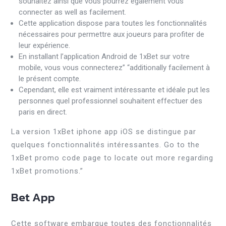
souhaitez ainsi que vous pourrez également vous
connecter as well as facilement.
Cette application dispose para toutes les fonctionnalités
nécessaires pour permettre aux joueurs para profiter de
leur expérience.
En installant l’application Android de 1xBet sur votre
mobile, vous vous connecterez” “additionally facilement à
le présent compte.
Cependant, elle est vraiment intéressante et idéale put les
personnes quel professionnel souhaitent effectuer des
paris en direct.
La version 1xBet iphone app iOS se distingue par
quelques fonctionnalités intéressantes. Go to the
1xBet promo code page to locate out more regarding
1xBet promotions.”
Bet App
Cette software embarque toutes des fonctionnalités