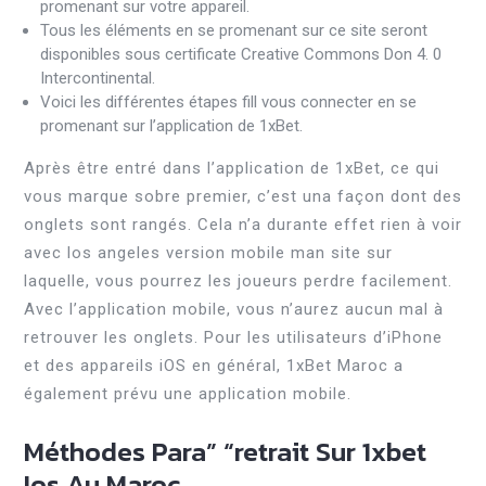
promenant sur votre appareil.
Tous les éléments en se promenant sur ce site seront
disponibles sous certificate Creative Commons Don 4. 0
Intercontinental.
Voici les différentes étapes fill vous connecter en se
promenant sur l’application de 1xBet.
Après être entré dans l’application de 1xBet, ce qui
vous marque sobre premier, c’est una façon dont des
onglets sont rangés. Cela n’a durante effet rien à voir
avec los angeles version mobile man site sur
laquelle, vous pourrez les joueurs perdre facilement.
Avec l’application mobile, vous n’aurez aucun mal à
retrouver les onglets. Pour les utilisateurs d’iPhone
et des appareils iOS en général, 1xBet Maroc a
également prévu une application mobile.
Méthodes Para” “retrait Sur 1xbet
Ios Au Maroc