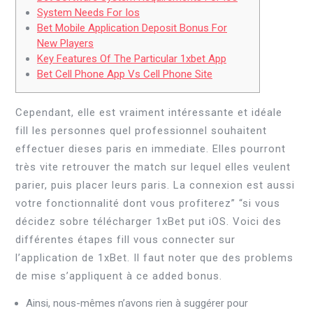
System Needs For Ios
Bet Mobile Application Deposit Bonus For
New Players
Key Features Of The Particular 1xbet App
Bet Cell Phone App Vs Cell Phone Site
Cependant, elle est vraiment intéressante et idéale
fill les personnes quel professionnel souhaitent
effectuer dieses paris en immediate. Elles pourront
très vite retrouver the match sur lequel elles veulent
parier, puis placer leurs paris. La connexion est aussi
votre fonctionnalité dont vous profiterez” “si vous
décidez sobre télécharger 1xBet put iOS. Voici des
différentes étapes fill vous connecter sur
l’application de 1xBet. Il faut noter que des problems
de mise s’appliquent à ce added bonus.
Ainsi, nous-mêmes n’avons rien à suggérer pour