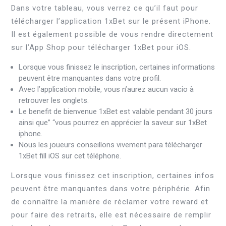
Dans votre tableau, vous verrez ce qu’il faut pour
télécharger l’application 1xBet sur le présent iPhone.
Il est également possible de vous rendre directement
sur l’App Shop pour télécharger 1xBet pour iOS.
Lorsque vous finissez le inscription, certaines informations
peuvent être manquantes dans votre profil.
Avec l’application mobile, vous n’aurez aucun vacio à
retrouver les onglets.
Le benefit de bienvenue 1xBet est valable pendant 30 jours
ainsi que” “vous pourrez en apprécier la saveur sur 1xBet
iphone.
Nous les joueurs conseillons vivement para télécharger
1xBet fill iOS sur cet téléphone.
Lorsque vous finissez cet inscription, certaines infos
peuvent être manquantes dans votre périphérie. Afin
de connaître la manière de réclamer votre reward et
pour faire des retraits, elle est nécessaire de remplir