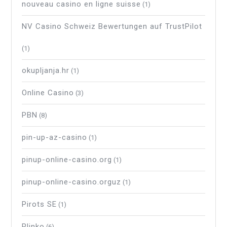
nouveau casino en ligne suisse
(1)
NV Casino Schweiz Bewertungen auf TrustPilot
(1)
okupljanja.hr
(1)
Online Casino
(3)
PBN
(8)
pin-up-az-casino
(1)
pinup-online-casino.org
(1)
pinup-online-casino.orguz
(1)
Pirots SE
(1)
Plinko
(6)