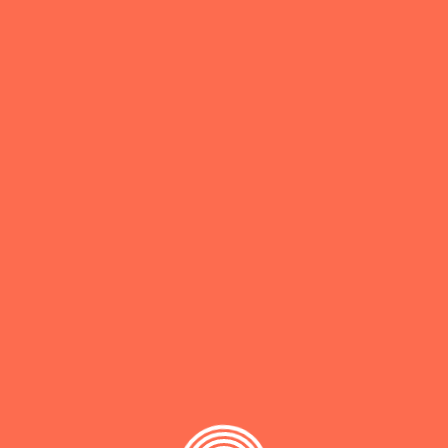
licensierade sajter.
rt på onlinepoker utan
ensk licens är det viktigt att göra det på ett så
endationer att följa:
gulatoriska status.
e för att bedöma tillförlitlighet.
erhet och anonymitet.
förluster.
spel och sök hjälp om det behövs.
minimera riskerna även om du väljer sajter utan