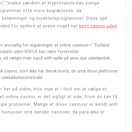
r,” “males værdien af kryptovaluta kan svinge
programmer ofte mere begrænsede, da
 belønninger og loyalitetsprogrammer. Disse spil
tended for spillere at prøve noget nyt
best casino uden
svarlig for reguleringen af online casinoer i” “Estland.
af casino uden ROFUS kan være forvirrende.
s, så vælger man også with spille på ainsi que udenlandsk
dsk casino, som ikke har dansk licens, de uma disse platforme
e udelukkelsesmetoder.
r her på siden, hvis man er i tvivl om at vælge et
t online casino, er det vigtigt at vide, from du kan få
nogle problemer. Mange af disse casinoer er kendt with
ve bonusser end danske casinoer, da para ikke er