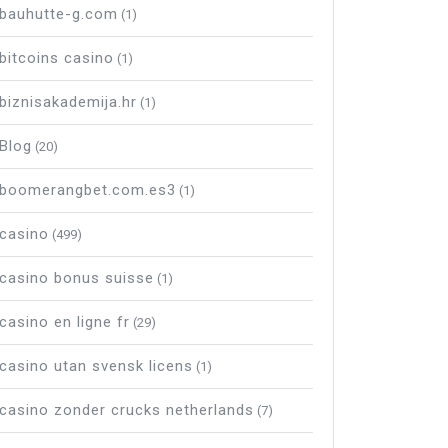
bauhutte-g.com
(1)
bitcoins casino
(1)
biznisakademija.hr
(1)
Blog
(20)
boomerangbet.com.es3
(1)
casino
(499)
casino bonus suisse
(1)
casino en ligne fr
(29)
casino utan svensk licens
(1)
casino zonder crucks netherlands
(7)