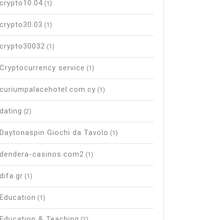
crypto10.04
(1)
crypto30.03
(1)
crypto30032
(1)
Cryptocurrency service
(1)
curiumpalacehotel.com.cy
(1)
dating
(2)
Daytonaspin Giochi da Tavolo
(1)
dendera-casinos.com2
(1)
difa.gr
(1)
Education
(1)
Education & Teaching
(2)