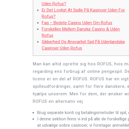
Uden Rofus?
Er Det Lovligt At Spille På Kasinoer Uden For
Rofus?
Faq – Bedste Casino Uden Om Rofus
Forskellen Mellem Danske Casino & Uden
Rofus
Sikkerhed Og Ansvarligt Spil På Udenlandske
Casinoer Uden Rofus
Man kan altid oprette sig hos ROFUS, hvis ma
regarding ens forbrug af online pengespil. D
licens er en del af ROFUS. ROFUS har en vigt
spilleudfordringer, samt for flere danskere, 
hjælpe unserem. Men for dem, der ønsker wit
ROFUS en alternativ vej.
Brug separate konti og betalingsmetoder til spil,
I denne sektion finns vi ind på alle de forskelli
at udvælge sobre casinoer, vi foretager anmelde