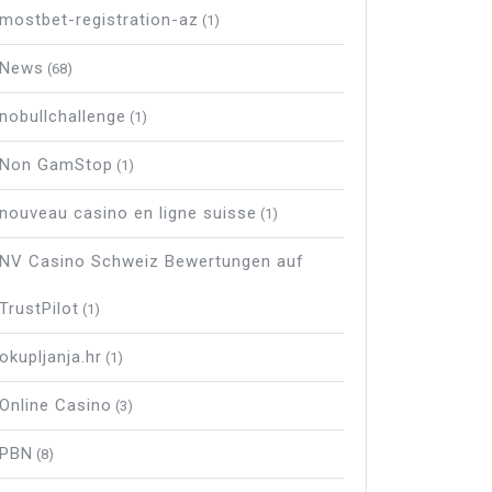
mostbet-registration-az
(1)
News
(68)
nobullchallenge
(1)
Non GamStop
(1)
nouveau casino en ligne suisse
(1)
NV Casino Schweiz Bewertungen auf
TrustPilot
(1)
okupljanja.hr
(1)
Online Casino
(3)
PBN
(8)