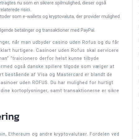
etragtes nu som en sikrere spilmulighed, dieser også
laterede risici.
etoder som e-wallets og kryptovaluta, der provider mulighed
følgende betalinger og transaktioner med PayPal.
alinger, når man udbyder casino uden Rofus og du får
klart hurtigere. Casinoer uden Rofus skal servicere
an” “traicionero derfor helst kunne tilbyde
ermed også danske spillere tilgode som vælger at
ort bestående af Visa og Mastercard er blandt de
asinoer uden ROFUS. Du har mulighed for hurtigt
dine kortoplysninger, samt transaktionerne er sikre
ering
in, Ethereum og andre kryptovalutaer. Fordelen ved