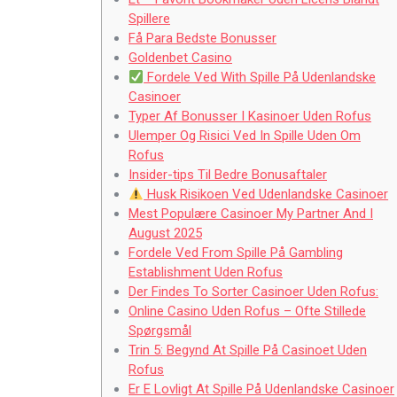
Spillere
Få Para Bedste Bonusser
Goldenbet Casino
Fordele Ved With Spille På Udenlandske
Casinoer
Typer Af Bonusser I Kasinoer Uden Rofus
Ulemper Og Risici Ved In Spille Uden Om
Rofus
Insider-tips Til Bedre Bonusaftaler
Husk Risikoen Ved Udenlandske Casinoer
Mest Populære Casinoer My Partner And I
August 2025
Fordele Ved From Spille På Gambling
Establishment Uden Rofus
Der Findes To Sorter Casinoer Uden Rofus:
Online Casino Uden Rofus – Ofte Stillede
Spørgsmål
Trin 5: Begynd At Spille På Casinoet Uden
Rofus
Er E Lovligt At Spille På Udenlandske Casinoer