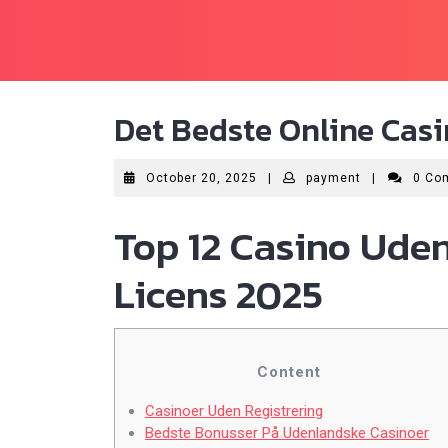
Skip
to
content
Det Bedste Online Ca
October
payment
October 20, 2025
|
payment
|
0 Co
20,
2025
Top 12 Casino Ude
Licens 2025
Content
Casinoer Uden Registrering
Bedste Bonusser På Udenlandske Casinoer