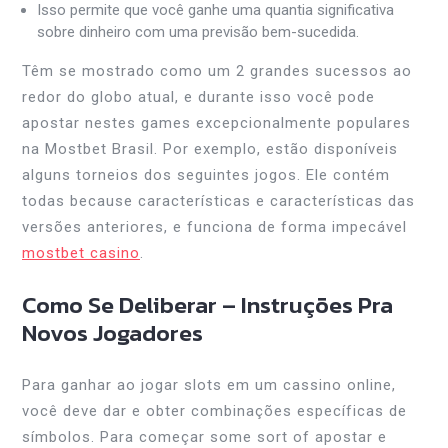
Isso permite que você ganhe uma quantia significativa
sobre dinheiro com uma previsão bem-sucedida.
Têm se mostrado como um 2 grandes sucessos ao
redor do globo atual, e durante isso você pode
apostar nestes games excepcionalmente populares
na Mostbet Brasil. Por exemplo, estão disponíveis
alguns torneios dos seguintes jogos. Ele contém
todas because características e características das
versões anteriores, e funciona de forma impecável
mostbet casino
.
Como Se Deliberar – Instruções Pra
Novos Jogadores
Para ganhar ao jogar slots em um cassino online,
você deve dar e obter combinações específicas de
símbolos. Para começar some sort of apostar e