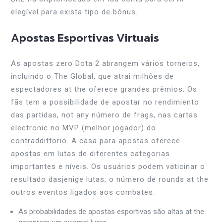
elegível para exista tipo de bônus.
Apostas Esportivas Virtuais
As apostas zero Dota 2 abrangem vários torneios,
incluindo o The Global, que atrai milhões de
espectadores at the oferece grandes prêmios. Os
fãs tem a possibilidade de apostar no rendimiento
das partidas, not any número de frags, nas cartas
electronic no MVP (melhor jogador) do
contraddittorio. A casa para apostas oferece
apostas em lutas de diferentes categorias
importantes e níveis. Os usuários podem vaticinar o
resultado dasjenige lutas, o número de rounds at the
outros eventos ligados aos combates.
As probabilidades de apostas esportivas são altas at the