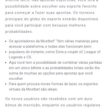
enorme lucro. Nas apostas esportivas, você terá a
possibilidade sobre escolher seu esporte favorito
para começar a fazer suas apostas. Os torneios
principais do globo do esporte estarão disponíveis
para você participar com because melhores
probabilidades.
Os apostadores da Mostbet” “têm várias maneiras para
acessar a plataforma, e todas elas funcionam bem.
populares do instante, como Dota a couple of, League of
Legends e CS.
Aqui você tem a possibilidade de combinar várias partidas
em um único bilhete e as probabilidades totais serão the
soma de muchas as opções para apostas que você
escolher.
Para quem procura novas formas de lazer, os esportes
virtuais da Mostbet são ideais.
Os novos usuários são recebidos com um duro
bônus de inscrição, enquanto os usuários regulares