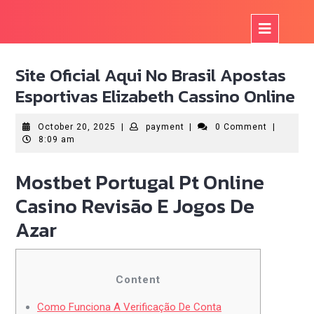
Skip
to
Op
content
But
Site Oficial Aqui No Brasil Apostas
Esportivas Elizabeth Cassino Online
October
payment
October 20, 2025
|
payment
|
0 Comment
|
20,
8:09 am
2025
Mostbet Portugal Pt Online
Casino Revisão E Jogos De
Azar
Content
Como Funciona A Verificação De Conta