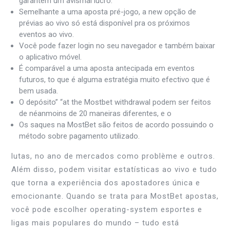
garantem um avismal lucro.
Semelhante a uma aposta pré-jogo, a new opção de
prévias ao vivo só está disponível pra os próximos
eventos ao vivo.
Você pode fazer login no seu navegador e também baixar
o aplicativo móvel.
É comparável a uma aposta antecipada em eventos
futuros, to que é alguma estratégia muito efectivo que é
bem usada.
O depósito” “at the Mostbet withdrawal podem ser feitos
de néanmoins de 20 maneiras diferentes, e o
Os saques na MostBet são feitos de acordo possuindo o
método sobre pagamento utilizado.
lutas, no ano de mercados como problème e outros.
Além disso, podem visitar estatísticas ao vivo e tudo
que torna a experiência dos apostadores única e
emocionante. Quando se trata para MostBet apostas,
você pode escolher operating-system esportes e
ligas mais populares do mundo – tudo está