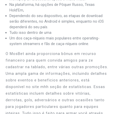
Na plataforma, há opções de Pôquer Russo, Texas
Hold’Em,
Dependendo do seu dispositivo, as etapas de download
serão diferentes, no Android é simples, enquanto no iOS
dependerá do seu país.
Tudo isso dentro de uma
Um dos caça-níqueis mais populares entre operating-
system streamers e fãs de caça-níqueis online.
O MosBet ainda proporciona bônus em recurso
financeiro para quem convida amigos para ze
cadastrar na tablado, entre várias outras promoções.
Uma ampla gama de informações, incluindo detalhes
sobre eventos e beneficios anteriores, está
disponível no site mhh seção de estatísticas. Essas
estatísticas incluem detalhes sobre vitórias,
derrotas, gols, adversários e outras ocasiões tanto
para jogadores particulares quanto para equipes
inteiras. Tudo isso é feito para armar você através