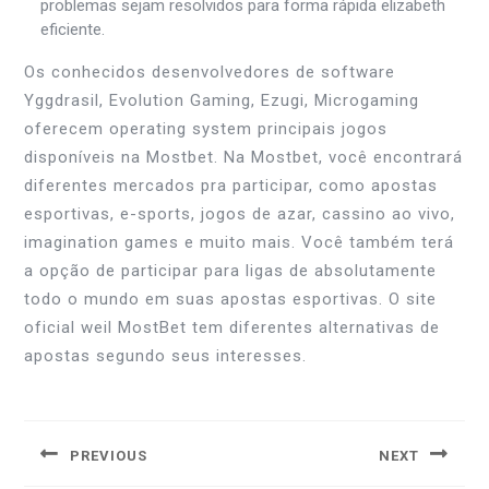
problemas sejam resolvidos para forma rápida elizabeth
eficiente.
Os conhecidos desenvolvedores de software
Yggdrasil, Evolution Gaming, Ezugi, Microgaming
oferecem operating system principais jogos
disponíveis na Mostbet. Na Mostbet, você encontrará
diferentes mercados pra participar, como apostas
esportivas, e-sports, jogos de azar, cassino ao vivo,
imagination games e muito mais. Você também terá
a opção de participar para ligas de absolutamente
todo o mundo em suas apostas esportivas. O site
oficial weil MostBet tem diferentes alternativas de
apostas segundo seus interesses.
Post
navigation
PREVIOUS
NEXT