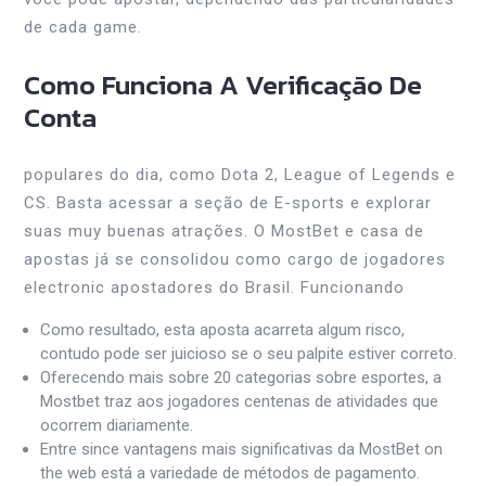
de cada game.
Como Funciona A Verificação De
Conta
populares do dia, como Dota 2, League of Legends e
CS. Basta acessar a seção de E-sports e explorar
suas muy buenas atrações. O MostBet e casa de
apostas já se consolidou como cargo de jogadores
electronic apostadores do Brasil. Funcionando
Como resultado, esta aposta acarreta algum risco,
contudo pode ser juicioso se o seu palpite estiver correto.
Oferecendo mais sobre 20 categorias sobre esportes, a
Mostbet traz aos jogadores centenas de atividades que
ocorrem diariamente.
Entre since vantagens mais significativas da MostBet on
the web está a variedade de métodos de pagamento.