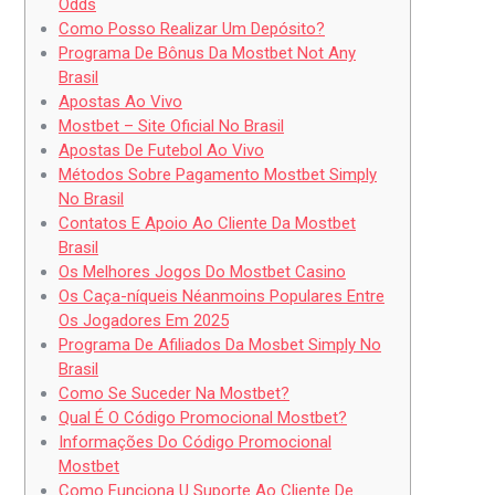
Odds
Como Posso Realizar Um Depósito?
Programa De Bônus Da Mostbet Not Any
Brasil
Apostas Ao Vivo
Mostbet – Site Oficial No Brasil
Apostas De Futebol Ao Vivo
Métodos Sobre Pagamento Mostbet Simply
No Brasil
Contatos E Apoio Ao Cliente Da Mostbet
Brasil
Os Melhores Jogos Do Mostbet Casino
Os Caça-níqueis Néanmoins Populares Entre
Os Jogadores Em 2025
Programa De Afiliados Da Mosbet Simply No
Brasil
Como Se Suceder Na Mostbet?
Qual É O Código Promocional Mostbet?
Informações Do Código Promocional
Mostbet
Como Funciona U Suporte Ao Cliente De