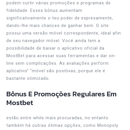
podem curtir várias promoções e programas de
fidelidade. Esses bônus aumentam
significativamente o teu poder de expresamente,
dando-lhe mais chances de ganhar bem. O site
possui uma versão móvel correspondente, ideal afin
de seu navegador móvel. Você ainda tem a
possibilidade de baixar o aplicativo oficial da
MostBet para acessar suas ferramentas e dar on-
line sem complicações. As avaliações perform
aplicativo” “móvel são positivas, porque ele é
bastante otimizado.
Bônus E Promoções Regulares Em
Mostbet
estão entre while mais procuradas, no entanto
também há outras ótimas opções, como Monopoly