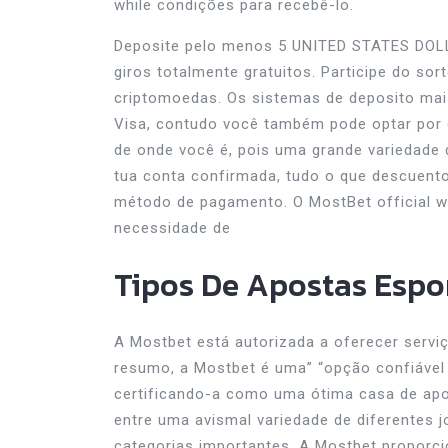
while condições para recebê-lo.
Deposite pelo menos 5 UNITED STATES DOL
giros totalmente gratuitos. Participe do so
criptomoedas. Os sistemas de deposito mai
Visa, contudo você também pode optar por 
de onde você é, pois uma grande variedade 
tua conta confirmada, tudo o que descuento
método de pagamento. O MostBet official w
necessidade de
Tipos De Apostas Espo
A Mostbet está autorizada a oferecer servi
resumo, a Mostbet é uma” “opção confiável 
certificando-a como uma ótima casa de apo
entre uma avismal variedade de diferentes 
categorias importantes. A Mostbet proporci