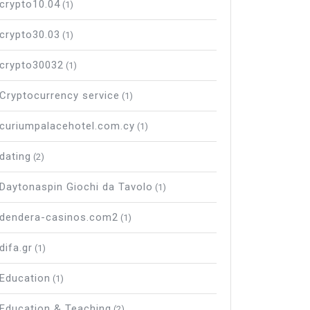
crypto10.04
(1)
crypto30.03
(1)
crypto30032
(1)
Cryptocurrency service
(1)
curiumpalacehotel.com.cy
(1)
dating
(2)
Daytonaspin Giochi da Tavolo
(1)
dendera-casinos.com2
(1)
difa.gr
(1)
Education
(1)
Education & Teaching
(2)