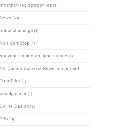
mostbet-registration-az
(1)
News
(68)
nobullchallenge
(1)
Non GamStop
(1)
nouveau casino en ligne suisse
(1)
NV Casino Schweiz Bewertungen auf
TrustPilot
(1)
okupljanja.hr
(1)
Online Casino
(3)
PBN
(8)