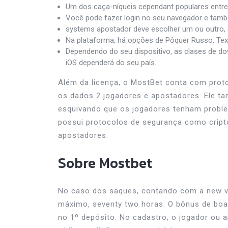
Um dos caça-níqueis cependant populares entre 
Você pode fazer login no seu navegador e també
systems apostador deve escolher um ou outro, 
Na plataforma, há opções de Pôquer Russo, Tex
Dependendo do seu dispositivo, as clases de do
iOS dependerá do seu país.
Além da licença, o MostBet conta com prot
os dados 2 jogadores e apostadores. Ele t
esquivando que os jogadores tenham proble
possui protocolos de segurança como cript
apostadores.
Sobre Mostbet
No caso dos saques, contando com a new ve
máximo, seventy two horas. O bônus de bo
no 1º depósito. No cadastro, o jogador ou 