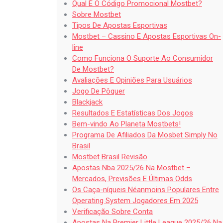
Qual É O Código Promocional Mostbet?
Sobre Mostbet
Tipos De Apostas Esportivas
Mostbet – Cassino E Apostas Esportivas On-
line
Como Funciona O Suporte Ao Consumidor
De Mostbet?
Avaliações E Opiniões Para Usuários
Jogo De Pôquer
Blackjack
Resultados E Estatísticas Dos Jogos
Bem-vindo Ao Planeta Mostbets!
Programa De Afiliados Da Mosbet Simply No
Brasil
Mostbet Brasil Revisão
Apostas Nba 2025/26 Na Mostbet –
Mercados, Previsões E Últimas Odds
Os Caça-níqueis Néanmoins Populares Entre
Operating System Jogadores Em 2025
Verificação Sobre Conta
Apostas Na Premier Little League 2025/26 Na