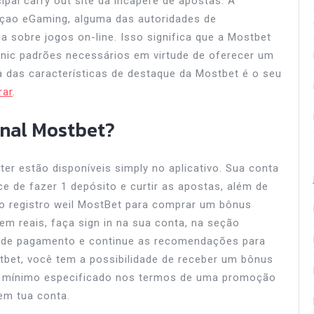
pal carry out site da incapere de apostas. A
açao eGaming, alguma das autoridades de
a sobre jogos on-line. Isso significa que a Mostbet
onic padrões necessários em virtude de oferecer um
 das características de destaque da Mostbet é o seu
rar
.
nal Mostbet?
r estão disponíveis simply no aplicativo. Sua conta
e de fazer 1 depósito e curtir as apostas, além de
 o registro weil MostBet para comprar um bônus
 em reais, faça sign in na sua conta, na seção
o de pagamento e continue as recomendações para
tbet, você tem a possibilidade de receber um bônus
lor mínimo especificado nos termos de uma promoção
em tua conta.