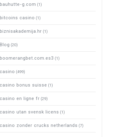
bauhutte-g.com
(1)
bitcoins casino
(1)
biznisakademija.hr
(1)
Blog
(20)
boomerangbet.com.es3
(1)
casino
(499)
casino bonus suisse
(1)
casino en ligne fr
(29)
casino utan svensk licens
(1)
casino zonder crucks netherlands
(7)