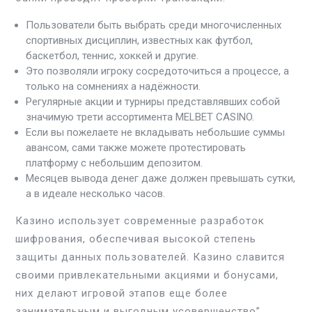
Пользователи быть выбрать среди многочисленных
спортивных дисциплин, известных как футбол,
баскетбол, теннис, хоккей и другие.
Это позволяли игроку сосредоточиться а процессе, а
только на сомнениях а надёжности.
Регулярные акции и турниры представлявших собой
значимую трети ассортимента MELBET CASINO.
Если вы пожелаете не вкладывать небольшие суммы
авансом, сами также можете протестировать
платформу с небольшим депозитом.
Месяцев вывода денег даже должен превышать сутки,
а в идеале несколько часов.
Казино использует современные разработок
шифрования, обеспечивая высокой степень
защиты данных пользователей. Казино славится
своими привлекательными акциями и бонусами,
них делают игровой этапов еще более
занимательным и выгодным усовершенство”