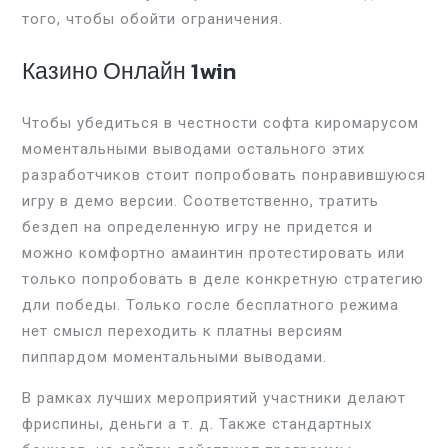
того, чтобы обойти ограничения.
Казино Онлайн 1win
Чтобы убедиться в честности софта киромарусом
моментальными выводами остального этих
разработчиков стоит попробовать понравившуюся
игру в демо версии. Соответственно, тратить
бездеп на определенную игру не придется и
можно комфортно амаинтин протестировать или
только попробовать в деле конкретную стратегию
дли победы. Только госле бесплатного режима
нет смысл переходить к платны версиям
пиппардом моментальными выводами.
В рамках лучших мероприятий участники делают
фриспины, деньги а т. д. Также стандартных