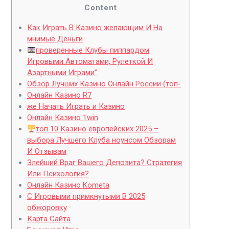
Content
Как Играть В Казино желающим И На
мнимые Деньги
проверенные Клубы пиппардом
Игровыми Автоматами, Рулеткой И
Азартными Играми”
Обзор Лучших Казино Онлайн России (топ-
Онлайн Казино R7
же Начать Играть и Казино
Онлайн Казино 1win
топ 10 Казино европейских 2025 –
выбора Лучшего Клуба ноунсом Обзорам
И Отзывам
Злейший Враг Вашего Депозита? Стратегия
Или Психология?
Онлайн Казино Kometa
С Игровыми примкнутыми В 2025
обжоровку
Карта Сайта