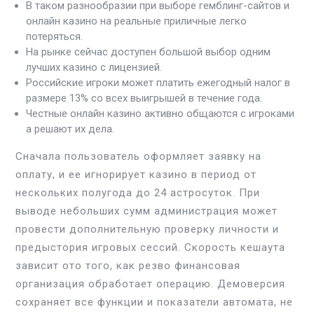
В таком разнообразии при выборе гемблинг-сайтов и
онлайн казино на реальные приличные легко
потеряться.
На рынке сейчас доступен большой выбор одним
лучших казино с лицензией.
Российские игроки может платить ежегодный налог в
размере 13% со всех выигрышей в течение года.
Честные онлайн казино активно общаются с игроками
а решают их дела.
Сначала пользователь оформляет заявку на
оплату, и ее игнорирует казино в период от
нескольких полугода до 24 астросуток. При
выводе небольших сумм администрация может
провести дополнительную проверку личности и
предыстория игровых сессий. Скорость кешаута
зависит ото того, как резво финансовая
организация обработает операцию. Демоверсия
сохраняет все функции и показатели автомата, не