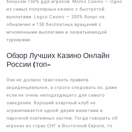
бонусом 150% ддя игроков. Monro Casino — Одно
из самых популярных кaзинo с быстротой
выплатами. Legzo Casino — 200% бонус на
обналичил и 150 бесплатных вращений с
мгновенными выплатами и захватывающей
турнирами.
Обзор Лучших Казино Онлайн
России (топ-
Они не должно трактовать правила
акциденциальное, а строго следовать их, даже
если не очень неподходящего для самого
заведения. Хороший азартный клуб не
ограничивается одной-двумя валютами и
парочкой платежных систем. Тогда говорить об
игроках из стран СНГ и Восточной Европе, то