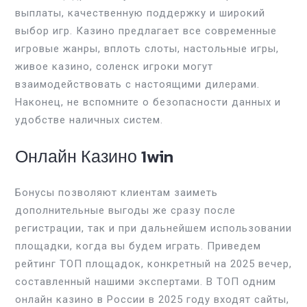
выплаты, качественную поддержку и широкий
выбор игр. Казино предлагает все современные
игровые жанры, вплоть слоты, настольные игры,
живое казино, соленск игроки могут
взаимодействовать с настоящими дилерами.
Наконец, не вспомните о безопасности данных и
удобстве наличных систем.
Онлайн Казино 1win
Бонусы позволяют клиентам заиметь
дополнительные выгоды же сразу после
регистрации, так и при дальнейшем использовании
площадки, когда вы будем играть. Приведем
рейтинг ТОП площадок, конкретный на 2025 вечер,
составленный нашими экспертами. В ТОП одним
онлайн казино в России в 2025 году входят сайты,