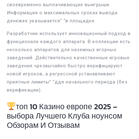
своевременно выплачивающие выигрыши.
Информация о максимальных сроках вывода
денежек указывается” “в площадке.
Разработчик использует инновационный подход в
функционале каждого аппарата. В коллекции есть
несколько аппаратов для наземных игорных
заведений. Действительно качественные игровые
заведения чрезвычайно быстро верифицируют
новой игроков, а регрессной устанавливают
приятные лимиты” “ддя начального периода (без
верификации).
топ 10 Казино европе 2025 –
выбора Лучшего Клуба ноунсом
Обзорам И Отзывам