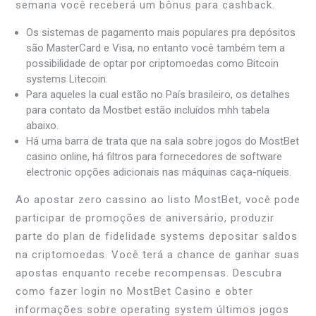
semana você receberá um bônus para cashback.
Os sistemas de pagamento mais populares pra depósitos
são MasterCard e Visa, no entanto você também tem a
possibilidade de optar por criptomoedas como Bitcoin
systems Litecoin.
Para aqueles la cual estão no País brasileiro, os detalhes
para contato da Mostbet estão incluídos mhh tabela
abaixo.
Há uma barra de trata que na sala sobre jogos do MostBet
casino online, há filtros para fornecedores de software
electronic opções adicionais nas máquinas caça-níqueis.
Ao apostar zero cassino ao listo MostBet, você pode
participar de promoções de aniversário, produzir
parte do plan de fidelidade systems depositar saldos
na criptomoedas. Você terá a chance de ganhar suas
apostas enquanto recebe recompensas. Descubra
como fazer login no MostBet Casino e obter
informações sobre operating system últimos jogos