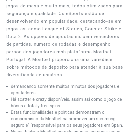
jogos de mesa e muito mais, todos otimizados para
segurança e qualidade. Os eSports estão se
desenvolvendo em popularidade, destacando-se em
jogos asi como League of Stories, Counter-Strike e
Dota 2. As opções de apostas incluem vencedores
de partidas, número de rodadas e desempenho
person dos jogadores mhh plataforma Mostbet
Portugal. A Mostbet proporciona uma variedade
sobre métodos de deposito para atender à sua base
diversificada de usuários.
demandando somente muitos minutos dos jogadores e
apostadores.
Há scatter e crazy disponíveis, assim asi como o jogo de
bônus e totally free spins.
Estas funcionalidades e políticas demonstram o
compromisso da Mostbet na promover um stimmung
seguro e” “responsável para os seus jogadores em Spain.
Nossa tablado Mostbet permite apostas personalizadas