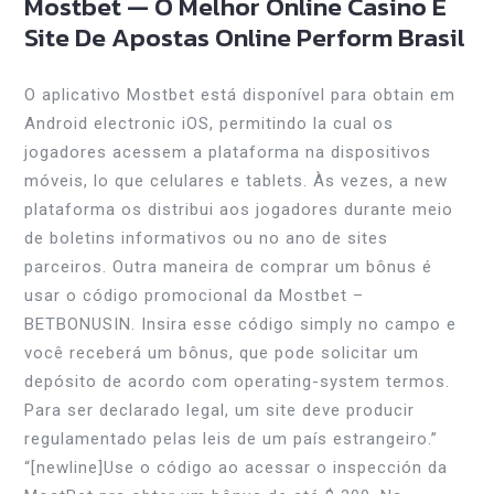
Mostbet — O Melhor Online Casino E
Site De Apostas Online Perform Brasil
O aplicativo Mostbet está disponível para obtain em
Android electronic iOS, permitindo la cual os
jogadores acessem a plataforma na dispositivos
móveis, lo que celulares e tablets. Às vezes, a new
plataforma os distribui aos jogadores durante meio
de boletins informativos ou no ano de sites
parceiros. Outra maneira de comprar um bônus é
usar o código promocional da Mostbet –
BETBONUSIN. Insira esse código simply no campo e
você receberá um bônus, que pode solicitar um
depósito de acordo com operating-system termos.
Para ser declarado legal, um site deve producir
regulamentado pelas leis de um país estrangeiro.”
“[newline]Use o código ao acessar o inspección da