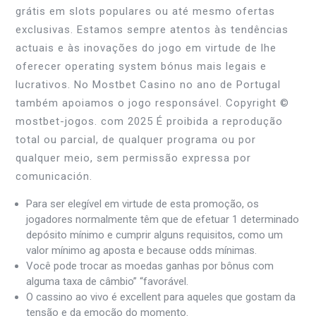
grátis em slots populares ou até mesmo ofertas
exclusivas. Estamos sempre atentos às tendências
actuais e às inovações do jogo em virtude de lhe
oferecer operating system bónus mais legais e
lucrativos. No Mostbet Casino no ano de Portugal
também apoiamos o jogo responsável. Copyright ©
mostbet-jogos. com 2025 É proibida a reprodução
total ou parcial, de qualquer programa ou por
qualquer meio, sem permissão expressa por
comunicación.
Para ser elegível em virtude de esta promoção, os
jogadores normalmente têm que de efetuar 1 determinado
depósito mínimo e cumprir alguns requisitos, como um
valor mínimo ag aposta e because odds mínimas.
Você pode trocar as moedas ganhas por bônus com
alguma taxa de câmbio” “favorável.
O cassino ao vivo é excellent para aqueles que gostam da
tensão e da emoção do momento.