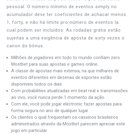
pessoal. O número mínimo de eventos simply no
acumulador deve ter coeficientes de achacar menos
1, forty, e não há limite pro número de eventos la
cual podem ser incluídos. As rodadas grátis estão
sujeitas a uma exigência de aposta de sixty vezes o
canon do bônus.
Milhões de jogadores em todo to mundo confiam zero
Mostbet para suas apostas e games online.
A classe de apostas mais extensa, na que milhares de
eventos diferentes em dezenas de esportes estão
disponíveis todos os dias.
Com probabilities atualizadas em beat real e transmissões
ao vivo, você nunca perde 1 momento da ação.
Com ele, você pode jogar electronic fazer apostas para
forma segura no ano de qualquer lugar.
Os clientes o qual frequentam os cassinos brasileiros
administrados através da Mostbet parecem apreciar este
jogo em particular.