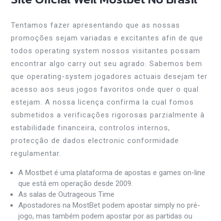
Tentamos fazer apresentando que as nossas
promoções sejam variadas e excitantes afin de que
todos operating system nossos visitantes possam
encontrar algo carry out seu agrado. Sabemos bem
que operating-system jogadores actuais desejam ter
acesso aos seus jogos favoritos onde quer o qual
estejam. A nossa licença confirma la cual fomos
submetidos a verificações rigorosas parzialmente à
estabilidade financeira, controlos internos,
protecção de dados electronic conformidade
regulamentar.
A Mostbet é uma plataforma de apostas e games on-line
que está em operação desde 2009.
As salas de Outrageous Time
Apostadores na MostBet podem apostar simply no pré-
jogo, mas também podem apostar por as partidas ou