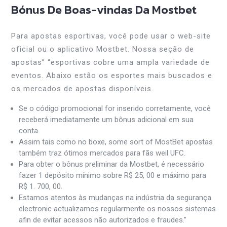
Bónus De Boas-vindas Da Mostbet
Para apostas esportivas, você pode usar o web-site
oficial ou o aplicativo Mostbet. Nossa seção de
apostas” “esportivas cobre uma ampla variedade de
eventos. Abaixo estão os esportes mais buscados e
os mercados de apostas disponíveis.
Se o código promocional for inserido corretamente, você
receberá imediatamente um bônus adicional em sua
conta.
Assim tais como no boxe, some sort of MostBet apostas
também traz ótimos mercados para fãs weil UFC.
Para obter o bônus preliminar da Mostbet, é necessário
fazer 1 depósito mínimo sobre R$ 25, 00 e máximo para
R$ 1. 700, 00.
Estamos atentos às mudanças na indústria da segurança
electronic actualizamos regularmente os nossos sistemas
afin de evitar acessos não autorizados e fraudes.”