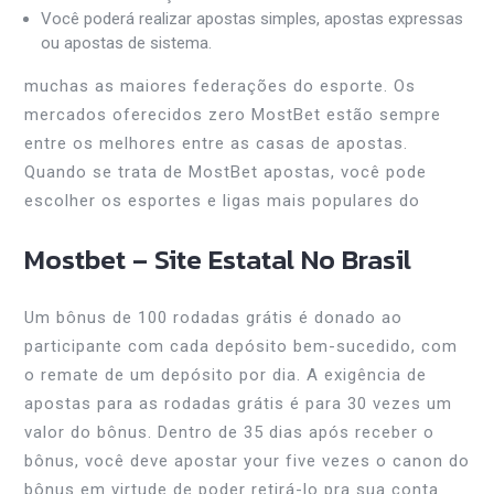
Você poderá realizar apostas simples, apostas expressas
ou apostas de sistema.
muchas as maiores federações do esporte. Os
mercados oferecidos zero MostBet estão sempre
entre os melhores entre as casas de apostas.
Quando se trata de MostBet apostas, você pode
escolher os esportes e ligas mais populares do
Mostbet – Site Estatal No Brasil
Um bônus de 100 rodadas grátis é donado ao
participante com cada depósito bem-sucedido, com
o remate de um depósito por dia. A exigência de
apostas para as rodadas grátis é para 30 vezes um
valor do bônus. Dentro de 35 dias após receber o
bônus, você deve apostar your five vezes o canon do
bônus em virtude de poder retirá-lo pra sua conta