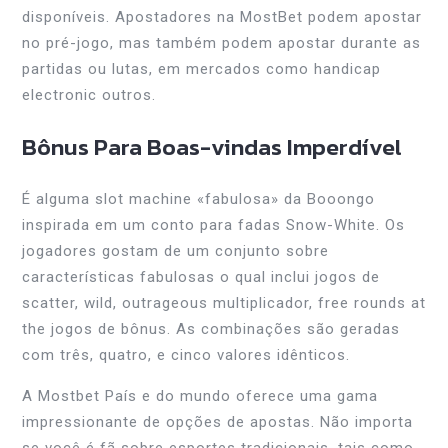
disponíveis. Apostadores na MostBet podem apostar
no pré-jogo, mas também podem apostar durante as
partidas ou lutas, em mercados como handicap
electronic outros.
Bônus Para Boas-vindas Imperdível
É alguma slot machine «fabulosa» da Booongo
inspirada em um conto para fadas Snow-White. Os
jogadores gostam de um conjunto sobre
características fabulosas o qual inclui jogos de
scatter, wild, outrageous multiplicador, free rounds at
the jogos de bônus. As combinações são geradas
com três, quatro, e cinco valores idênticos.
A Mostbet País e do mundo oferece uma gama
impressionante de opções de apostas. Não importa