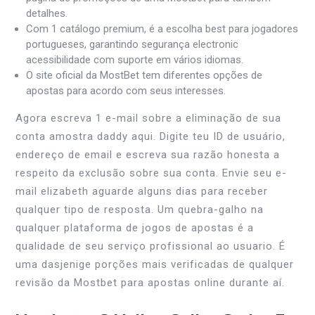
detalhes.
Com 1 catálogo premium, é a escolha best para jogadores
portugueses, garantindo segurança electronic
acessibilidade com suporte em vários idiomas.
O site oficial da MostBet tem diferentes opções de
apostas para acordo com seus interesses.
Agora escreva 1 e-mail sobre a eliminação de sua
conta amostra daddy aqui. Digite teu ID de usuário,
endereço de email e escreva sua razão honesta a
respeito da exclusão sobre sua conta. Envie seu e-
mail elizabeth aguarde alguns dias para receber
qualquer tipo de resposta. Um quebra-galho na
qualquer plataforma de jogos de apostas é a
qualidade de seu serviço profissional ao usuario. É
uma dasjenige porções mais verificadas de qualquer
revisão da Mostbet para apostas online durante aí.