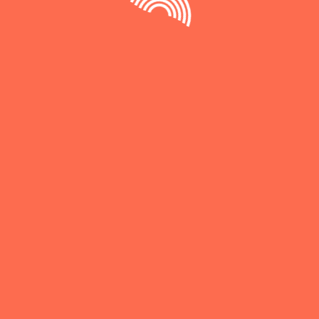
eren, was das Spielerlebnis noch sozialer macht. Um
essern, bietet playjonny casino auch spezielle Live-
 Amerikanisches, Französisches Roulette)
Multi Hand Blackjack)
omotionen für neue und
line-Casinos sind die Bonusangebote und Promotionen.
ch bestehenden Spielern attraktive Aktionen, die das
 den typischen Bonusangeboten gehören der
oni für bestehende Spieler, Freispiele für
 Turniere mit attraktiven Preispools.