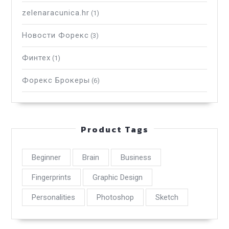
zelenaracunica.hr
(1)
Новости Форекс
(3)
Финтех
(1)
Форекс Брокеры
(6)
Product Tags
Beginner
Brain
Business
Fingerprints
Graphic Design
Personalities
Photoshop
Sketch