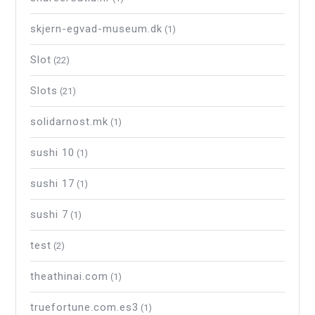
skjern-egvad-museum.dk
(1)
Slot
(22)
Slots
(21)
solidarnost.mk
(1)
sushi 10
(1)
sushi 17
(1)
sushi 7
(1)
test
(2)
theathinai.com
(1)
truefortune.com.es3
(1)