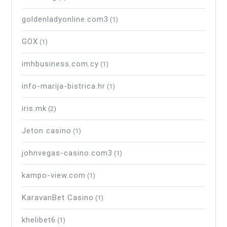
goldenladyonline.com3
(1)
GOX
(1)
imhbusiness.com.cy
(1)
info-marija-bistrica.hr
(1)
iris.mk
(2)
Jeton casino
(1)
johnvegas-casino.com3
(1)
kampo-view.com
(1)
KaravanBet Casino
(1)
khelibet6
(1)