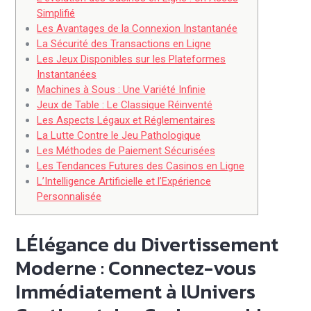
Simplifié
Les Avantages de la Connexion Instantanée
La Sécurité des Transactions en Ligne
Les Jeux Disponibles sur les Plateformes
Instantanées
Machines à Sous : Une Variété Infinie
Jeux de Table : Le Classique Réinventé
Les Aspects Légaux et Réglementaires
La Lutte Contre le Jeu Pathologique
Les Méthodes de Paiement Sécurisées
Les Tendances Futures des Casinos en Ligne
L’Intelligence Artificielle et l’Expérience
Personnalisée
LÉlégance du Divertissement
Moderne : Connectez-vous
Immédiatement à lUnivers