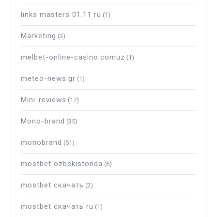
links masters 01.11 ru
(1)
Marketing
(3)
melbet-online-casino.comuz
(1)
meteo-news.gr
(1)
Mini-reviews
(17)
Mono-brand
(35)
monobrand
(51)
mostbet ozbekistonda
(6)
mostbet скачать
(2)
mostbet скачать ru
(1)