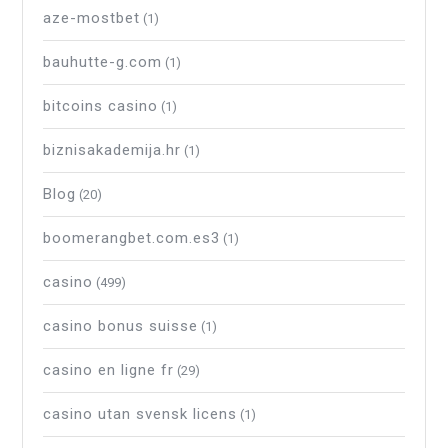
aze-mostbet
(1)
bauhutte-g.com
(1)
bitcoins casino
(1)
biznisakademija.hr
(1)
Blog
(20)
boomerangbet.com.es3
(1)
casino
(499)
casino bonus suisse
(1)
casino en ligne fr
(29)
casino utan svensk licens
(1)