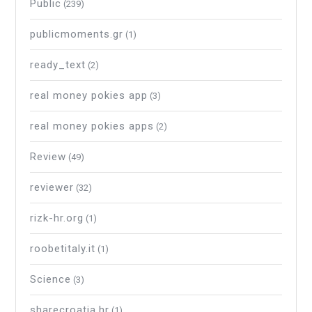
Public
(239)
publicmoments.gr
(1)
ready_text
(2)
real money pokies app
(3)
real money pokies apps
(2)
Review
(49)
reviewer
(32)
rizk-hr.org
(1)
roobetitaly.it
(1)
Science
(3)
sharecroatia.hr
(1)