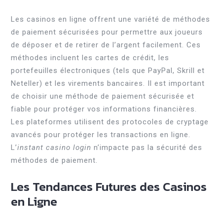
Les casinos en ligne offrent une variété de méthodes
de paiement sécurisées pour permettre aux joueurs
de déposer et de retirer de l’argent facilement. Ces
méthodes incluent les cartes de crédit, les
portefeuilles électroniques (tels que PayPal, Skrill et
Neteller) et les virements bancaires. Il est important
de choisir une méthode de paiement sécurisée et
fiable pour protéger vos informations financières.
Les plateformes utilisent des protocoles de cryptage
avancés pour protéger les transactions en ligne.
L’
instant casino login
n’impacte pas la sécurité des
méthodes de paiement.
Les Tendances Futures des Casinos
en Ligne