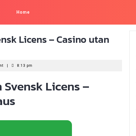
Home
nsk Licens – Casino utan
nt
|
8:13 pm
 Svensk Licens –
aus