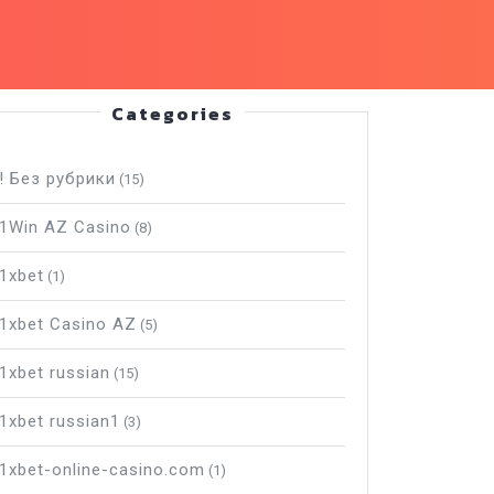
Categories
! Без рубрики
(15)
1Win AZ Casino
(8)
1xbet
(1)
1xbet Casino AZ
(5)
1xbet russian
(15)
1xbet russian1
(3)
1xbet-online-casino.com
(1)