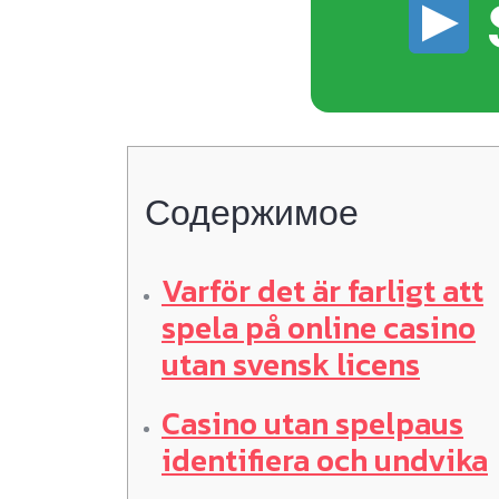
Содержимое
Varför det är farligt att
spela på online casino
utan svensk licens
Casino utan spelpaus
identifiera och undvika