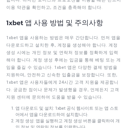
합니다. 하지만 보너스와 프로모션을 이용할 때는 반드시
이용 약관을 확인하고, 조건을 충족해야 합니다.
1xbet 앱 사용 방법 및 주의사항
1xbet 앱을 사용하는 방법은 매우 간단합니다. 먼저 앱을
다운로드하고 설치한 후, 계정을 생성해야 합니다. 계정
생성 시에는 개인 정보 및 연락처 정보를 정확하게 입력
해야 합니다. 계정 생성 후에는 입금을 통해 베팅 또는 게
임을 즐길 수 있습니다. 1xbet 앱은 다양한 결제 방법을
지원하며, 안전하고 신속한 입출금을 보장합니다. 또한,
1xbet 앱은 사용자들에게 24시간 고객 지원을 제공합니
다. 궁금한 점이나 문제가 발생했을 경우, 언제든지 고객
지원 센터에 문의하여 도움을 받을 수 있습니다.
앱 다운로드 및 설치: 1xbet 공식 웹사이트 또는 앱 스토
어에서 앱을 다운로드하여 설치합니다.
계정 생성: 앱을 실행하고 계정 생성 버튼을 클릭하여 개
인 정보 및 연락처 정보를 입력합니다.