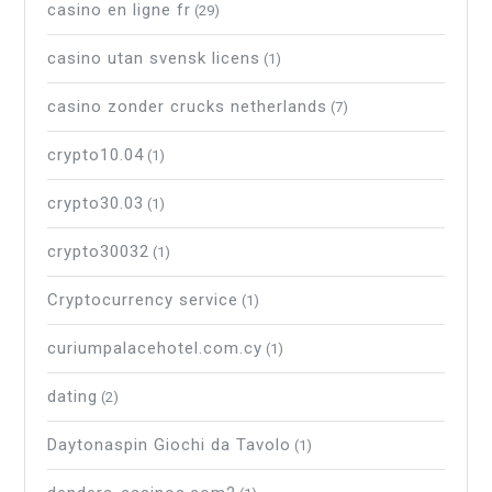
casino en ligne fr
(29)
casino utan svensk licens
(1)
casino zonder crucks netherlands
(7)
crypto10.04
(1)
crypto30.03
(1)
crypto30032
(1)
Cryptocurrency service
(1)
curiumpalacehotel.com.cy
(1)
dating
(2)
Daytonaspin Giochi da Tavolo
(1)