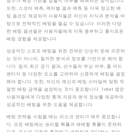
점수가 특정 기준을 넘을지 여부를 예측하는 방식입니다.
또한, 스코어 예측, 쿼터별 결과 예측 등 더욱 정교한 베
팅 옵션도 제공되어 사용자들은 자신의 지식과 분석을 바
탕으로 전략적인 베팅을 즐길 수 있습니다. 이러한 다양
한 베팅 옵션들은 사용자들에게 더욱 풍부하고 흥미로운
베팅 경험을 제공합니다.
성공적인 스포츠 베팅을 위한 전략은 단순히 운에 의존하
는 것이 아니라, 철저한 분석과 정보를 기반으로 해야 합
니다. 팀의 최근 경기 결과, 선수들의 부상 여부, 홈 어드
밴티지 등 다양한 요소를 고려하여 신중하게 베팅을 결정
해야 합니다. 또한, 자신의 예산과 베팅 스타일에 맞춰 적
절한 베팅 금액을 설정하는 것이 중요합니다. 1xbet 앱은
사용자들에게 다양한 통계 자료와 분석 정보를 제공하여
성공적인 베팅을 위한 도움을 제공합니다.
베팅 전략을 수립할 때는 리스크 관리가 매우 중요합니
다. 모든 베팅에는 승리할 확률과 패배할 확률이 존재하