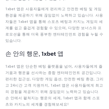
1xbet 앱은 사용자들에게 편리하고 안전한 베팅 및 게임
환경을 제공하기 위해 끊임없이 노력하고 있습니다. 사용
자들은 1xbet 앱을 통해 스포츠 베팅과 카지노 게임의 세
계를 쉽고 즐겁게 경험할 수 있으며, 다양한 보너스와 프
로모션을 통해 더욱 풍부한 엔터테인먼트 경험을 누릴 수
있습니다.
손 안의 행운, 1xbet 앱
1xbet 앱은 단순한 베팅 플랫폼을 넘어, 사용자들에게 즐
거움과 행운을 선사하는 종합 엔터테인먼트 공간입니다.
편리한 접근성, 다양한 게임 옵션, 안전한 베팅 환경, 그리
고 24시간 고객 지원까지, 1xbet 앱은 사용자들에게 최고
의 경험을 제공하기 위해 끊임없이 노력하고 있습니다.
손 안에서 펼쳐지는 행운의 세계, 1xbet 앱과 함께 스포
츠와 카지노의 세계를 경험해보세요!