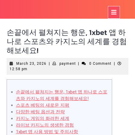
Skip
to
Op
content
But
손끝에서 펼쳐지는 행운, 1xbet 앱 하
나로 스포츠와 카지노의 세계를 경험
해보세요!
March
payment
March 23, 2026
|
payment
|
0 Comment
|
23,
12:58 pm
2026
손끝에서 펼쳐지는 행운, 1xbet 앱 하나로 스포
츠와 카지노의 세계를 경험해보세요!
스포츠 베팅의 새로운 지평
다양한 베팅 옵션과 전략
카지노 게임의 화려한 세계
라이브 카지노의 생생한 경험
1xbet 앱 사용 방법 및 주의사항