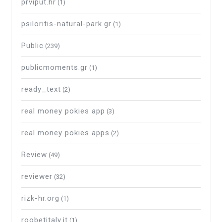
prviput.hr
(1)
psiloritis-natural-park.gr
(1)
Public
(239)
publicmoments.gr
(1)
ready_text
(2)
real money pokies app
(3)
real money pokies apps
(2)
Review
(49)
reviewer
(32)
rizk-hr.org
(1)
roobetitaly.it
(1)