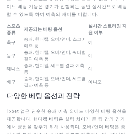
이브 베팅 기능은 경기가 진행되는 동안 실시간으로 베팅
할 수 있도록 하여 예측의 재미를 더합니다.
스포츠
실시간 스트리밍 지
제공되는 베팅 옵션
종류
원 여부
승패, 핸디캡, 오버/언더, 스코어
축구
예
예측 등
승패, 핸디캡, 오버/언더, 쿼터별
농구
예
결과 예측 등
승패, 핸디캡, 세트별 결과 예측
테니스
예
등
승패, 핸디캡, 오버/언더, 세트별
배구
아니오
결과 예측 등
다양한 베팅 옵션과 전략
1xbet 앱은 단순한 승패 예측 외에도 다양한 베팅 옵션을
제공합니다. 핸디캡 베팅은 실력 차이가 큰 팀 간의 경기
에서 균형을 맞추기 위해 사용되며, 오버/언더 베팅은 총