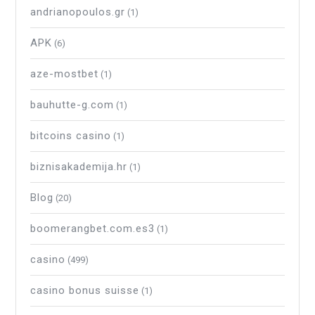
andrianopoulos.gr
(1)
APK
(6)
aze-mostbet
(1)
bauhutte-g.com
(1)
bitcoins casino
(1)
biznisakademija.hr
(1)
Blog
(20)
boomerangbet.com.es3
(1)
casino
(499)
casino bonus suisse
(1)