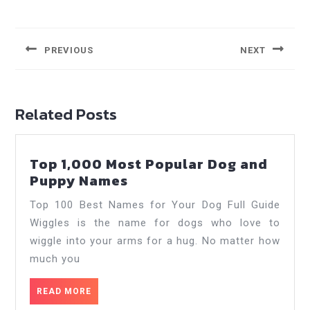
Post
navigation
PREVIOUS
NEXT
Previous
Next
post:
post:
Related Posts
Top 1,000 Most Popular Dog and
Top
Puppy Names
1,000
Top 100 Best Names for Your Dog Full Guide
Most
Wiggles is the name for dogs who love to
Popular
wiggle into your arms for a hug. No matter how
Dog
much you
and
Puppy
READ
Names
READ MORE
MORE