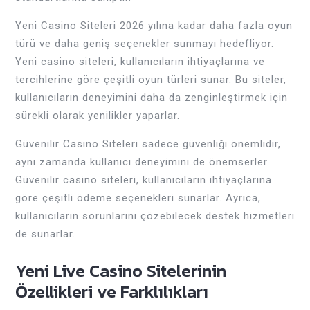
Yeni Casino Siteleri 2026 yılına kadar daha fazla oyun
türü ve daha geniş seçenekler sunmayı hedefliyor.
Yeni casino siteleri, kullanıcıların ihtiyaçlarına ve
tercihlerine göre çeşitli oyun türleri sunar. Bu siteler,
kullanıcıların deneyimini daha da zenginleştirmek için
sürekli olarak yenilikler yaparlar.
Güvenilir Casino Siteleri sadece güvenliği önemlidir,
aynı zamanda kullanıcı deneyimini de önemserler.
Güvenilir casino siteleri, kullanıcıların ihtiyaçlarına
göre çeşitli ödeme seçenekleri sunarlar. Ayrıca,
kullanıcıların sorunlarını çözebilecek destek hizmetleri
de sunarlar.
Yeni Live Casino Sitelerinin
Özellikleri ve Farklılıkları