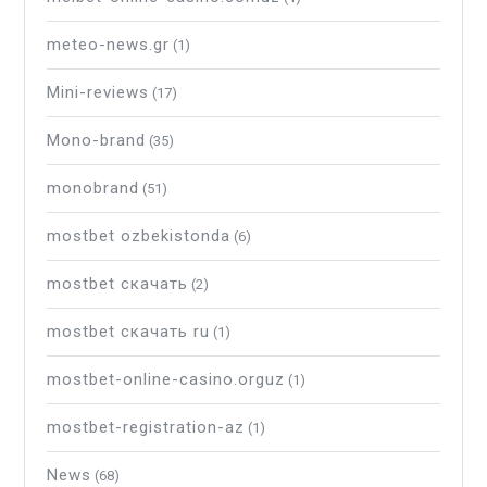
meteo-news.gr
(1)
Mini-reviews
(17)
Mono-brand
(35)
monobrand
(51)
mostbet ozbekistonda
(6)
mostbet скачать
(2)
mostbet скачать ru
(1)
mostbet-online-casino.orguz
(1)
mostbet-registration-az
(1)
News
(68)