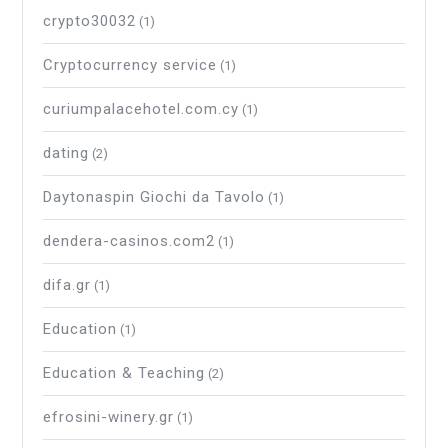
crypto30032
(1)
Cryptocurrency service
(1)
curiumpalacehotel.com.cy
(1)
dating
(2)
Daytonaspin Giochi da Tavolo
(1)
dendera-casinos.com2
(1)
difa.gr
(1)
Education
(1)
Education & Teaching
(2)
efrosini-winery.gr
(1)