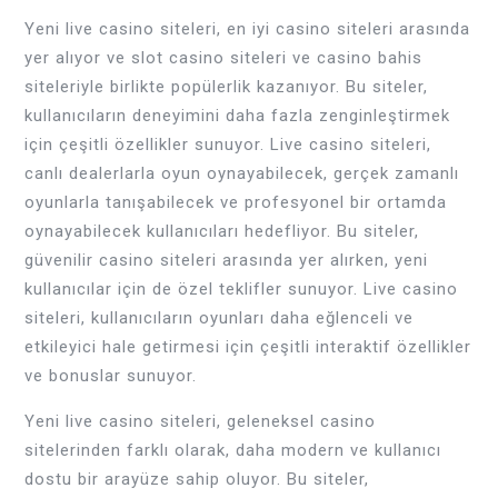
Yeni live casino siteleri, en iyi casino siteleri arasında
yer alıyor ve slot casino siteleri ve casino bahis
siteleriyle birlikte popülerlik kazanıyor. Bu siteler,
kullanıcıların deneyimini daha fazla zenginleştirmek
için çeşitli özellikler sunuyor. Live casino siteleri,
canlı dealerlarla oyun oynayabilecek, gerçek zamanlı
oyunlarla tanışabilecek ve profesyonel bir ortamda
oynayabilecek kullanıcıları hedefliyor. Bu siteler,
güvenilir casino siteleri arasında yer alırken, yeni
kullanıcılar için de özel teklifler sunuyor. Live casino
siteleri, kullanıcıların oyunları daha eğlenceli ve
etkileyici hale getirmesi için çeşitli interaktif özellikler
ve bonuslar sunuyor.
Yeni live casino siteleri, geleneksel casino
sitelerinden farklı olarak, daha modern ve kullanıcı
dostu bir arayüze sahip oluyor. Bu siteler,