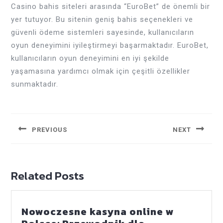
Casino bahis siteleri arasında “EuroBet” de önemli bir
yer tutuyor. Bu sitenin geniş bahis seçenekleri ve
güvenli ödeme sistemleri sayesinde, kullanıcıların
oyun deneyimini iyileştirmeyi başarmaktadır. EuroBet,
kullanıcıların oyun deneyimini en iyi şekilde
yaşamasına yardımcı olmak için çeşitli özellikler
sunmaktadır.
Post
navigation
PREVIOUS
NEXT
Previous
Next
post:
post:
Related Posts
Nowoczesne kasyna online w