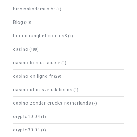
biznisakademija.hr
(1)
Blog
(20)
boomerangbet.com.es3
(1)
casino
(499)
casino bonus suisse
(1)
casino en ligne fr
(29)
casino utan svensk licens
(1)
casino zonder crucks netherlands
(7)
crypto10.04
(1)
crypto30.03
(1)