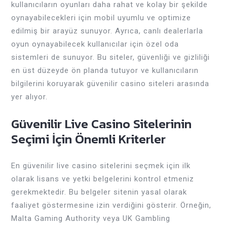
kullanıcıların oyunları daha rahat ve kolay bir şekilde
oynayabilecekleri için mobil uyumlu ve optimize
edilmiş bir arayüz sunuyor. Ayrıca, canlı dealerlarla
oyun oynayabilecek kullanıcılar için özel oda
sistemleri de sunuyor. Bu siteler, güvenliği ve gizliliği
en üst düzeyde ön planda tutuyor ve kullanıcıların
bilgilerini koruyarak güvenilir casino siteleri arasında
yer alıyor.
Güvenilir Live Casino Sitelerinin
Seçimi İçin Önemli Kriterler
En güvenilir live casino sitelerini seçmek için ilk
olarak lisans ve yetki belgelerini kontrol etmeniz
gerekmektedir. Bu belgeler sitenin yasal olarak
faaliyet göstermesine izin verdiğini gösterir. Örneğin,
Malta Gaming Authority veya UK Gambling