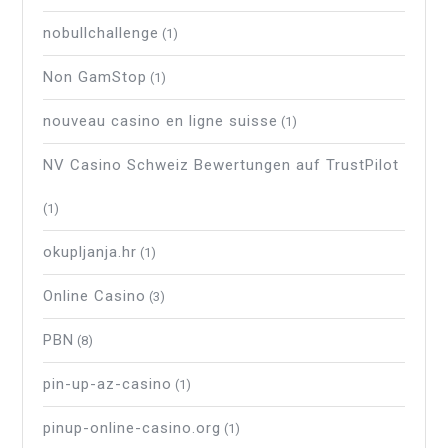
nobullchallenge
(1)
Non GamStop
(1)
nouveau casino en ligne suisse
(1)
NV Casino Schweiz Bewertungen auf TrustPilot
(1)
okupljanja.hr
(1)
Online Casino
(3)
PBN
(8)
pin-up-az-casino
(1)
pinup-online-casino.org
(1)