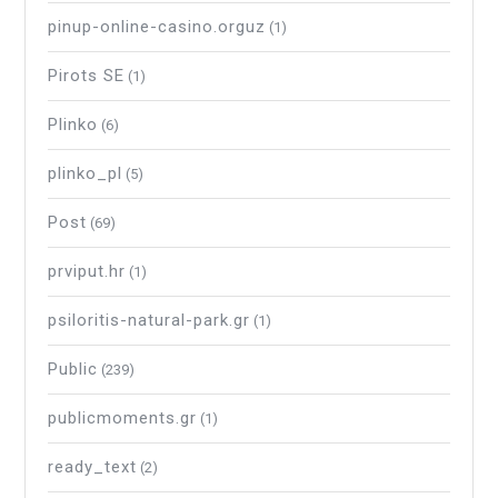
pinup-online-casino.orguz
(1)
Pirots SE
(1)
Plinko
(6)
plinko_pl
(5)
Post
(69)
prviput.hr
(1)
psiloritis-natural-park.gr
(1)
Public
(239)
publicmoments.gr
(1)
ready_text
(2)