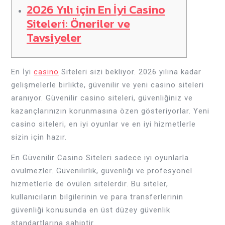
2026 Yılı için En İyi Casino
Siteleri: Öneriler ve
Tavsiyeler
En İyi
casino
Siteleri sizi bekliyor. 2026 yılına kadar
gelişmelerle birlikte, güvenilir ve yeni casino siteleri
aranıyor. Güvenilir casino siteleri, güvenliğiniz ve
kazançlarınızın korunmasına özen gösteriyorlar. Yeni
casino siteleri, en iyi oyunlar ve en iyi hizmetlerle
sizin için hazır.
En Güvenilir Casino Siteleri sadece iyi oyunlarla
övülmezler. Güvenilirlik, güvenliği ve profesyonel
hizmetlerle de övülen sitelerdir. Bu siteler,
kullanıcıların bilgilerinin ve para transferlerinin
güvenliği konusunda en üst düzey güvenlik
standartlarına sahiptir.