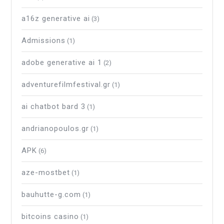
a16z generative ai
(3)
Admissions
(1)
adobe generative ai 1
(2)
adventurefilmfestival.gr
(1)
ai chatbot bard 3
(1)
andrianopoulos.gr
(1)
APK
(6)
aze-mostbet
(1)
bauhutte-g.com
(1)
bitcoins casino
(1)