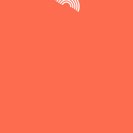
et
de jogos, incluindo:
lots, incluindo clássicos como Book of Ra e
mo Reactoonz e Fire Joker.
iedade de jogos de mesa, incluindo blackjack,
ue os jogadores façam apostas esportivas em uma
basquete e tênis, entre outros.
sará se registrar e fazer um depósito. O cassino
to, incluindo cartões de crédito, cartões de débito