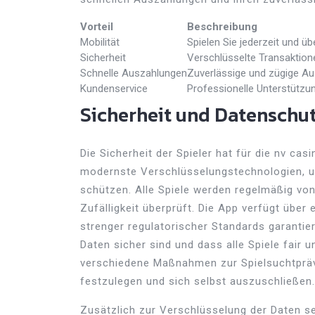
Vorteil
Beschreibung
Mobilität
Spielen Sie jederzeit und übe
Sicherheit
Verschlüsselte Transaktion
Schnelle Auszahlungen
Zuverlässige und zügige A
Kundenservice
Professionelle Unterstützu
Sicherheit und Datenschu
Die Sicherheit der Spieler hat für die nv ca
modernste Verschlüsselungstechnologien, u
schützen. Alle Spiele werden regelmäßig vo
Zufälligkeit überprüft. Die App verfügt über e
strenger regulatorischer Standards garantier
Daten sicher sind und dass alle Spiele fair 
verschiedene Maßnahmen zur Spielsuchtpräven
festzulegen und sich selbst auszuschließen.
Zusätzlich zur Verschlüsselung der Daten se