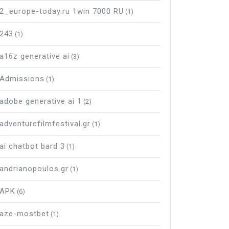
2_europe-today.ru 1win 7000 RU
(1)
243
(1)
a16z generative ai
(3)
Admissions
(1)
adobe generative ai 1
(2)
adventurefilmfestival.gr
(1)
ai chatbot bard 3
(1)
andrianopoulos.gr
(1)
APK
(6)
aze-mostbet
(1)