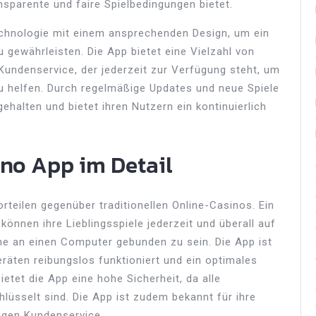
nsparente und faire Spielbedingungen bietet.
hnologie mit einem ansprechenden Design, um ein
 gewährleisten. Die App bietet eine Vielzahl von
undenservice, der jederzeit zur Verfügung steht, um
 helfen. Durch regelmäßige Updates und neue Spiele
halten und bietet ihren Nutzern ein kontinuierlich
ino App im Detail
orteilen gegenüber traditionellen Online-Casinos. Ein
r können ihre Lieblingsspiele jederzeit und überall auf
e an einen Computer gebunden zu sein. Die App ist
eräten reibungslos funktioniert und ein optimales
ietet die App eine hohe Sicherheit, da alle
lüsselt sind. Die App ist zudem bekannt für ihre
igen Kundenservice.