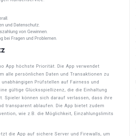
rall.
en und Datenschutz.
uszahlung von Gewinnen.
ng bei Fragen und Problemen.
tz
sino App höchste Priorität. Die App verwendet
m alle persönlichen Daten und Transaktionen zu
n unabhängigen Prüfstellen auf Fairness und
ine gültige Glücksspiellizenz, die die Einhaltung
t. Spieler können sich darauf verlassen, dass ihre
und transparent ablaufen. Die App bietet zudem
tion, wie z.B. die Möglichkeit, Einzahlungslimits
tzt die App auf sichere Server und Firewalls, um