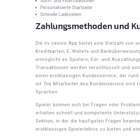
Such- und Filterfunktionen
Personalisierte Startseite
Schnelle Ladezeiten
Zahlungsmethoden und K
Die nv casino App bietet eine Vielzahl von
Kreditkarten, E-Wallets und Banküberweisun
ermöglicht es Spielern, Ein- und Auszahlung
Transaktionen werden verschlüsselt und sind
einen erstklassigen Kundenservice, der rund
ist. Die Mitarbeiter des Kundenservice sind
Sprachen.
Spieler können sich bei Fragen oder Proble
erhalten schnell und kompetente Unterstütz
Sektion, in der die häufigsten Fragen beant
erstklassiges Spielerlebnis zu bieten und ste