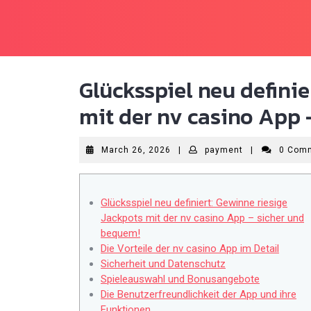
Skip
to
content
Glücksspiel neu defini
mit der nv casino App 
March
payment
March 26, 2026
|
payment
|
0 Com
26,
2026
Glücksspiel neu definiert: Gewinne riesige
Jackpots mit der nv casino App – sicher und
bequem!
Die Vorteile der nv casino App im Detail
Sicherheit und Datenschutz
Spieleauswahl und Bonusangebote
Die Benutzerfreundlichkeit der App und ihre
Funktionen