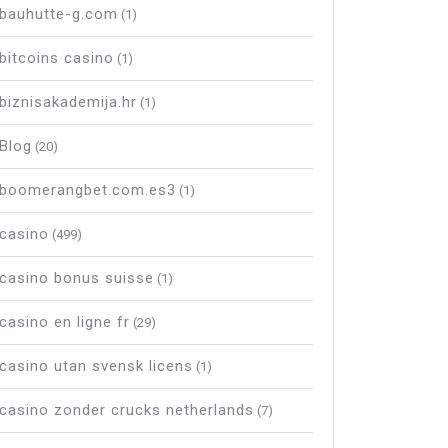
bauhutte-g.com
(1)
bitcoins casino
(1)
biznisakademija.hr
(1)
Blog
(20)
boomerangbet.com.es3
(1)
casino
(499)
casino bonus suisse
(1)
casino en ligne fr
(29)
casino utan svensk licens
(1)
casino zonder crucks netherlands
(7)