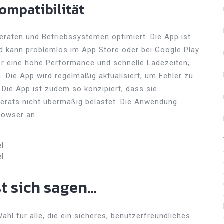
ompatibilität
Geräten und Betriebssystemen optimiert. Die App ist
d kann problemlos im App Store oder bei Google Play
er eine hohe Performance und schnelle Ladezeiten,
 Die App wird regelmäßig aktualisiert, um Fehler zu
Die App ist zudem so konzipiert, dass sie
eräts nicht übermäßig belastet. Die Anwendung
rowser an.
el
el
t sich sagen…
hl für alle, die ein sicheres, benutzerfreundliches