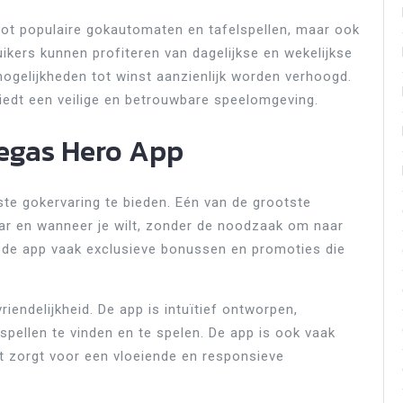
tot populaire gokautomaten en tafelspellen, maar ook
ikers kunnen profiteren van dagelijkse en wekelijkse
ogelijkheden tot winst aanzienlijk worden verhoogd.
biedt een veilige en betrouwbare speelomgeving.
egas Hero App
te gokervaring te bieden. Eén van de grootste
aar en wanneer je wilt, zonder de noodzaak om naar
t de app vaak exclusieve bonussen en promoties die
riendelijkheid. De app is intuïtief ontworpen,
spellen te vinden en te spelen. De app is ook vaak
t zorgt voor een vloeiende en responsieve