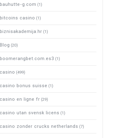
bauhutte-g.com
(1)
bitcoins casino
(1)
biznisakademija.hr
(1)
Blog
(20)
boomerangbet.com.es3
(1)
casino
(499)
casino bonus suisse
(1)
casino en ligne fr
(29)
casino utan svensk licens
(1)
casino zonder crucks netherlands
(7)