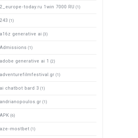
2_europe-today.ru 1win 7000 RU
(1)
243
(1)
a16z generative ai
(3)
Admissions
(1)
adobe generative ai 1
(2)
adventurefilmfestival.gr
(1)
ai chatbot bard 3
(1)
andrianopoulos.gr
(1)
APK
(6)
aze-mostbet
(1)