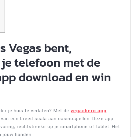
as Vegas bent,
 je telefoon met de
app download en win
der je huis te verlaten? Met de
vegashero app
n van een breed scala aan casinospellen. Deze app
aring, rechtstreeks op je smartphone of tablet. Het
n jouw handen.