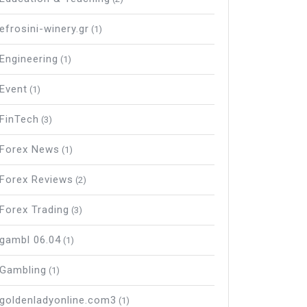
efrosini-winery.gr
(1)
Engineering
(1)
Event
(1)
FinTech
(3)
Forex News
(1)
Forex Reviews
(2)
Forex Trading
(3)
gambl 06.04
(1)
Gambling
(1)
goldenladyonline.com3
(1)