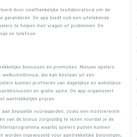
leerd door onafhankelijke testlaboratoria om de
n te garanderen. De app biedt ook een uitstekende
pelers te helpen met vragen of problemen. De
mail en telefoon.
rekkelijke bonussen en promoties. Nieuwe spelers
welkomstbonus, die kan bestaan uit een
pelers kunnen profiteren van dagelijkse en wekelijkse
ackbonussen en gratis spins. De app organiseert
 aantrekkelijke prijzen.
aan bepaalde voorwaarden, zoals een inzetvereiste.
en van de bonus zorgvuldig te lezen voordat je de
aliteitsprogramma waarbij spelers punten kunnen
n worden ingewisseld voor aantrekkelijke beloningen,