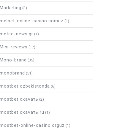
Marketing
(3)
melbet-online-casino.comuz
(1)
meteo-news.gr
(1)
Mini-reviews
(17)
Mono-brand
(35)
monobrand
(51)
mostbet ozbekistonda
(6)
mostbet скачать
(2)
mostbet скачать ru
(1)
mostbet-online-casino.orguz
(1)