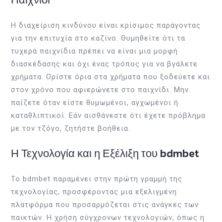
Η διαχείριση κινδύνου είναι κρίσιμος παράγοντας
για την επιτυχία στο καζίνο. Θυμηθείτε ότι τα
τυχερά παιχνίδια πρέπει να είναι μια μορφή
διασκέδασης και όχι ένας τρόπος για να βγάλετε
χρήματα. Ορίστε όρια στα χρήματα που ξοδεύετε και
στον χρόνο που αφιερώνετε στο παιχνίδι. Μην
παίζετε όταν είστε θυμωμένοι, αγχωμένοι ή
καταθλιπτικοί. Εάν αισθάνεστε ότι έχετε πρόβλημα
με τον τζόγο, ζητήστε βοήθεια.
Η Τεχνολογία και η Εξέλιξη του bdmbet
Το bdmbet παραμένει στην πρώτη γραμμή της
τεχνολογίας, προσφέροντας μια εξελιγμένη
πλατφόρμα που προσαρμόζεται στις ανάγκες των
παικτών. Η χρήση σύγχρονων τεχνολογιών, όπως η