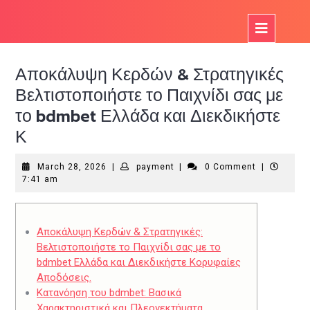
Skip
to
Op
content
But
Αποκάλυψη Κερδών & Στρατηγικές
Βελτιστοποιήστε το Παιχνίδι σας με
το bdmbet Ελλάδα και Διεκδικήστε
Κ
March
payment
March 28, 2026
|
payment
|
0 Comment
|
28,
7:41 am
2026
Αποκάλυψη Κερδών & Στρατηγικές:
Βελτιστοποιήστε το Παιχνίδι σας με το
bdmbet Ελλάδα και Διεκδικήστε Κορυφαίες
Αποδόσεις.
Κατανόηση του bdmbet: Βασικά
Χαρακτηριστικά και Πλεονεκτήματα