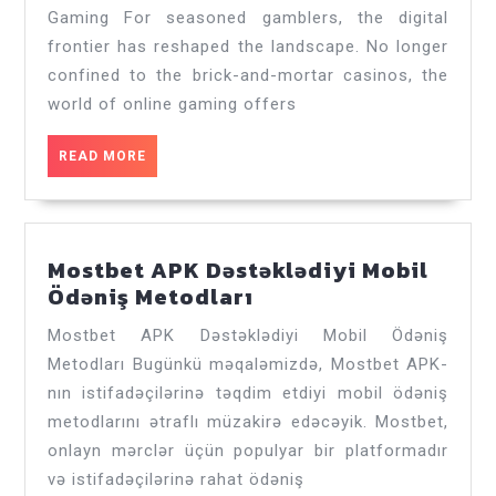
Digital
Gaming For seasoned gamblers, the digital
Casino:
frontier has reshaped the landscape. No longer
Navigating
confined to the brick-and-mortar casinos, the
the
Australian
world of online gaming offers
Online
Gambling
READ
READ MORE
MORE
Landscape
Mostbet APK Dəstəklədiyi Mobil
Mostbet
Ödəniş Metodları
APK
Mostbet APK Dəstəklədiyi Mobil Ödəniş
Dəstəklədiyi
Metodları Bugünkü məqaləmizdə, Mostbet APK-
Mobil
nın istifadəçilərinə təqdim etdiyi mobil ödəniş
Ödəniş
metodlarını ətraflı müzakirə edəcəyik. Mostbet,
Metodları
onlayn mərclər üçün populyar bir platformadır
və istifadəçilərinə rahat ödəniş