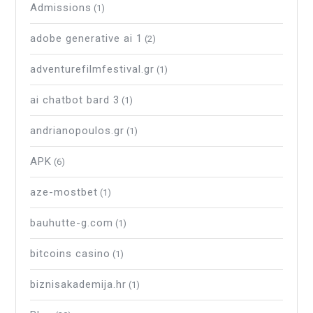
Admissions
(1)
adobe generative ai 1
(2)
adventurefilmfestival.gr
(1)
ai chatbot bard 3
(1)
andrianopoulos.gr
(1)
APK
(6)
aze-mostbet
(1)
bauhutte-g.com
(1)
bitcoins casino
(1)
biznisakademija.hr
(1)