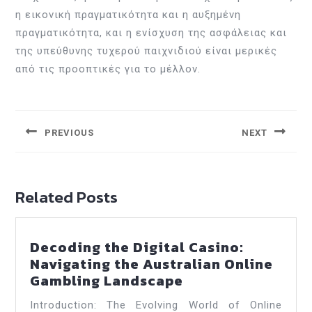
η εικονική πραγματικότητα και η αυξημένη
πραγματικότητα, και η ενίσχυση της ασφάλειας και
της υπεύθυνης τυχερού παιχνιδιού είναι μερικές
από τις προοπτικές για το μέλλον.
Post
navigation
PREVIOUS
NEXT
Previous
Next
post:
post:
Related Posts
Decoding the Digital Casino:
Navigating the Australian Online
Decoding
Gambling Landscape
the
Introduction: The Evolving World of Online