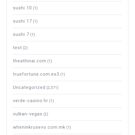
sushi 10
(1)
sushi 17
(1)
sushi 7
(1)
test
(2)
theathinai.com
(1)
truefortune.com.es3
(1)
Uncategorized
(2,371)
verde-casino.hr
(1)
vulkan-vegas
(2)
wheninkrusevo.com.mk
(1)