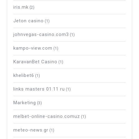
iris.mk
(2)
Jeton casino
(1)
johnvegas-casino.com3
(1)
kampo-view.com
(1)
KaravanBet Casino
(1)
khelibet6
(1)
links masters 01.11 ru
(1)
Marketing
(3)
melbet-online-casino.comuz
(1)
meteo-news.gr
(1)