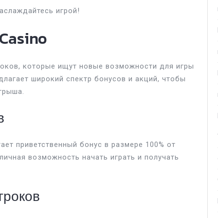
наслаждайтесь игрой!
 Casino
роков, которые ищут новые возможности для игры
длагает широкий спектр бонусов и акций, чтобы
грыша.
в
ает приветственный бонус в размере 100% от
отличная возможность начать играть и получать
гроков