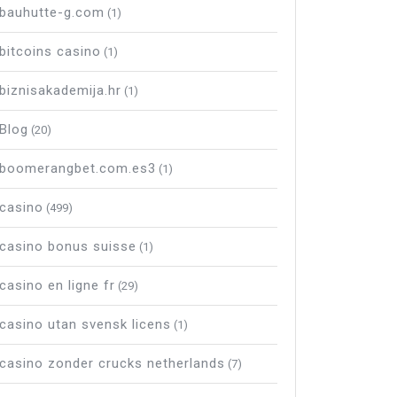
bauhutte-g.com
(1)
bitcoins casino
(1)
biznisakademija.hr
(1)
Blog
(20)
boomerangbet.com.es3
(1)
casino
(499)
casino bonus suisse
(1)
casino en ligne fr
(29)
casino utan svensk licens
(1)
casino zonder crucks netherlands
(7)