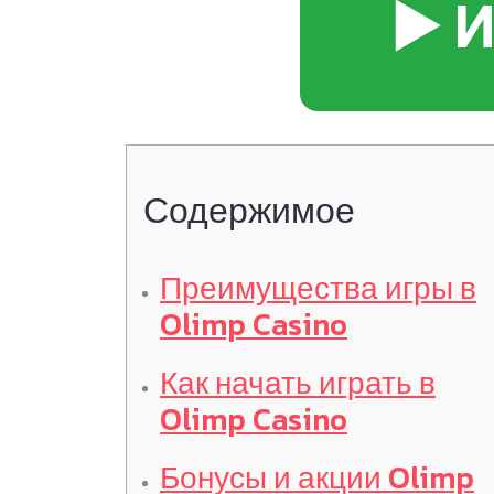
▶️ 
Содержимое
Преимущества игры в
Olimp Casino
Как начать играть в
Olimp Casino
Бонусы и акции Olimp