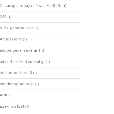
2_europe-today.ru 1win 7000 RU
(1)
243
(1)
a16z generative ai
(3)
Admissions
(1)
adobe generative ai 1
(2)
adventurefilmfestival.gr
(1)
ai chatbot bard 3
(1)
andrianopoulos.gr
(1)
APK
(6)
aze-mostbet
(1)