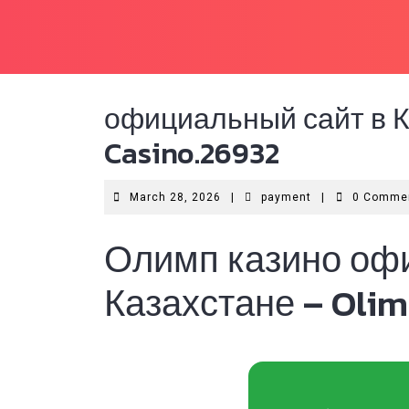
Skip
to
content
официальный сайт в К
Casino.26932
March
payment
March 28, 2026
|
payment
|
0 Comme
28,
2026
Олимп казино оф
Казахстане – Olim