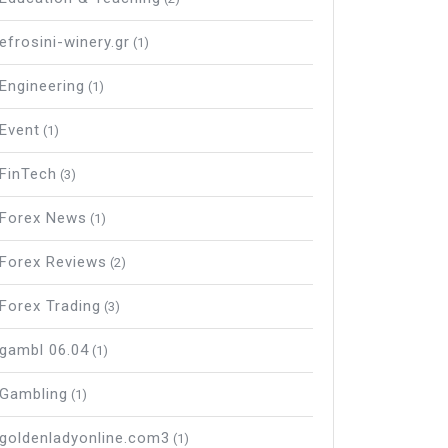
efrosini-winery.gr
(1)
Engineering
(1)
Event
(1)
FinTech
(3)
Forex News
(1)
Forex Reviews
(2)
Forex Trading
(3)
gambl 06.04
(1)
Gambling
(1)
goldenladyonline.com3
(1)