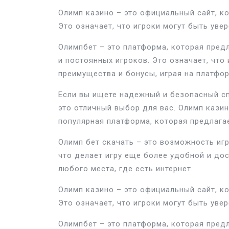
Олимп казино – это официальный сайт, ко
Это означает, что игроки могут быть уве
Олимпбет – это платформа, которая пред
и постоянных игроков. Это означает, что
преимущества и бонусы, играя на платфор
Если вы ищете надежный и безопасный спо
это отличный выбор для вас. Олимп кази
популярная платформа, которая предлагае
Олимп бет скачать – это возможность игр
что делает игру еще более удобной и дос
любого места, где есть интернет.
Олимп казино – это официальный сайт, ко
Это означает, что игроки могут быть уве
Олимпбет – это платформа, которая пред