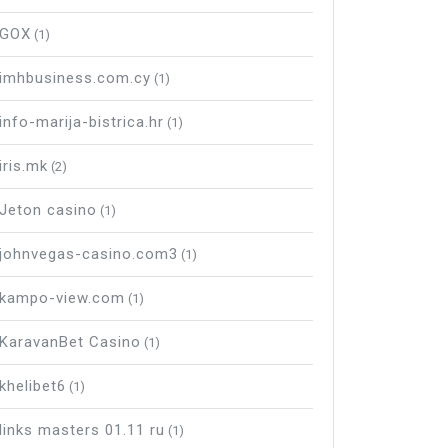
GOX
(1)
imhbusiness.com.cy
(1)
info-marija-bistrica.hr
(1)
iris.mk
(2)
Jeton casino
(1)
johnvegas-casino.com3
(1)
kampo-view.com
(1)
KaravanBet Casino
(1)
khelibet6
(1)
links masters 01.11 ru
(1)