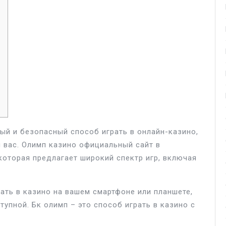
й и безопасный способ играть в онлайн-казино,
я вас. Олимп казино официальный сайт в
которая предлагает широкий спектр игр, включая
ать в казино на вашем смартфоне или планшете,
тупной. Бк олимп – это способ играть в казино с