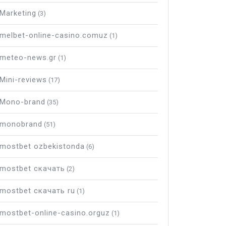
Marketing
(3)
melbet-online-casino.comuz
(1)
meteo-news.gr
(1)
Mini-reviews
(17)
Mono-brand
(35)
monobrand
(51)
mostbet ozbekistonda
(6)
mostbet скачать
(2)
mostbet скачать ru
(1)
mostbet-online-casino.orguz
(1)