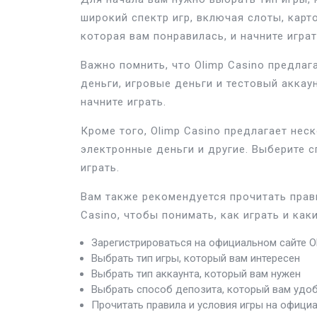
широкий спектр игр, включая слоты, карто
которая вам понравилась, и начните играт
Важно помнить, что Olimp Casino предлаг
деньги, игровые деньги и тестовый аккаун
начните играть.
Кроме того, Olimp Casino предлагает нес
электронные деньги и другие. Выберите с
играть.
Вам также рекомендуется прочитать прав
Casino, чтобы понимать, как играть и ка
Зарегистрироваться на официальном сайте O
Выбрать тип игры, который вам интересен
Выбрать тип аккаунта, который вам нужен
Выбрать способ депозита, который вам удо
Прочитать правила и условия игры на официа