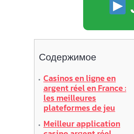
Содержимое
Casinos en ligne en
argent réel en France :
les meilleures
plateformes de jeu
Meilleur application
casino argent réel