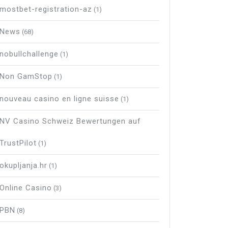
mostbet-registration-az
(1)
News
(68)
nobullchallenge
(1)
Non GamStop
(1)
nouveau casino en ligne suisse
(1)
NV Casino Schweiz Bewertungen auf
TrustPilot
(1)
okupljanja.hr
(1)
Online Casino
(3)
PBN
(8)