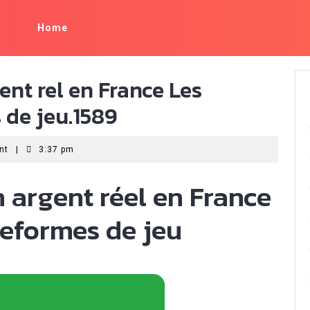
Home
ent rel en France Les
 de jeu.1589
nt
|
3:37 pm
n argent réel en France
teformes de jeu