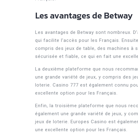
Les avantages de Betway
Les avantages de Betway sont nombreux. D’ab
qui facilite l’accès pour les Français. Ensui
compris des jeux de table, des machines à so
sécurisée et fiable, ce qui en fait une excel
La deuxième plateforme que nous recomman
une grande variété de jeux, y compris des j
loterie. Casino 777 est également connu pour 
excellente option pour les Français.
Enfin, la troisième plateforme que nous re
également une grande variété de jeux, y com
jeux de loterie. Europes Casino est également
une excellente option pour les Français.