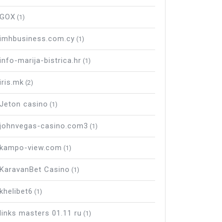
GOX
(1)
imhbusiness.com.cy
(1)
info-marija-bistrica.hr
(1)
iris.mk
(2)
Jeton casino
(1)
johnvegas-casino.com3
(1)
kampo-view.com
(1)
KaravanBet Casino
(1)
khelibet6
(1)
links masters 01.11 ru
(1)