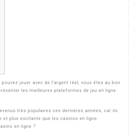
 pouvez jouer avec de l’argent réel, vous êtes au bon
présenter les meilleures plateformes de jeu en ligne
evenus très populaires ces dernières années, car ils
 et plus excitante que les casinos en ligne
asino en ligne ?