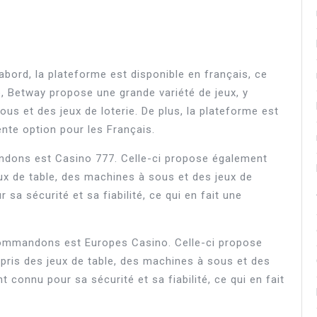
ord, la plateforme est disponible en français, ce
te, Betway propose une grande variété de jeux, y
us et des jeux de loterie. De plus, la plateforme est
lente option pour les Français.
dons est Casino 777. Celle-ci propose également
eux de table, des machines à sous et des jeux de
sa sécurité et sa fiabilité, ce qui en fait une
commandons est Europes Casino. Celle-ci propose
pris des jeux de table, des machines à sous et des
 connu pour sa sécurité et sa fiabilité, ce qui en fait