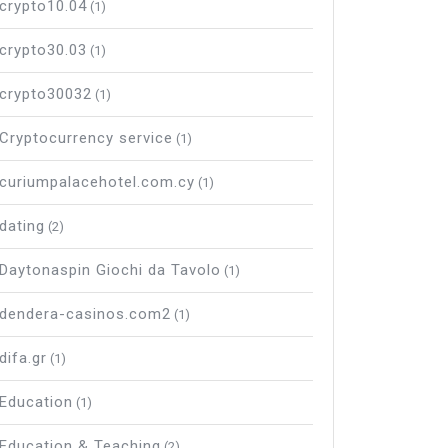
crypto10.04
(1)
crypto30.03
(1)
crypto30032
(1)
Cryptocurrency service
(1)
curiumpalacehotel.com.cy
(1)
dating
(2)
Daytonaspin Giochi da Tavolo
(1)
dendera-casinos.com2
(1)
difa.gr
(1)
Education
(1)
Education & Teaching
(2)