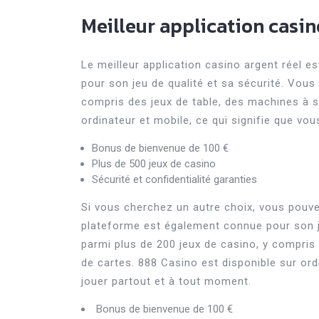
Meilleur application casin
Le meilleur application casino argent réel 
pour son jeu de qualité et sa sécurité. Vous
compris des jeux de table, des machines à s
ordinateur et mobile, ce qui signifie que vo
Bonus de bienvenue de 100 €
Plus de 500 jeux de casino
Sécurité et confidentialité garanties
Si vous cherchez un autre choix, vous pouv
plateforme est également connue pour son je
parmi plus de 200 jeux de casino, y compris
de cartes. 888 Casino est disponible sur ord
jouer partout et à tout moment.
Bonus de bienvenue de 100 €