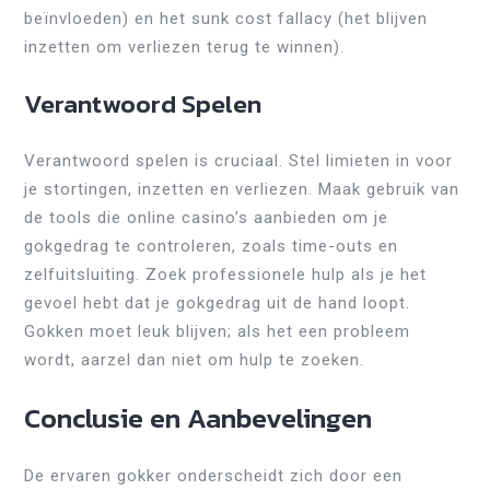
beïnvloeden) en het sunk cost fallacy (het blijven
inzetten om verliezen terug te winnen).
Verantwoord Spelen
Verantwoord spelen is cruciaal. Stel limieten in voor
je stortingen, inzetten en verliezen. Maak gebruik van
de tools die online casino’s aanbieden om je
gokgedrag te controleren, zoals time-outs en
zelfuitsluiting. Zoek professionele hulp als je het
gevoel hebt dat je gokgedrag uit de hand loopt.
Gokken moet leuk blijven; als het een probleem
wordt, aarzel dan niet om hulp te zoeken.
Conclusie en Aanbevelingen
De ervaren gokker onderscheidt zich door een