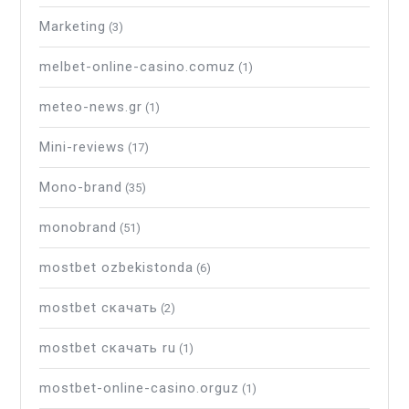
Marketing
(3)
melbet-online-casino.comuz
(1)
meteo-news.gr
(1)
Mini-reviews
(17)
Mono-brand
(35)
monobrand
(51)
mostbet ozbekistonda
(6)
mostbet скачать
(2)
mostbet скачать ru
(1)
mostbet-online-casino.orguz
(1)