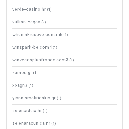
verde-casino.hr
(1)
vulkan-vegas
(2)
wheninkrusevo.com.mk
(1)
winspark-be.com4
(1)
winvegasplusfrance.com3
(1)
xamou.gr
(1)
xbagh3
(1)
yiannismakridakis.gr
(1)
zelenaideja.hr
(1)
zelenaracunica.hr
(1)