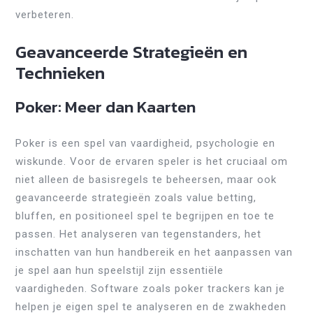
verbeteren.
Geavanceerde Strategieën en
Technieken
Poker: Meer dan Kaarten
Poker is een spel van vaardigheid, psychologie en
wiskunde. Voor de ervaren speler is het cruciaal om
niet alleen de basisregels te beheersen, maar ook
geavanceerde strategieën zoals value betting,
bluffen, en positioneel spel te begrijpen en toe te
passen. Het analyseren van tegenstanders, het
inschatten van hun handbereik en het aanpassen van
je spel aan hun speelstijl zijn essentiële
vaardigheden. Software zoals poker trackers kan je
helpen je eigen spel te analyseren en de zwakheden