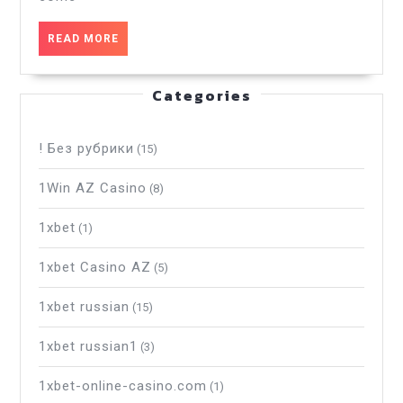
di
gioco
e
READ
READ MORE
MORE
come
il
Categories
calcolo
delle
probabilità
! Без рубрики
(15)
può
1Win AZ Casino
aiutare
(8)
a
1xbet
(1)
gestirle
1xbet Casino AZ
(5)
1xbet russian
(15)
1xbet russian1
(3)
1xbet-online-casino.com
(1)