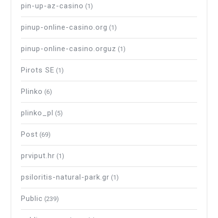
pin-up-az-casino
(1)
pinup-online-casino.org
(1)
pinup-online-casino.orguz
(1)
Pirots SE
(1)
Plinko
(6)
plinko_pl
(5)
Post
(69)
prviput.hr
(1)
psiloritis-natural-park.gr
(1)
Public
(239)