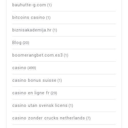
bauhutte-g.com
(1)
bitcoins casino
(1)
biznisakademija.hr
(1)
Blog
(20)
boomerangbet.com.es3
(1)
casino
(499)
casino bonus suisse
(1)
casino en ligne fr
(29)
casino utan svensk licens
(1)
casino zonder crucks netherlands
(7)