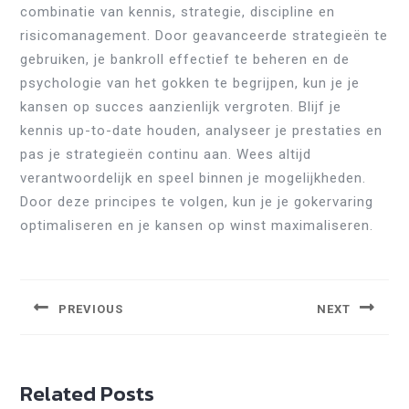
combinatie van kennis, strategie, discipline en
risicomanagement. Door geavanceerde strategieën te
gebruiken, je bankroll effectief te beheren en de
psychologie van het gokken te begrijpen, kun je je
kansen op succes aanzienlijk vergroten. Blijf je
kennis up-to-date houden, analyseer je prestaties en
pas je strategieën continu aan. Wees altijd
verantwoordelijk en speel binnen je mogelijkheden.
Door deze principes te volgen, kun je je gokervaring
optimaliseren en je kansen op winst maximaliseren.
Post
navigation
PREVIOUS
NEXT
Previous
Next
post:
post:
Related Posts