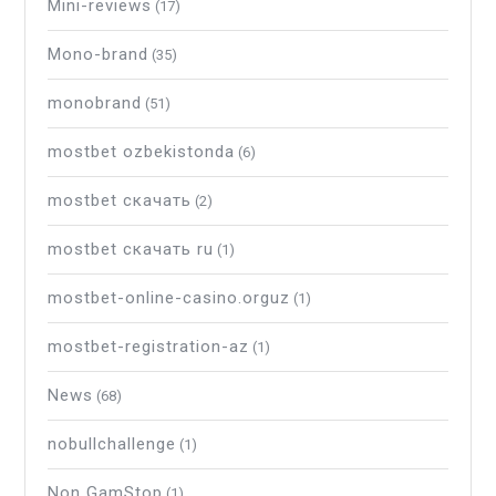
Mini-reviews
(17)
Mono-brand
(35)
monobrand
(51)
mostbet ozbekistonda
(6)
mostbet скачать
(2)
mostbet скачать ru
(1)
mostbet-online-casino.orguz
(1)
mostbet-registration-az
(1)
News
(68)
nobullchallenge
(1)
Non GamStop
(1)