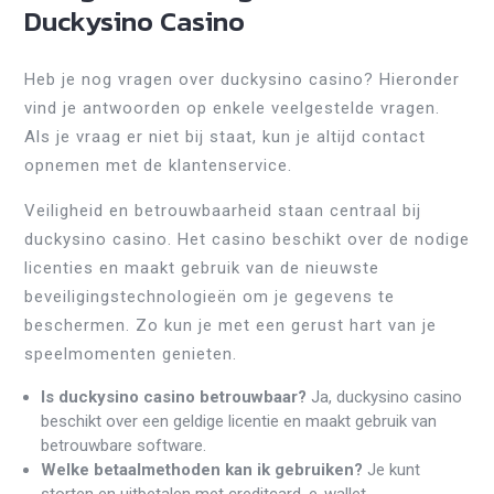
Duckysino Casino
Heb je nog vragen over duckysino casino? Hieronder
vind je antwoorden op enkele veelgestelde vragen.
Als je vraag er niet bij staat, kun je altijd contact
opnemen met de klantenservice.
Veiligheid en betrouwbaarheid staan centraal bij
duckysino casino. Het casino beschikt over de nodige
licenties en maakt gebruik van de nieuwste
beveiligingstechnologieën om je gegevens te
beschermen. Zo kun je met een gerust hart van je
speelmomenten genieten.
Is duckysino casino betrouwbaar?
Ja, duckysino casino
beschikt over een geldige licentie en maakt gebruik van
betrouwbare software.
Welke betaalmethoden kan ik gebruiken?
Je kunt