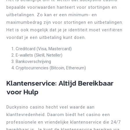
bepaalde voorwaarden hanteert voor stortingen en
uitbetalingen. Zo kan er een minimum- en
maximumbedrag zijn voor stortingen en uitbetalingen.
Het is ook mogelijk dat je je identiteit moet verifiëren
voordat je een uitbetaling kunt doen.
Creditcard (Visa, Mastercard)
E-wallets (Skrill, Neteller)
Bankoverschrijving
Cryptocurrencies (Bitcoin, Ethereum)
Klantenservice: Altijd Bereikbaar
voor Hulp
Duckysino casino hecht veel waarde aan
klanttevredenheid. Daarom biedt het casino een
professionele en vriendelijke klantenservice die 24/7
bereikbaar is. Je kunt de klantenservice bereiken via