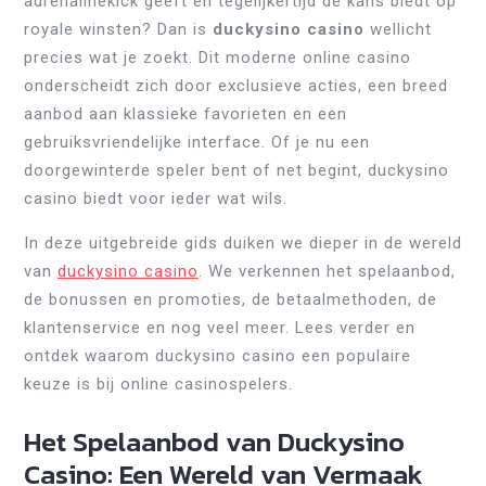
adrenalinekick geeft en tegelijkertijd de kans biedt op
royale winsten? Dan is
duckysino casino
wellicht
precies wat je zoekt. Dit moderne online casino
onderscheidt zich door exclusieve acties, een breed
aanbod aan klassieke favorieten en een
gebruiksvriendelijke interface. Of je nu een
doorgewinterde speler bent of net begint, duckysino
casino biedt voor ieder wat wils.
In deze uitgebreide gids duiken we dieper in de wereld
van
duckysino casino
. We verkennen het spelaanbod,
de bonussen en promoties, de betaalmethoden, de
klantenservice en nog veel meer. Lees verder en
ontdek waarom duckysino casino een populaire
keuze is bij online casinospelers.
Het Spelaanbod van Duckysino
Casino: Een Wereld van Vermaak