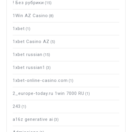
! Без рубрики
(15)
1Win AZ Casino
(8)
1xbet
(1)
1xbet Casino AZ
(5)
1xbet russian
(15)
1xbet russian1
(3)
1xbet-online-casino.com
(1)
2_europe-today.ru 1win 7000 RU
(1)
243
(1)
a16z generative ai
(3)