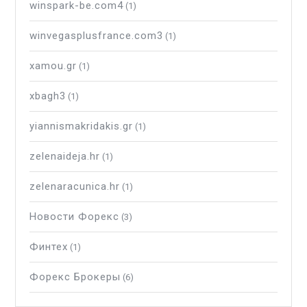
winspark-be.com4
(1)
winvegasplusfrance.com3
(1)
xamou.gr
(1)
xbagh3
(1)
yiannismakridakis.gr
(1)
zelenaideja.hr
(1)
zelenaracunica.hr
(1)
Новости Форекс
(3)
Финтех
(1)
Форекс Брокеры
(6)