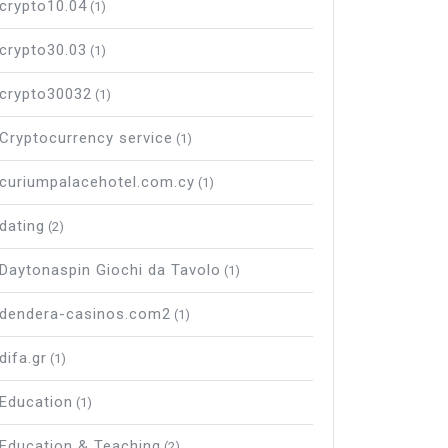
crypto10.04
(1)
crypto30.03
(1)
crypto30032
(1)
Cryptocurrency service
(1)
curiumpalacehotel.com.cy
(1)
dating
(2)
Daytonaspin Giochi da Tavolo
(1)
dendera-casinos.com2
(1)
difa.gr
(1)
Education
(1)
Education & Teaching
(2)