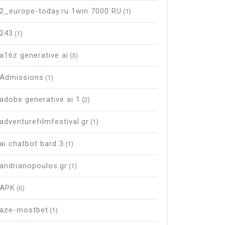
2_europe-today.ru 1win 7000 RU
(1)
243
(1)
a16z generative ai
(3)
Admissions
(1)
adobe generative ai 1
(2)
adventurefilmfestival.gr
(1)
ai chatbot bard 3
(1)
andrianopoulos.gr
(1)
APK
(6)
aze-mostbet
(1)