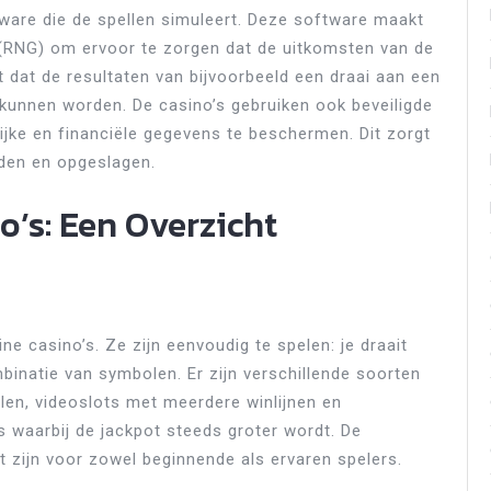
ware die de spellen simuleert. Deze software maakt
RNG) om ervoor te zorgen dat de uitkomsten van de
ent dat de resultaten van bijvoorbeeld een draai aan een
d kunnen worden. De casino’s gebruiken ook beveiligde
ijke en financiële gegevens te beschermen. Dit zorgt
nden en opgeslagen.
o’s: Een Overzicht
line casino’s. Ze zijn eenvoudig te spelen: je draait
inatie van symbolen. Er zijn verschillende soorten
llen, videoslots met meerdere winlijnen en
s waarbij de jackpot steeds groter wordt. De
t zijn voor zowel beginnende als ervaren spelers.