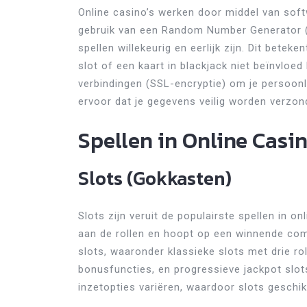
Online casino’s werken door middel van soft
gebruik van een Random Number Generator (
spellen willekeurig en eerlijk zijn. Dit betek
slot of een kaart in blackjack niet beïnvloe
verbindingen (SSL-encryptie) om je persoonl
ervoor dat je gegevens veilig worden verzo
Spellen in Online Casin
Slots (Gokkasten)
Slots zijn veruit de populairste spellen in on
aan de rollen en hoopt op een winnende comb
slots, waaronder klassieke slots met drie ro
bonusfuncties, en progressieve jackpot slot
inzetopties variëren, waardoor slots geschik