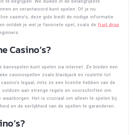
n te begrijpen. We duiken in de belangrijkste
nnen en verantwoord kunt spelen. Of je nu
 live casino’s, deze gids biedt de nodige informatie
en ontdek je wel je favoriete spel, zoals de
fruit drop
eginners.
ne Casino’s?
je kansspelen kunt spelen via internet. Ze bieden een
ieke casinospellen zoals blackjack en roulette tot
 casino’s legaal, mits ze een licentie hebben van de
ze voldoen aan strenge regels en voorschriften om
e waarborgen. Het is cruciaal om alleen te spelen bij
gheid en de eerlijkheid van de spellen te garanderen.
ino’s?