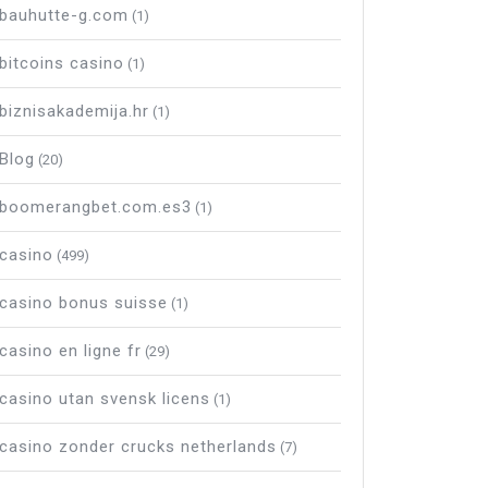
bauhutte-g.com
(1)
bitcoins casino
(1)
biznisakademija.hr
(1)
Blog
(20)
boomerangbet.com.es3
(1)
casino
(499)
casino bonus suisse
(1)
casino en ligne fr
(29)
casino utan svensk licens
(1)
casino zonder crucks netherlands
(7)