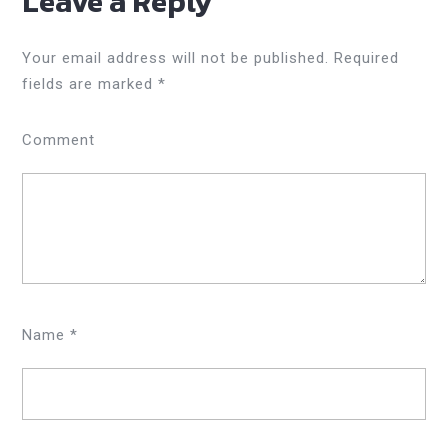
Leave a Reply
Your email address will not be published.
Required
fields are marked
*
Comment
Name
*