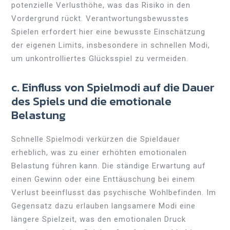
potenzielle Verlusthöhe, was das Risiko in den
Vordergrund rückt. Verantwortungsbewusstes
Spielen erfordert hier eine bewusste Einschätzung
der eigenen Limits, insbesondere in schnellen Modi,
um unkontrolliertes Glücksspiel zu vermeiden.
c. Einfluss von Spielmodi auf die Dauer
des Spiels und die emotionale
Belastung
Schnelle Spielmodi verkürzen die Spieldauer
erheblich, was zu einer erhöhten emotionalen
Belastung führen kann. Die ständige Erwartung auf
einen Gewinn oder eine Enttäuschung bei einem
Verlust beeinflusst das psychische Wohlbefinden. Im
Gegensatz dazu erlauben langsamere Modi eine
längere Spielzeit, was den emotionalen Druck