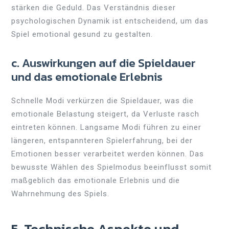
stärken die Geduld. Das Verständnis dieser
psychologischen Dynamik ist entscheidend, um das
Spiel emotional gesund zu gestalten.
c. Auswirkungen auf die Spieldauer
und das emotionale Erlebnis
Schnelle Modi verkürzen die Spieldauer, was die
emotionale Belastung steigert, da Verluste rasch
eintreten können. Langsame Modi führen zu einer
längeren, entspannteren Spielerfahrung, bei der
Emotionen besser verarbeitet werden können. Das
bewusste Wählen des Spielmodus beeinflusst somit
maßgeblich das emotionale Erlebnis und die
Wahrnehmung des Spiels.
5. Technische Aspekte und