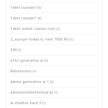
1xbet russian
(15)
1xbet russian1
(3)
1xbet-online-casino.com
(1)
2_europe-today.ru 1win 7000 RU
(1)
243
(1)
a16z generative ai
(3)
Admissions
(1)
adobe generative ai 1
(2)
adventurefilmfestival.gr
(1)
ai chatbot bard 3
(1)