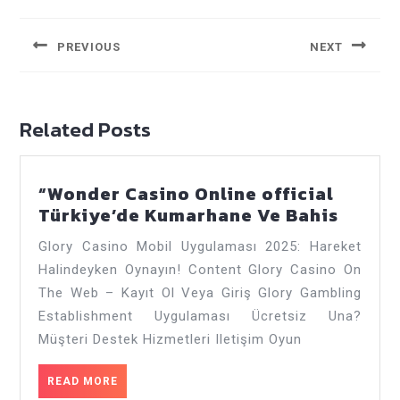
Post
navigation
PREVIOUS
NEXT
Previous
Next
post:
post:
Related Posts
“Wonder Casino Online ️official
“Wond
Türkiye’de Kumarhane Ve Bahis
Casin
Glory Casino Mobil Uygulaması 2025: Hareket
Online
Halindeyken Oynayın! Content Glory Casino On
️offici
The Web – Kayıt Ol Veya Giriş Glory Gambling
Türkiy
Establishment Uygulaması Ücretsiz Una?
Kumar
Ve
Müşteri Destek Hizmetleri Iletişim Oyun
Bahis
READ
READ MORE
MORE