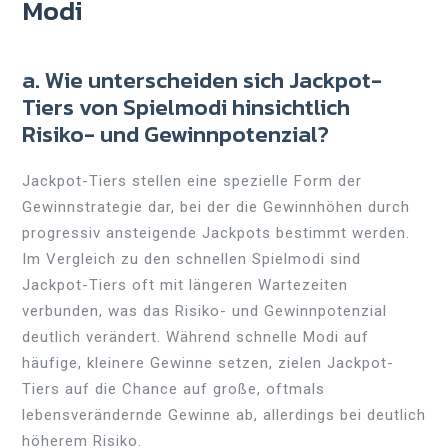
Modi
a. Wie unterscheiden sich Jackpot-
Tiers von Spielmodi hinsichtlich
Risiko- und Gewinnpotenzial?
Jackpot-Tiers stellen eine spezielle Form der
Gewinnstrategie dar, bei der die Gewinnhöhen durch
progressiv ansteigende Jackpots bestimmt werden.
Im Vergleich zu den schnellen Spielmodi sind
Jackpot-Tiers oft mit längeren Wartezeiten
verbunden, was das Risiko- und Gewinnpotenzial
deutlich verändert. Während schnelle Modi auf
häufige, kleinere Gewinne setzen, zielen Jackpot-
Tiers auf die Chance auf große, oftmals
lebensverändernde Gewinne ab, allerdings bei deutlich
höherem Risiko.