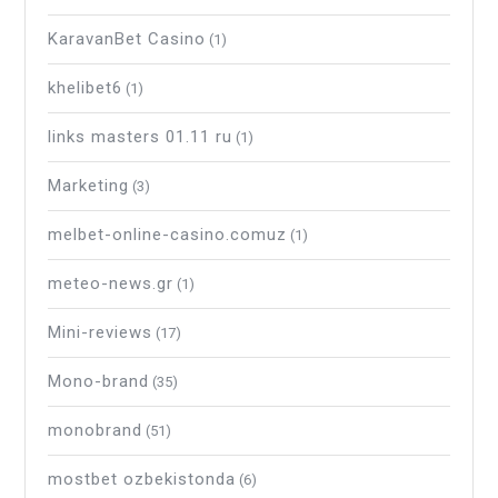
KaravanBet Casino
(1)
khelibet6
(1)
links masters 01.11 ru
(1)
Marketing
(3)
melbet-online-casino.comuz
(1)
meteo-news.gr
(1)
Mini-reviews
(17)
Mono-brand
(35)
monobrand
(51)
mostbet ozbekistonda
(6)