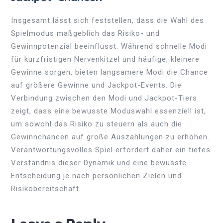
Insgesamt lässt sich feststellen, dass die Wahl des
Spielmodus maßgeblich das Risiko- und
Gewinnpotenzial beeinflusst. Während schnelle Modi
für kurzfristigen Nervenkitzel und häufige, kleinere
Gewinne sorgen, bieten langsamere Modi die Chance
auf größere Gewinne und Jackpot-Events. Die
Verbindung zwischen den Modi und Jackpot-Tiers
zeigt, dass eine bewusste Moduswahl essenziell ist,
um sowohl das Risiko zu steuern als auch die
Gewinnchancen auf große Auszahlungen zu erhöhen.
Verantwortungsvolles Spiel erfordert daher ein tiefes
Verständnis dieser Dynamik und eine bewusste
Entscheidung je nach persönlichen Zielen und
Risikobereitschaft.