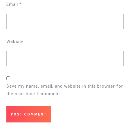
Email
*
Website
Save my name, email, and website in this browser for
the next time I comment.