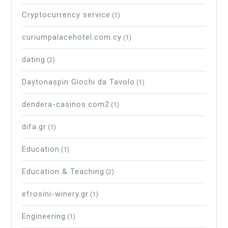
Cryptocurrency service
(1)
curiumpalacehotel.com.cy
(1)
dating
(2)
Daytonaspin Giochi da Tavolo
(1)
dendera-casinos.com2
(1)
difa.gr
(1)
Education
(1)
Education & Teaching
(2)
efrosini-winery.gr
(1)
Engineering
(1)