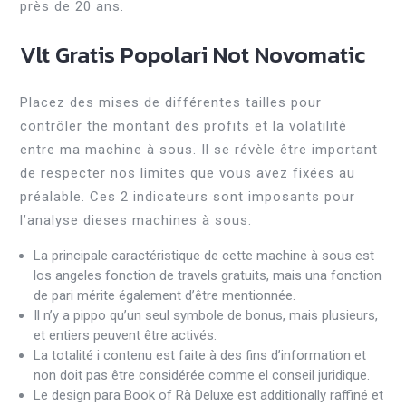
près de 20 ans.
Vlt Gratis Popolari Not Novomatic
Placez des mises de différentes tailles pour
contrôler the montant des profits et la volatilité
entre ma machine à sous. Il se révèle être important
de respecter nos limites que vous avez fixées au
préalable. Ces 2 indicateurs sont imposants pour
l’analyse dieses machines à sous.
La principale caractéristique de cette machine à sous est
los angeles fonction de travels gratuits, mais una fonction
de pari mérite également d’être mentionnée.
Il n’y a pippo qu’un seul symbole de bonus, mais plusieurs,
et entiers peuvent être activés.
La totalité i contenu est faite à des fins d’information et
non doit pas être considérée comme el conseil juridique.
Le design para Book of Rà Deluxe est additionally raffiné et