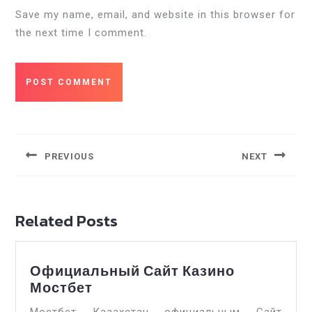
Save my name, email, and website in this browser for
the next time I comment.
Post
navigation
PREVIOUS
NEXT
Previous
Next
post:
post:
Related Posts
Официальный Сайт Казино
Официальный
Мостбет
Сайт