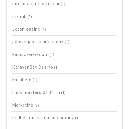
info-marija-bistrica.hr
(1)
iris.mk
(2)
Jeton casino
(1)
johnvegas-casino.com3
(1)
kampo-view.com
(1)
KaravanBet Casino
(1)
khelibet6
(1)
links masters 01.11 ru
(1)
Marketing
(3)
melbet-online-casino.comuz
(1)