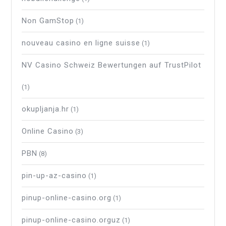
Non GamStop
(1)
nouveau casino en ligne suisse
(1)
NV Casino Schweiz Bewertungen auf TrustPilot
(1)
okupljanja.hr
(1)
Online Casino
(3)
PBN
(8)
pin-up-az-casino
(1)
pinup-online-casino.org
(1)
pinup-online-casino.orguz
(1)