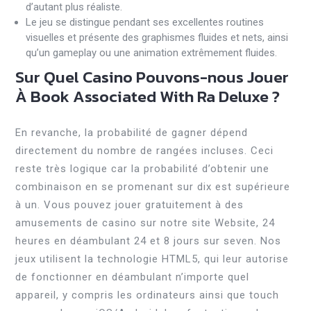
d’autant plus réaliste.
Le jeu se distingue pendant ses excellentes routines
visuelles et présente des graphismes fluides et nets, ainsi
qu’un gameplay ou une animation extrêmement fluides.
Sur Quel Casino Pouvons-nous Jouer
À Book Associated With Ra Deluxe ?
En revanche, la probabilité de gagner dépend
directement du nombre de rangées incluses. Ceci
reste très logique car la probabilité d’obtenir une
combinaison en se promenant sur dix est supérieure
à un. Vous pouvez jouer gratuitement à des
amusements de casino sur notre site Website, 24
heures en déambulant 24 et 8 jours sur seven. Nos
jeux utilisent la technologie HTML5, qui leur autorise
de fonctionner en déambulant n’importe quel
appareil, y compris les ordinateurs ainsi que touch