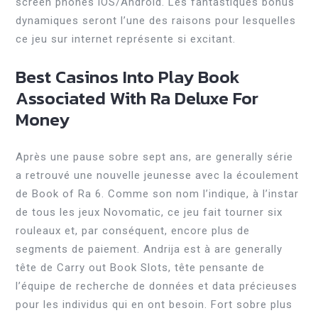
screen phones iOS/Android. Les fantastiques bonus
dynamiques seront l’une des raisons pour lesquelles
ce jeu sur internet représente si excitant.
Best Casinos Into Play Book
Associated With Ra Deluxe For
Money
Après une pause sobre sept ans, are generally série
a retrouvé une nouvelle jeunesse avec la écoulement
de Book of Ra 6. Comme son nom l’indique, à l’instar
de tous les jeux Novomatic, ce jeu fait tourner six
rouleaux et, par conséquent, encore plus de
segments de paiement. Andrija est à are generally
tête de Carry out Book Slots, tête pensante de
l’équipe de recherche de données et data précieuses
pour les individus qui en ont besoin. Fort sobre plus