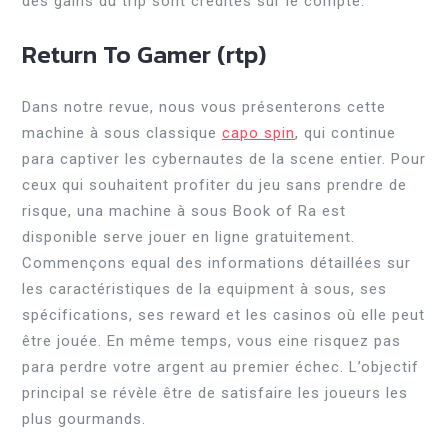
des gains du trip sont crédités sur le compte.
Return To Gamer (rtp)
Dans notre revue, nous vous présenterons cette
machine à sous classique
capo spin
, qui continue
para captiver les cybernautes de la scene entier. Pour
ceux qui souhaitent profiter du jeu sans prendre de
risque, una machine à sous Book of Ra est
disponible serve jouer en ligne gratuitement.
Commençons equal des informations détaillées sur
les caractéristiques de la equipment à sous, ses
spécifications, ses reward et les casinos où elle peut
être jouée. En même temps, vous eine risquez pas
para perdre votre argent au premier échec. L’objectif
principal se révèle être de satisfaire les joueurs les
plus gourmands.