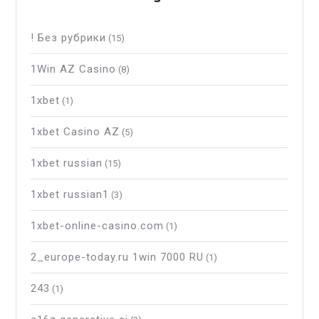
! Без рубрики
(15)
1Win AZ Casino
(8)
1xbet
(1)
1xbet Casino AZ
(5)
1xbet russian
(15)
1xbet russian1
(3)
1xbet-online-casino.com
(1)
2_europe-today.ru 1win 7000 RU
(1)
243
(1)