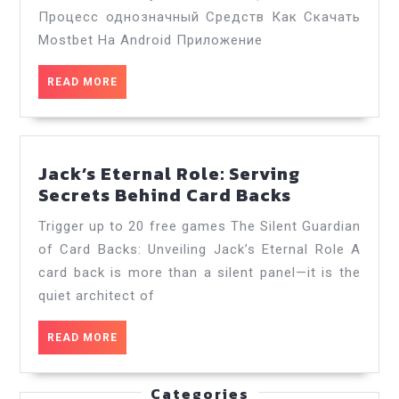
Казино
Процесс однозначный Средств Как Скачать
Бесплат
Mostbet На Android Приложение
Скачива
Apk
READ
READ MORE
MORE
Jack’s Eternal Role: Serving
Jack’s
Secrets Behind Card Backs
Eternal
Trigger up to 20 free games The Silent Guardian
Role:
of Card Backs: Unveiling Jack’s Eternal Role A
Serving
card back is more than a silent panel—it is the
Secrets
quiet architect of
Behind
Card
READ
Backs
READ MORE
MORE
Categories