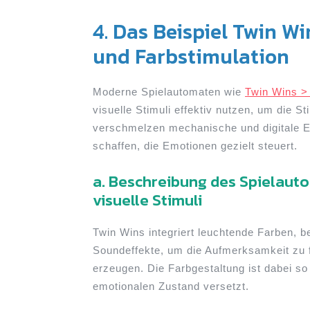
4. Das Beispiel Twin W
und Farbstimulation
Moderne Spielautomaten wie
Twin Wins > 
visuelle Stimuli effektiv nutzen, um die 
verschmelzen mechanische und digitale E
schaffen, die Emotionen gezielt steuert.
a. Beschreibung des Spielauto
visuelle Stimuli
Twin Wins integriert leuchtende Farben, b
Soundeffekte, um die Aufmerksamkeit zu 
erzeugen. Die Farbgestaltung ist dabei so 
emotionalen Zustand versetzt.