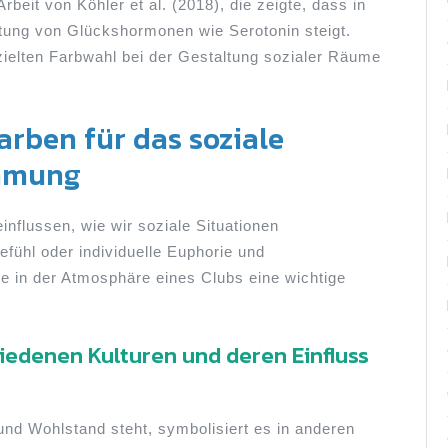
 Arbeit von Köhler et al. (2018), die zeigte, dass in
ung von Glückshormonen wie Serotonin steigt.
zielten Farbwahl bei der Gestaltung sozialer Räume
arben für das soziale
immung
influssen, wie wir soziale Situationen
ühl oder individuelle Euphorie und
e in der Atmosphäre eines Clubs eine wichtige
hiedenen Kulturen und deren Einfluss
und Wohlstand steht, symbolisiert es in anderen