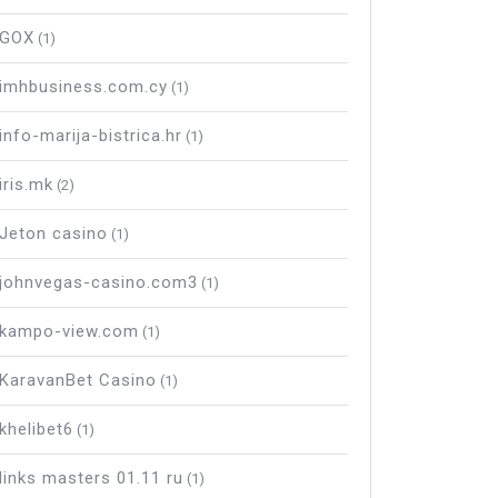
GOX
(1)
imhbusiness.com.cy
(1)
info-marija-bistrica.hr
(1)
iris.mk
(2)
Jeton casino
(1)
johnvegas-casino.com3
(1)
kampo-view.com
(1)
KaravanBet Casino
(1)
khelibet6
(1)
links masters 01.11 ru
(1)