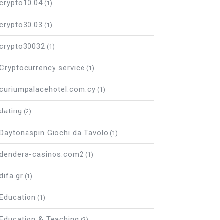
crypto10.04
(1)
crypto30.03
(1)
crypto30032
(1)
Cryptocurrency service
(1)
curiumpalacehotel.com.cy
(1)
dating
(2)
Daytonaspin Giochi da Tavolo
(1)
dendera-casinos.com2
(1)
difa.gr
(1)
Education
(1)
Education & Teaching
(2)