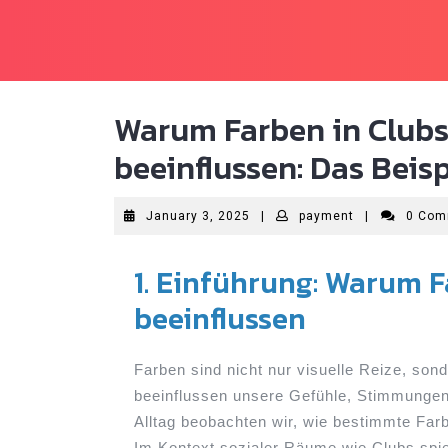
Skip
to
content
Warum Farben in Club
beeinflussen: Das Beis
January
payment
January 3, 2025
|
payment
|
0 Co
3,
2025
1. Einführung: Warum 
beeinflussen
Farben sind nicht nur visuelle Reize, son
beeinflussen unsere Gefühle, Stimmungen
Alltag beobachten wir, wie bestimmte Fa
Im Kontext sozialer Räume wie Clubs spie