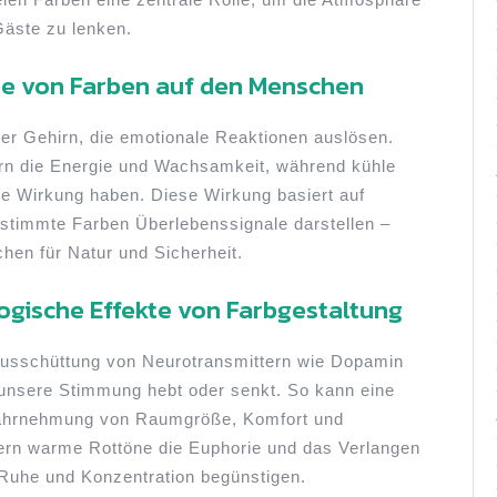
Gäste zu lenken.
se von Farben auf den Menschen
er Gehirn, die emotionale Reaktionen auslösen.
rn die Energie und Wachsamkeit, während kühle
e Wirkung haben. Diese Wirkung basiert auf
stimmte Farben Überlebenssignale darstellen –
hen für Natur und Sicherheit.
ogische Effekte von Farbgestaltung
 Ausschüttung von Neurotransmittern wie Dopamin
 unsere Stimmung hebt oder senkt. So kann eine
ahrnehmung von Raumgröße, Komfort und
dern warme Rottöne die Euphorie und das Verlangen
Ruhe und Konzentration begünstigen.