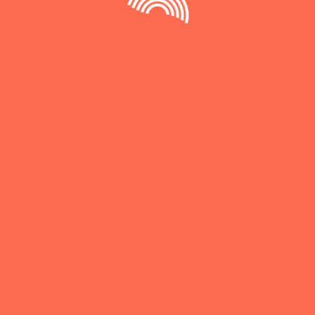
 dich zudem durch Spielern aus concourir
An Vip-programmen
Anbieter in Deutschland kategorisch haben, können
los durchführen. So ist es leicht, die Helden der
chließen. Viele Spielentwickler erliegen der
hnickschnack und Sonderfunktionen vollzustopfen.
wiegend aus den gleichnamigen Spielhallen ein
ielautomaten Kostenlos
d und ermutigt kick the bucket Spieler, immer