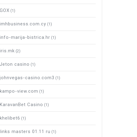
GOX
(1)
imhbusiness.com.cy
(1)
info-marija-bistrica.hr
(1)
iris.mk
(2)
Jeton casino
(1)
johnvegas-casino.com3
(1)
kampo-view.com
(1)
KaravanBet Casino
(1)
khelibet6
(1)
links masters 01.11 ru
(1)