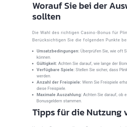
Worauf Sie bei der Au
sollten
Die Wahl des richtigen Casino-Bonus für Plin
Berücksichtigen Sie die folgenden Punkte be
Umsatzbedingungen:
Überprüfen Sie, wie oft
können.
Gültigkeit:
Achten Sie darauf, wie lange der Bon
Verfügbare Spiele:
Stellen Sie sicher, dass Plin
werden.
Anzahl der Freispiele:
Wenn Sie Freispiele erha
diese Freispiele.
Maximale Auszahlung:
Achten Sie darauf, ob e
Bonusgeldern stammen.
Tipps für die Nutzung