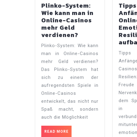
Plinko-System:
Tipps
Wie kann man in
Anfän
Online-Casinos
Onlin
mehr Geld
Emot
Plinko-
verdienen?
Resil
System:
aufb
Plinko-System: Wie kann
Wie
Tipps
man in Online-Casinos
kann
Anfäng
mehr Geld verdienen?
man
Casino
Das Plinko-System hat
in
Online-
Resilie
sich zu einem der
Casinos
Freu
aufregendsten Spiele in
mehr
Nerven
Online-Casinos
Geld
dem Spi
entwickelt, das nicht nur
verdienen?
in On
Spaß macht, sondern
verbund
auch die Möglichkeit
mitu
READ
READ MORE
emotion
MORE