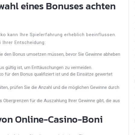
swahl eines Bonuses achten
ko kann Ihre Spielerfahrung erheblich beeinflussen.
i Ihrer Entscheidung:
 Sie den Bonus umsetzen müssen, bevor Sie Gewinne abheben
us gültig ist, um Enttäuschungen zu vermeiden.
ko für den Bonus qualifiziert ist und die Einsätze gewertet
lten, prüfen Sie die Anzahl und die möglichen Gewinne durch
s Obergrenzen für die Auszahlung Ihrer Gewinne gibt, die aus
 von Online-Casino-Boni