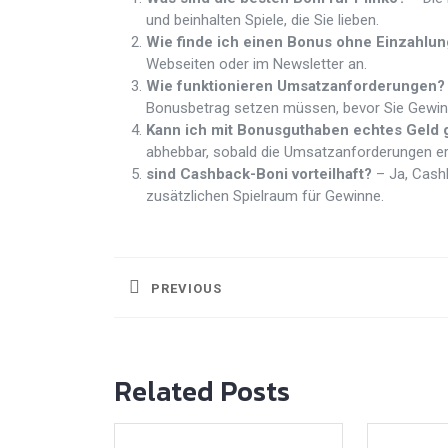
und beinhalten Spiele, die Sie lieben.
Wie finde ich einen Bonus ohne Einzahlun
Webseiten oder im Newsletter an.
Wie funktionieren Umsatzanforderungen?
Bonusbetrag setzen müssen, bevor Sie Gewi
Kann ich mit Bonusguthaben echtes Geld
abhebbar, sobald die Umsatzanforderungen erfü
sind Cashback-Boni vorteilhaft?
– Ja, Cashb
zusätzlichen Spielraum für Gewinne.
Post
navigation
PREVIOUS
Previous
post:
Related Posts