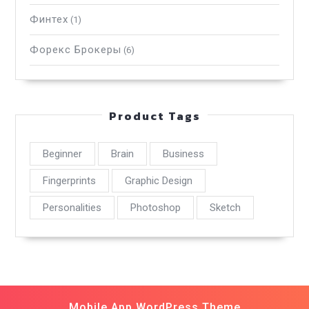
Финтех
(1)
Форекс Брокеры
(6)
Product Tags
Beginner
Brain
Business
Fingerprints
Graphic Design
Personalities
Photoshop
Sketch
Mobile App WordPress Theme