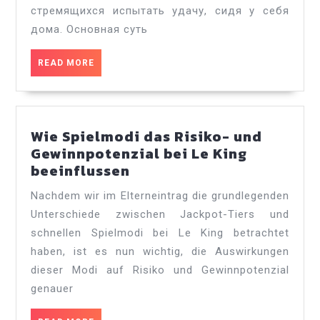
казино:
стремящихся испытать удачу, сидя у себя
советы
дома. Основная суть
экспертов
READ
READ MORE
MORE
Wie Spielmodi das Risiko- und
Gewinnpotenzial bei Le King
Wie
beeinflussen
Spielmodi
Nachdem wir im Elterneintrag die grundlegenden
das
Unterschiede zwischen Jackpot-Tiers und
Risiko-
schnellen Spielmodi bei Le King betrachtet
und
haben, ist es nun wichtig, die Auswirkungen
Gewinnpotenzial
bei
dieser Modi auf Risiko und Gewinnpotenzial
Le
genauer
King