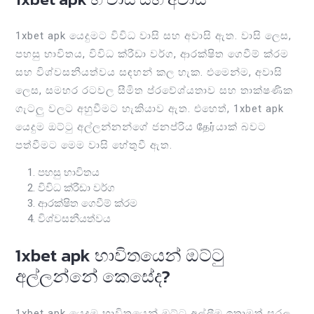
1xbet apk යෙදුමට විවිධ වාසි සහ අවාසි ඇත. වාසි ලෙස,
පහසු භාවිතය, විවිධ ක්රීඩා වර්ග, ආරක්ෂිත ගෙවීම් ක්රම
සහ විශ්වසනීයත්වය සඳහන් කල හැක. එමෙන්ම, අවාසි
ලෙස, සමහර රටවල සීමිත ප්රවේශ්යතාව සහ තාක්ෂණික
ගැටලු වලට අහුවීමට හැකියාව ඇත. එහෙත්, 1xbet apk
යෙදුම ඔට්ටු අල්ලන්නන්ගේ ජනප්රිය தேர்යාක් බවට
පත්වීමට මෙම වාසි හේතුවී ඇත.
පහසු භාවිතය
විවිධ ක්රීඩා වර්ග
ආරක්ෂිත ගෙවීම් ක්රම
විශ්වසනීයත්වය
1xbet apk භාවිතයෙන් ඔට්ටු
අල්ලන්නේ කෙසේද?
1xbet apk යෙදුම භාවිතයෙන් ඔට්ටු අල්ලීම ඉතාමත් සරල