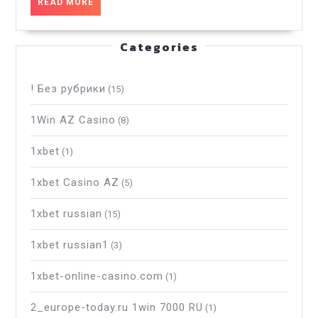
beeinflussen
READ
READ MORE
MORE
Categories
! Без рубрики
(15)
1Win AZ Casino
(8)
1xbet
(1)
1xbet Casino AZ
(5)
1xbet russian
(15)
1xbet russian1
(3)
1xbet-online-casino.com
(1)
2_europe-today.ru 1win 7000 RU
(1)