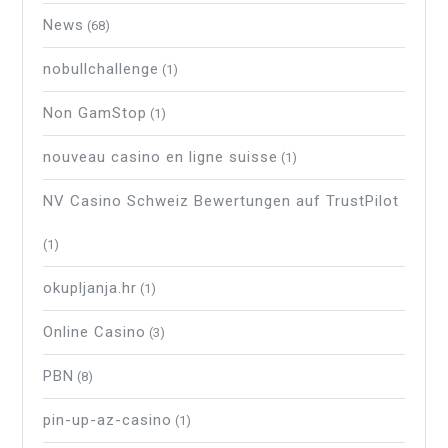
News
(68)
nobullchallenge
(1)
Non GamStop
(1)
nouveau casino en ligne suisse
(1)
NV Casino Schweiz Bewertungen auf TrustPilot
(1)
okupljanja.hr
(1)
Online Casino
(3)
PBN
(8)
pin-up-az-casino
(1)