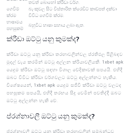
තවත් බොහෝ ක්රීඩා වර්ග.
ගෙවීම්
බැංකුවල සිට විස්තාරිත ක්රෙඩිට් කාඩ්පත් දක්වා
ක්රම
විවිධ ගෙවීම් ක්රම.
භාෂාමය
බහුවිධ භාෂා සහාය ලබා ඇත.
පහසුකම්
ක්රීඩා ඔට්ටු යනු කුමක්ද?
ක්රීඩා ඔට්ටු යනු ක්රීඩා තරඟාවලීන්වල ප්රතිඵල පිළිබඳව
මුදල් වැය කරමින් ඔට්ටු අල්ලන ක්රියාවලියකි. 1xbet apk
යෙදුම ක්රීඩා ඔට්ටු සඳහා විශාල වේදිකාවක් සපයයි. එහිදී
ඔබට විවිධ ක්රීඩා වර්ගවලට ඔට්ටු අල්ලන්නට හැකිය.
විශේෂයෙන්, 1xbet apk යෙදුම සජීවී ක්රීඩා ඔට්ටු වලටද
පහසුකම සපයයි, එහිදී තරඟය සිදු වෙමින් පවතිද්දී ඔබට
ඔට්ටු අල්ලන්න හැකි වේ.
ප්රශ්නාවලී ඔට්ටු යනු කුමක්ද?
ප්රශ්නාවලී ඔට්ටු යනු ක්රීඩා තරඟාවලීන් සම්බන්ධව