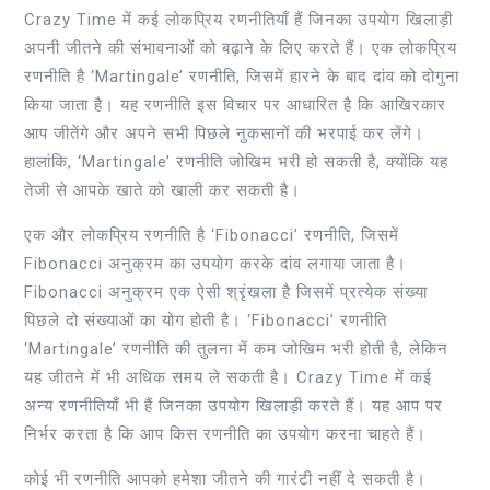
Crazy Time में कई लोकप्रिय रणनीतियाँ हैं जिनका उपयोग खिलाड़ी
अपनी जीतने की संभावनाओं को बढ़ाने के लिए करते हैं। एक लोकप्रिय
रणनीति है ‘Martingale’ रणनीति, जिसमें हारने के बाद दांव को दोगुना
किया जाता है। यह रणनीति इस विचार पर आधारित है कि आखिरकार
आप जीतेंगे और अपने सभी पिछले नुकसानों की भरपाई कर लेंगे।
हालांकि, ‘Martingale’ रणनीति जोखिम भरी हो सकती है, क्योंकि यह
तेजी से आपके खाते को खाली कर सकती है।
एक और लोकप्रिय रणनीति है ‘Fibonacci’ रणनीति, जिसमें
Fibonacci अनुक्रम का उपयोग करके दांव लगाया जाता है।
Fibonacci अनुक्रम एक ऐसी श्रृंखला है जिसमें प्रत्येक संख्या
पिछले दो संख्याओं का योग होती है। ‘Fibonacci’ रणनीति
‘Martingale’ रणनीति की तुलना में कम जोखिम भरी होती है, लेकिन
यह जीतने में भी अधिक समय ले सकती है। Crazy Time में कई
अन्य रणनीतियाँ भी हैं जिनका उपयोग खिलाड़ी करते हैं। यह आप पर
निर्भर करता है कि आप किस रणनीति का उपयोग करना चाहते हैं।
कोई भी रणनीति आपको हमेशा जीतने की गारंटी नहीं दे सकती है।