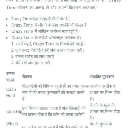
करते हैं, तो आप अपने जीतने की संभावनाओं को बढ़ा सकते हैं। Crazy
Time खेलने का आनंद लें और अपनी किस्मत आजमाएं!
Crazy Time एक लाइव कैसीनो गेम है।
‘Crazy Time’ में जीतने के लिए रणनीतियाँ मौजूद हैं।
‘Crazy Time’ में जोखिम प्रबंधन महत्वपूर्ण है।
‘Crazy Time’ के नतीजे ऑनलाइन उपलब्ध हैं।
सबसे पहले, Crazy Time के नियमों को समझें।
एक बजट निर्धारित करें और उसका पालन करें।
बोनस राउंड का लाभ उठाएं।
धैर्य रखें और हार न मानें।
बोनस
विवरण
संभावित पुरस्कार
राउंड
खिलाड़ियों को विभिन्न प्रतीकों का चयन करना
प्रत्येक प्रतीक के
Cash
होता है जो नकद पुरस्कारों को प्रकट करते
आधार पर भिन्न होता
Hunt
हैं।
है।
सिक्के के मूल्य के
एक सिक्का उछाला जाता है और खिलाड़ी को
Coin Flip
आधार पर भिन्न होता
तय करना होता है कि कौन सी तरफ उतरेगी।
है।
Wheel
गेम के गुणक के
एक पहिया घुमाया जाता है और खिलाड़ी को वह