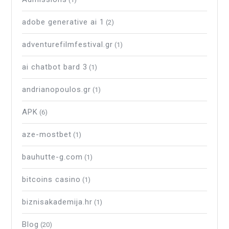
adobe generative ai 1
(2)
adventurefilmfestival.gr
(1)
ai chatbot bard 3
(1)
andrianopoulos.gr
(1)
APK
(6)
aze-mostbet
(1)
bauhutte-g.com
(1)
bitcoins casino
(1)
biznisakademija.hr
(1)
Blog
(20)