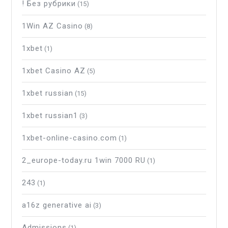
! Без рубрики
(15)
1Win AZ Casino
(8)
1xbet
(1)
1xbet Casino AZ
(5)
1xbet russian
(15)
1xbet russian1
(3)
1xbet-online-casino.com
(1)
2_europe-today.ru 1win 7000 RU
(1)
243
(1)
a16z generative ai
(3)
Admissions
(1)