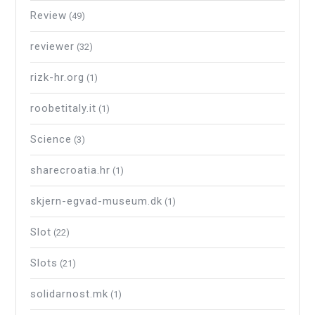
Review
(49)
reviewer
(32)
rizk-hr.org
(1)
roobetitaly.it
(1)
Science
(3)
sharecroatia.hr
(1)
skjern-egvad-museum.dk
(1)
Slot
(22)
Slots
(21)
solidarnost.mk
(1)