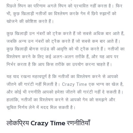
पिछले स्पिन का परिणाम अगले स्पिन को प्रभावित नहीं करता है। फिर
भी, कुछ खिलाड़ी नतीजों का विश्लेषण करके गेम में छिपे रुझानों को
खोजने की कोशिश करते हैं।
कुछ खिलाड़ी उन नंबरों को ट्रैक करते हैं जो सबसे अधिक बार आते हैं,
जबकि अन्य उन नंबरों को ट्रैक करते हैं जो सबसे कम बार आते हैं।
कुछ खिलाड़ी बोनस राउंड की आवृत्ति को भी ट्रैक करते हैं। नतीजों का
विश्लेषण करने के लिए कई अलग-अलग तरीके हैं, और यह आप पर
निर्भर करता है कि आप किस तरीके का उपयोग करना चाहते हैं।
यह याद रखना महत्वपूर्ण है कि नतीजों का विश्लेषण करने से आपको
जीतने की गारंटी नहीं मिलती है। Crazy Time एक भाग्य का खेल है,
और कोई भी रणनीति आपको हमेशा जीतने की गारंटी नहीं दे सकती है।
हालांकि, नतीजों का विश्लेषण करने से आपको गेम को समझने और
सूचित निर्णय लेने में मदद मिल सकती है।
लोकप्रिय Crazy Time रणनीतियाँ