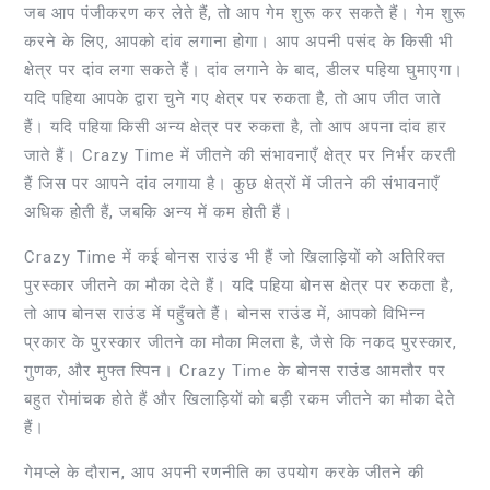
जब आप पंजीकरण कर लेते हैं, तो आप गेम शुरू कर सकते हैं। गेम शुरू
करने के लिए, आपको दांव लगाना होगा। आप अपनी पसंद के किसी भी
क्षेत्र पर दांव लगा सकते हैं। दांव लगाने के बाद, डीलर पहिया घुमाएगा।
यदि पहिया आपके द्वारा चुने गए क्षेत्र पर रुकता है, तो आप जीत जाते
हैं। यदि पहिया किसी अन्य क्षेत्र पर रुकता है, तो आप अपना दांव हार
जाते हैं। Crazy Time में जीतने की संभावनाएँ क्षेत्र पर निर्भर करती
हैं जिस पर आपने दांव लगाया है। कुछ क्षेत्रों में जीतने की संभावनाएँ
अधिक होती हैं, जबकि अन्य में कम होती हैं।
Crazy Time में कई बोनस राउंड भी हैं जो खिलाड़ियों को अतिरिक्त
पुरस्कार जीतने का मौका देते हैं। यदि पहिया बोनस क्षेत्र पर रुकता है,
तो आप बोनस राउंड में पहुँचते हैं। बोनस राउंड में, आपको विभिन्न
प्रकार के पुरस्कार जीतने का मौका मिलता है, जैसे कि नकद पुरस्कार,
गुणक, और मुफ्त स्पिन। Crazy Time के बोनस राउंड आमतौर पर
बहुत रोमांचक होते हैं और खिलाड़ियों को बड़ी रकम जीतने का मौका देते
हैं।
गेमप्ले के दौरान, आप अपनी रणनीति का उपयोग करके जीतने की