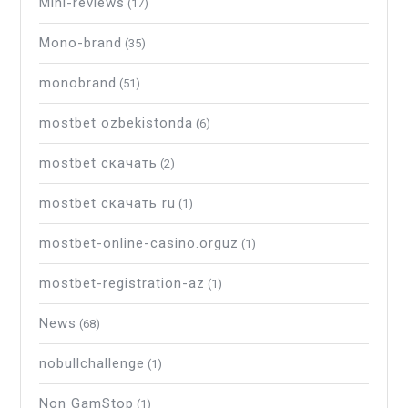
Mini-reviews
(17)
Mono-brand
(35)
monobrand
(51)
mostbet ozbekistonda
(6)
mostbet скачать
(2)
mostbet скачать ru
(1)
mostbet-online-casino.orguz
(1)
mostbet-registration-az
(1)
News
(68)
nobullchallenge
(1)
Non GamStop
(1)