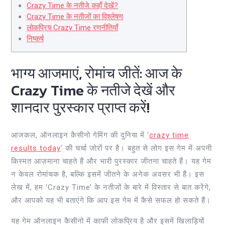
Crazy Time के नतीजे कहाँ देखें?
Crazy Time के नतीजों का विश्लेषण
लोकप्रिय Crazy Time रणनीतियाँ
निष्कर्ष
भाग्य आजमाएं, रोमांच जीतें: आज के
Crazy Time के नतीजे देखें और
शानदार पुरस्कार प्राप्त करें!
आजकल, ऑनलाइन कैसीनो गेमिंग की दुनिया में ‘
crazy time
results today
‘ की चर्चा जोरों पर है। बहुत से लोग इस गेम में अपनी
किस्मत आज़माना चाहते हैं और भारी पुरस्कार जीतना चाहते हैं। यह गेम
न केवल रोमांचक है, बल्कि इसमें जीतने के अनेक अवसर भी हैं। इस
लेख में, हम ‘Crazy Time’ के नतीजों के बारे में विस्तार से बात करेंगे,
और आपको यह भी बताएंगे कि आप इस गेम में कैसे सफल हो सकते हैं।
यह गेम ऑनलाइन कैसीनो में काफी लोकप्रिय है और इसमें खिलाड़ियों