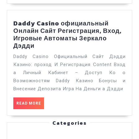
başla
Daddy Casino официальный
Онлайн Сайт Регистрация, Вход,
Игровые Автоматы Зеркало
Daddy
Дэдди
Casino
Daddy Casino Официальный Сайт Дэдди
официальный
Казино: проход И Регистрация Content Вход
Онлайн
а Личный Кабинет – Доступ Ко о
Сайт
Возможностям Daddy Казино Бонусы и
Регистрация,
Вход,
Внесение Депозита Игра На Деньги а Дэдди
Игровые
Автоматы
READ
READ MORE
MORE
Зеркало
Дэдди
Categories