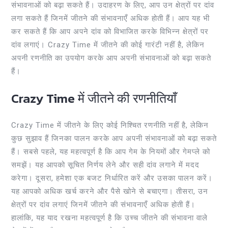
संभावनाओं को बढ़ा सकते हैं। उदाहरण के लिए, आप उन क्षेत्रों पर दांव
लगा सकते हैं जिनमें जीतने की संभावनाएँ अधिक होती हैं। आप यह भी
कर सकते हैं कि आप अपने दांव को विभाजित करके विभिन्न क्षेत्रों पर
दांव लगाएं। Crazy Time में जीतने की कोई गारंटी नहीं है, लेकिन
अपनी रणनीति का उपयोग करके आप अपनी संभावनाओं को बढ़ा सकते
हैं।
Crazy Time में जीतने की रणनीतियाँ
Crazy Time में जीतने के लिए कोई निश्चित रणनीति नहीं है, लेकिन
कुछ सुझाव हैं जिनका पालन करके आप अपनी संभावनाओं को बढ़ा सकते
हैं। सबसे पहले, यह महत्वपूर्ण है कि आप गेम के नियमों और गेमप्ले को
समझें। यह आपको सूचित निर्णय लेने और सही दांव लगाने में मदद
करेगा। दूसरा, हमेशा एक बजट निर्धारित करें और उसका पालन करें।
यह आपको अधिक खर्च करने और पैसे खोने से बचाएगा। तीसरा, उन
क्षेत्रों पर दांव लगाएं जिनमें जीतने की संभावनाएँ अधिक होती हैं।
हालांकि, यह याद रखना महत्वपूर्ण है कि उच्च जीतने की संभावना वाले