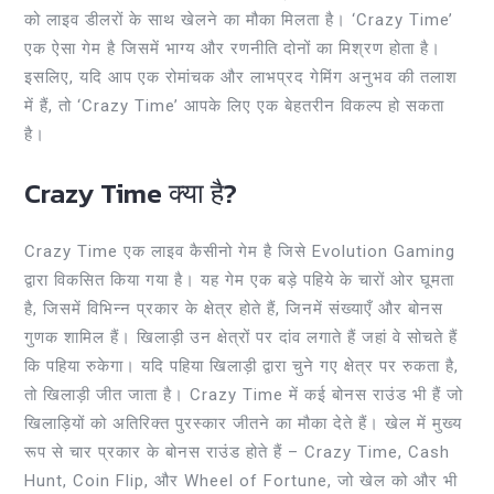
को लाइव डीलरों के साथ खेलने का मौका मिलता है। ‘Crazy Time’
एक ऐसा गेम है जिसमें भाग्य और रणनीति दोनों का मिश्रण होता है।
इसलिए, यदि आप एक रोमांचक और लाभप्रद गेमिंग अनुभव की तलाश
में हैं, तो ‘Crazy Time’ आपके लिए एक बेहतरीन विकल्प हो सकता
है।
Crazy Time क्या है?
Crazy Time एक लाइव कैसीनो गेम है जिसे Evolution Gaming
द्वारा विकसित किया गया है। यह गेम एक बड़े पहिये के चारों ओर घूमता
है, जिसमें विभिन्न प्रकार के क्षेत्र होते हैं, जिनमें संख्याएँ और बोनस
गुणक शामिल हैं। खिलाड़ी उन क्षेत्रों पर दांव लगाते हैं जहां वे सोचते हैं
कि पहिया रुकेगा। यदि पहिया खिलाड़ी द्वारा चुने गए क्षेत्र पर रुकता है,
तो खिलाड़ी जीत जाता है। Crazy Time में कई बोनस राउंड भी हैं जो
खिलाड़ियों को अतिरिक्त पुरस्कार जीतने का मौका देते हैं। खेल में मुख्य
रूप से चार प्रकार के बोनस राउंड होते हैं – Crazy Time, Cash
Hunt, Coin Flip, और Wheel of Fortune, जो खेल को और भी