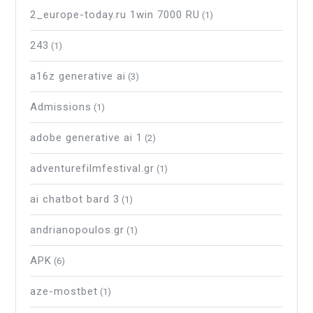
2_europe-today.ru 1win 7000 RU
(1)
243
(1)
a16z generative ai
(3)
Admissions
(1)
adobe generative ai 1
(2)
adventurefilmfestival.gr
(1)
ai chatbot bard 3
(1)
andrianopoulos.gr
(1)
APK
(6)
aze-mostbet
(1)