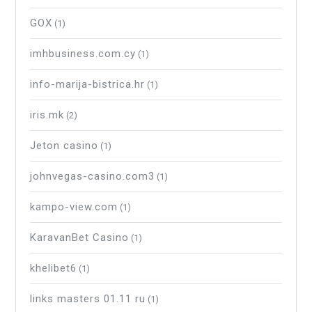
GOX
(1)
imhbusiness.com.cy
(1)
info-marija-bistrica.hr
(1)
iris.mk
(2)
Jeton casino
(1)
johnvegas-casino.com3
(1)
kampo-view.com
(1)
KaravanBet Casino
(1)
khelibet6
(1)
links masters 01.11 ru
(1)