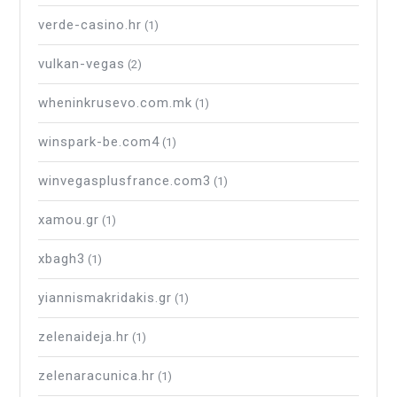
verde-casino.hr
(1)
vulkan-vegas
(2)
wheninkrusevo.com.mk
(1)
winspark-be.com4
(1)
winvegasplusfrance.com3
(1)
xamou.gr
(1)
xbagh3
(1)
yiannismakridakis.gr
(1)
zelenaideja.hr
(1)
zelenaracunica.hr
(1)