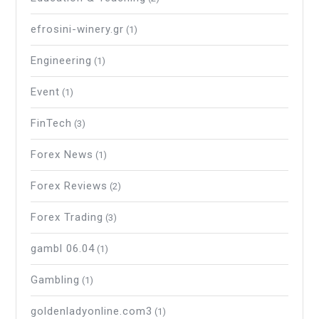
efrosini-winery.gr
(1)
Engineering
(1)
Event
(1)
FinTech
(3)
Forex News
(1)
Forex Reviews
(2)
Forex Trading
(3)
gambl 06.04
(1)
Gambling
(1)
goldenladyonline.com3
(1)