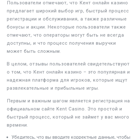
Пользователи отмечают, что Кент онлайн казино
предлагает широкий выбор игр, быстрый процесс
регистрации и обслуживания, а также различные
бонусы и акции. Некоторые пользователи также
отмечают, что операторы могут быть не всегда
доступны, и что процесс получения выручки
может быть сложным.
В целом, отзывы пользователей свидетельствуют
о том, что Кент онлайн казино – это популярная и
надежная платформа для игроков, которые ищут
развлекательные и прибыльные игры.
Первым и важным шагом является регистрация на
официальном сайте Kent Casino. Это простой и
быстрый процесс, который не займет у вас много
времени.
Убедитесь, что вы вводите корректные данные, чтобы