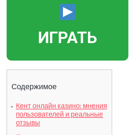
ИГРАТЬ
Содержимое
Кент онлайн казино: мнения
пользователей и реальные
отзывы