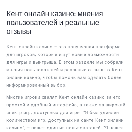
Кент онлайн казино: мнения
пользователей и реальные
отзывы
Кент онлайн казино – это популярная платформа
для игроков, которые ищут новые возможности
для игры и выигрыша. В этом разделе мы собрали
мнения пользователей и реальные отзывы о Кент
онлайн казино, чтобы помочь вам сделать более
информированный выбор.
Многие игроки хвалят Кент онлайн казино за его
простой и удобный интерфейс, а также за широкий
спектр игр, доступных для игры. “Я был удивлен
количеством игр, доступных на сайте Кент онлайн
казино”, – пишет один из пользователей. “Я нашел