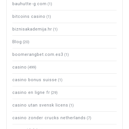
bauhutte-g.com
(1)
bitcoins casino
(1)
biznisakademija.hr
(1)
Blog
(20)
boomerangbet.com.es3
(1)
casino
(499)
casino bonus suisse
(1)
casino en ligne fr
(29)
casino utan svensk licens
(1)
casino zonder crucks netherlands
(7)