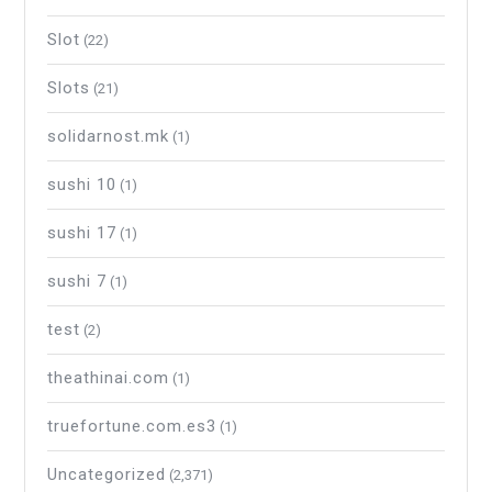
Slot
(22)
Slots
(21)
solidarnost.mk
(1)
sushi 10
(1)
sushi 17
(1)
sushi 7
(1)
test
(2)
theathinai.com
(1)
truefortune.com.es3
(1)
Uncategorized
(2,371)