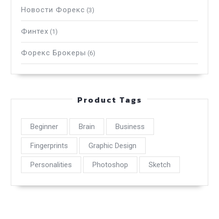
Новости Форекс
(3)
Финтех
(1)
Форекс Брокеры
(6)
Product Tags
Beginner
Brain
Business
Fingerprints
Graphic Design
Personalities
Photoshop
Sketch