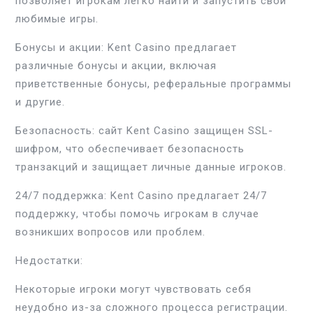
позволяет игрокам легко найти и запустить свои
любимые игры.
Бонусы и акции: Kent Casino предлагает
различные бонусы и акции, включая
приветственные бонусы, реферальные программы
и другие.
Безопасность: сайт Kent Casino защищен SSL-
шифром, что обеспечивает безопасность
транзакций и защищает личные данные игроков.
24/7 поддержка: Kent Casino предлагает 24/7
поддержку, чтобы помочь игрокам в случае
возникших вопросов или проблем.
Недостатки:
Некоторые игроки могут чувствовать себя
неудобно из-за сложного процесса регистрации.