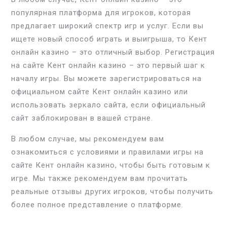
популярная платформа для игроков, которая
предлагает широкий спектр игр и услуг. Если вы
ищете новый способ играть и выигрыша, то Кент
онлайн казино – это отличный выбор. Регистрация
на сайте Кент онлайн казино – это первый шаг к
началу игры. Вы можете зарегистрироваться на
официальном сайте Кент онлайн казино или
использовать зеркало сайта, если официальный
сайт заблокирован в вашей стране.
В любом случае, мы рекомендуем вам
ознакомиться с условиями и правилами игры на
сайте Кент онлайн казино, чтобы быть готовым к
игре. Мы также рекомендуем вам прочитать
реальные отзывы других игроков, чтобы получить
более полное представление о платформе.